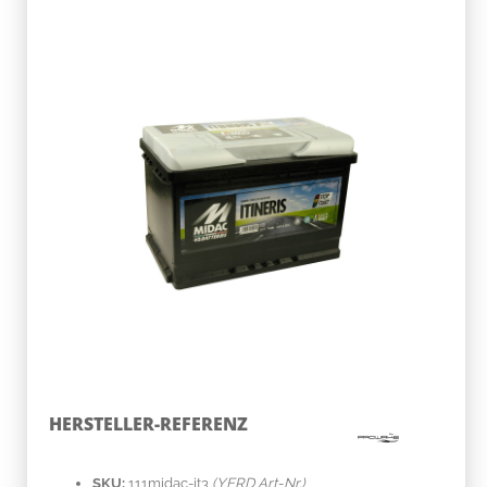
HERSTELLER-REFERENZ
SKU:
111midac-it3
(YERD Art-Nr.)