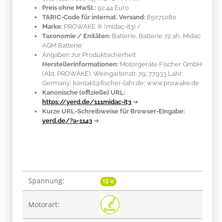
Preis ohne MwSt.:
92.44 Euro
TARIC-Code für internat. Versand:
85071080
Marke:
PROWAKE ®
(midac-it3)
/
Taxonomie / Enitäten:
Batterie, Batterie 72 ah, Midac
AGM Batterie
Angaben zur Produktsicherheit
Herstellerinformationen:
Motorgeräte Fischer GmbH
(Abt. PROWAKE); Weingartenstr. 79; 77933 Lahr;
Germany; kontakt@fischer-lahr.de; www.prowake.de
Kanonische (offizielle) URL:
https://yerd.de/111midac-it3
➔
Kurze URL-Schreibweise für Browser-Eingabe:
yerd.de/?a=1143
➔
Spannung:
Produkteigenschaft
Wert
12 V
Motorart: