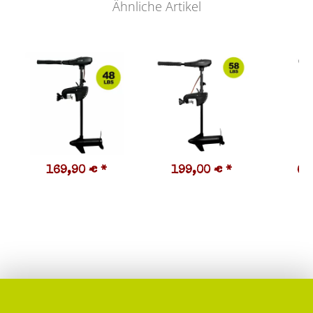
Ähnliche Artikel
169,90 €
*
199,00 €
*
63