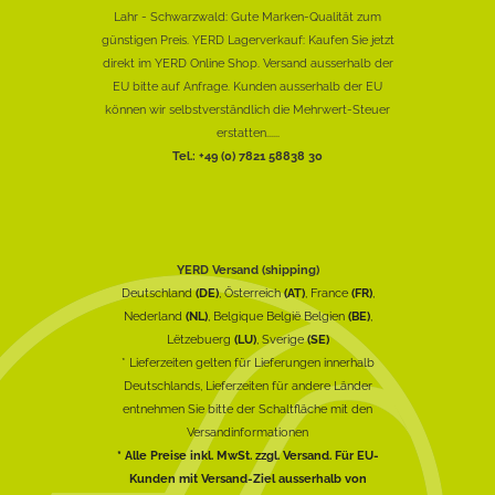
Lahr - Schwarzwald: Gute Marken-Qualität zum
günstigen Preis. YERD Lagerverkauf: Kaufen Sie jetzt
direkt im YERD Online Shop. Versand ausserhalb der
EU bitte auf Anfrage. Kunden ausserhalb der EU
können wir selbstverständlich die Mehrwert-Steuer
erstatten......
Tel.: +49 (0) 7821 58838 30
YERD Versand (shipping)
Deutschland
(DE)
, Österreich
(AT)
, France
(FR)
,
Nederland
(NL)
, Belgique België Belgien
(BE)
,
Lëtzebuerg
(LU)
, Sverige
(SE)
* Lieferzeiten gelten für Lieferungen innerhalb
Deutschlands, Lieferzeiten für andere Länder
entnehmen Sie bitte der Schaltfläche mit den
Versandinformationen
* Alle Preise inkl. MwSt. zzgl. Versand. Für EU-
Kunden mit Versand-Ziel ausserhalb von