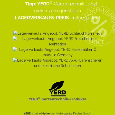
®
Tipp:
YERD
Gartentechnik
...jetzt
gleich zum günstigen
LAGERVERKAUFS-PREIS
mitbestellen!
®
YERD
Gartentechnik-Produkte
YERD
ist eine
Marke
der Motorgeräte Fischer GmbH