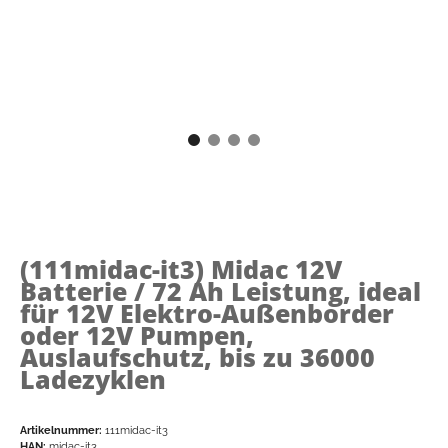
(111midac-it3)
Midac 12V
Batterie / 72 Ah Leistung, ideal
für 12V Elektro-Außenborder
oder 12V Pumpen,
Auslaufschutz, bis zu 36000
Ladezyklen
Artikelnummer:
111midac-it3
HAN:
midac-it3