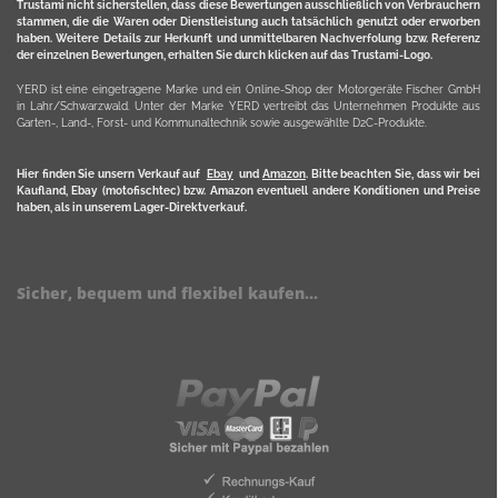
Trustami nicht sicherstellen, dass diese Bewertungen ausschließlich von Verbrauchern
stammen, die die Waren oder Dienstleistung auch tatsächlich genutzt oder erworben
haben. Weitere Details zur Herkunft und unmittelbaren Nachverfolung bzw. Referenz
der einzelnen Bewertungen, erhalten Sie durch klicken auf das Trustami-Logo.
YERD ist eine eingetragene Marke und ein Online-Shop der Motorgeräte Fischer GmbH
in Lahr/Schwarzwald. Unter der Marke YERD vertreibt das Unternehmen Produkte aus
Garten-, Land-, Forst- und Kommunaltechnik sowie ausgewählte D2C-Produkte.
Hier finden Sie unsern Verkauf auf
Ebay
und
Amazon
. Bitte beachten Sie, dass wir bei
Kaufland, Ebay (motofischtec) bzw. Amazon eventuell andere Konditionen und Preise
haben, als in unserem Lager-Direktverkauf.
Sicher, bequem und flexibel kaufen...