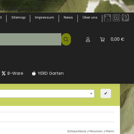
 weitergeleitet...
t
Sitemap
Impressum
News
Über uns
0,00 €
B-Ware
YERD Garten
✔
Schlauchboot, 2 Personen, 2 Mann
: