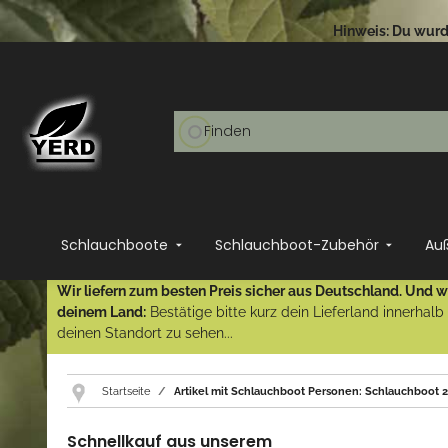
Hinweis: Du wurde
Schlauchboote
Schlauchboot-Zubehör
Au
Wir liefern zum besten Preis sicher aus Deutschland. Und wi
deinem Land:
Bestätige bitte kurz dein Lieferland innerhal
deinen Standort zu sehen...
Startseite
Artikel mit Schlauchboot Personen: Schlauchboot 
Schnellkauf aus unserem