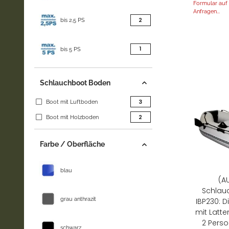
Formular auf d
Anfragen...
Artikel gefunden
2
bis 2,5 PS
Artikel gefunden
1
bis 5 PS
Schlauchboot Boden
Artikel gefunden
3
Boot mit Luftboden
Artikel gefunden
2
Boot mit Holzboden
Farbe / Oberfläche
blau
(A
Schlau
grau anthrazit
IBP230: 
mit Latte
2 Perso
schwarz