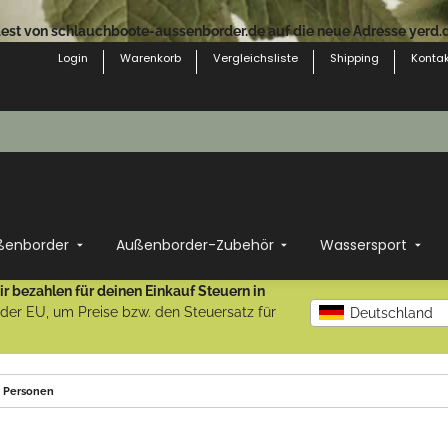
st von schlauchboote-aussenborder.de auf die neue Adresse yerd.de
Login
Warenkorb
Vergleichsliste
Shipping
Kontak
ßenborder
Außenborder-Zubehör
Wassersport
r bezahlen für deinen Einkauf Steuern in
b der EU, um Preise bzw. den Steuersatz für
Deutschland
2 Personen