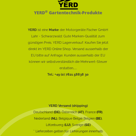
®
YERD
Gartentechnik-Produkte
YERD
ist eine
Marke
der Motorgeräte Fischer GmbH
Lahr - Schwarzwald: Gute Marken-Qualität zum
günstigen Preis. YERD Lagerverkauf: Kaufen Sie jetzt
direkt im YERD Online Shop. Versand ausserhalb der
EU bitte auf Anfrage. Kunden ausserhalb der EU
können wir selbstverständlich die Mehrwert-Steuer
erstatten......
Tel.: +49 (0) 7821 58838 30
YERD Versand (shipping)
Deutschland
(DE)
, Österreich
(AT)
, France
(FR)
,
Nederland
(NL)
, Belgique België Belgien
(BE)
,
Lëtzebuerg
(LU)
, Sverige
(SE)
* Lieferzeiten gelten für Lieferungen innerhalb