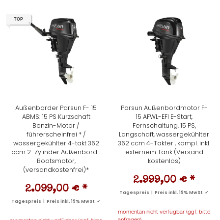
TOP
Außenborder Parsun F- 15
Parsun Außenbordmotor F-
ABMS: 15 PS Kurzschaft
15 AFWL-EFI E-Start,
Benzin-Motor /
Fernschaltung, 15 PS,
führerscheinfrei * /
Langschaft, wassergekühlter
wassergekühlter 4-takt 362
362 ccm 4-Takter , kompl. inkl.
ccm 2-Zylinder Außenbord-
externem Tank (Versand
Bootsmotor,
kostenlos)
(versandkostenfrei)*
2.999,00 €
*
2.099,00 €
*
Tagespreis | Preis inkl. 19% MwSt. ✓
Tagespreis | Preis inkl. 19% MwSt. ✓
momentan nicht verfügbar (ggf. bitte
anfragen)