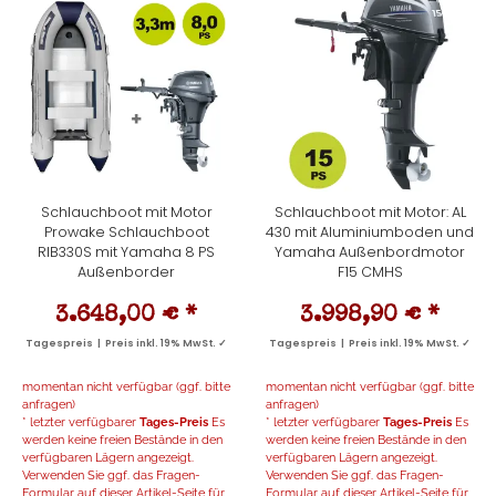
Schlauchboot mit Motor
Schlauchboot mit Motor: AL
Prowake Schlauchboot
430 mit Aluminiumboden und
RIB330S mit Yamaha 8 PS
Yamaha Außenbordmotor
Außenborder
F15 CMHS
3.648,00 €
*
3.998,90 €
*
Tagespreis | Preis inkl. 19% MwSt. ✓
Tagespreis | Preis inkl. 19% MwSt. ✓
momentan nicht verfügbar (ggf. bitte
momentan nicht verfügbar (ggf. bitte
anfragen)
anfragen)
* letzter verfügbarer
Tages-Preis
Es
* letzter verfügbarer
Tages-Preis
Es
werden keine freien Bestände in den
werden keine freien Bestände in den
verfügbaren Lägern angezeigt.
verfügbaren Lägern angezeigt.
Verwenden Sie ggf. das Fragen-
Verwenden Sie ggf. das Fragen-
Formular auf dieser Artikel-Seite für
Formular auf dieser Artikel-Seite für