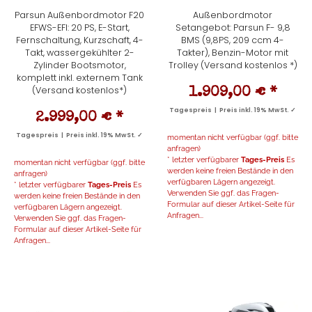
Parsun Außenbordmotor F20
Außenbordmotor
EFWS-EFI: 20 PS, E-Start,
Setangebot: Parsun F- 9,8
Fernschaltung, Kurzschaft, 4-
BMS (9,8PS, 209 ccm 4-
Takt, wassergekühlter 2-
Takter), Benzin-Motor mit
Zylinder Bootsmotor,
Trolley (Versand kostenlos *)
komplett inkl. externem Tank
(Versand kostenlos*)
1.909,00 €
*
Tagespreis | Preis inkl. 19% MwSt. ✓
2.999,00 €
*
Tagespreis | Preis inkl. 19% MwSt. ✓
momentan nicht verfügbar (ggf. bitte
anfragen)
* letzter verfügbarer
Tages-Preis
Es
momentan nicht verfügbar (ggf. bitte
werden keine freien Bestände in den
anfragen)
verfügbaren Lägern angezeigt.
* letzter verfügbarer
Tages-Preis
Es
Verwenden Sie ggf. das Fragen-
werden keine freien Bestände in den
Formular auf dieser Artikel-Seite für
verfügbaren Lägern angezeigt.
Anfragen...
Verwenden Sie ggf. das Fragen-
Formular auf dieser Artikel-Seite für
Anfragen...