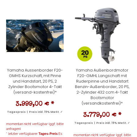
Yamaha Aussenborder F20-
Yamaha Außenbordmotor
GMHS Kurzschaft, mit Pinne
F20-GMHL Langschaft mit
und Handstart, 20 PS, 2
Ruderpinne und Handstart
Zylinder Bootsmotor 4-Takt
Benzin-Außenborder, 20 PS,
(versand-kostenfrei)*
2-Zylinder 432 ccm 4-Takt
Bootsmotor
(versandkostenfrei)*
3.999,00 €
*
Tagespreis | Preis inkl. 19% MwSt. ✓
3.779,00 €
*
Tagespreis | Preis inkl. 19% MwSt. ✓
momentan nicht verfügbar (ggf. bitte
anfragen)
* letzter verfügbarer
Tages-Preis
Es
momentan nicht verfügbar (ggf. bitte