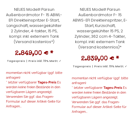
NEUES Modell! Parsun
NEUES Modell! Parsun
Außenbordmotor F- 15 ABWL-
Außenbordmotor F- 15
EFI Direkteinspritzer E-Start,
ABWS-EFI Direkteinspritzer, E-
Langschaft, wassergekühlter
Start, Kurzschaft,
2 Zylinder, 4-takter, 15 PS,
wassergekühlter 15 PS, 2
kompl. inkl. externem Tank
Zylinder, 362 ccm 4-Takter,
(Versand kostenlos*)
kompl. inkl. externem Tank
(Versand kostennlos)*
2.849,00 €
*
2.839,00 €
*
Tagespreis | Preis inkl. 19% MwSt. ✓
Tagespreis | Preis inkl. 19% MwSt. ✓
momentan nicht verfügbar (ggf. bitte
anfragen)
momentan nicht verfügbar (ggf. bitte
* letzter verfügbarer
Tages-Preis
Es
anfragen)
werden keine freien Bestände in den
* letzter verfügbarer
Tages-Preis
Es
verfügbaren Lägern angezeigt.
werden keine freien Bestände in den
Verwenden Sie ggf. das Fragen-
verfügbaren Lägern angezeigt.
Formular auf dieser Artikel-Seite für
Verwenden Sie ggf. das Fragen-
Anfragen...
Formular auf dieser Artikel-Seite für
Anfragen...