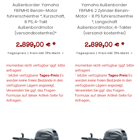
Außenborder: Yamaha
Yamaha Außenborder
F8FMHS Benzin-Motor
F8FMHL 2 Zylinder Benzin-
führerscheinfrei *, Kurzschaft,
Motor - 8 PS führerscheinfrei
8 PS, 4-Takt
*, Langschaft
Außenbordmotor
Außenbordmotor, 4-Takter
(versandkostenfrei)*
(versand-kostenfrei)
2.899,00 €
*
2.899,00 €
*
Tagespreis | Preis inkl. 19% MwSt. ✓
Tagespreis | Preis inkl. 19% MwSt. ✓
momentan nicht verfügbar (ggf. bitte
momentan nicht verfügbar (ggf. bitte
anfragen)
anfragen)
* letzter verfügbarer
Tages-Preis
Es
* letzter verfügbarer
Tages-Preis
Es
werden keine freien Bestände in den
werden keine freien Bestände in den
verfügbaren Lägern angezeigt.
verfügbaren Lägern angezeigt.
Verwenden Sie ggf. das Fragen-
Verwenden Sie ggf. das Fragen-
Formular auf dieser Artikel-Seite für
Formular auf dieser Artikel-Seite für
Anfragen...
Anfragen...