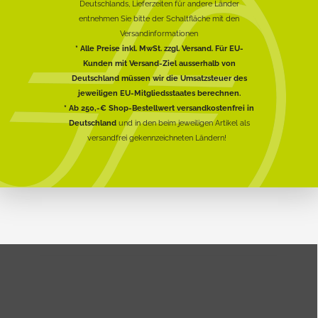
Deutschlands, Lieferzeiten für andere Länder
entnehmen Sie bitte der Schaltfläche mit den
Versandinformationen
* Alle Preise inkl. MwSt. zzgl. Versand. Für EU-
Kunden mit Versand-Ziel ausserhalb von
Deutschland müssen wir die Umsatzsteuer des
jeweiligen EU-Mitgliedsstaates berechnen.
* Ab 250,-€ Shop-Bestellwert versandkostenfrei in
Deutschland
und in den beim jeweiligen Artikel als
versandfrei gekennzeichneten Ländern!