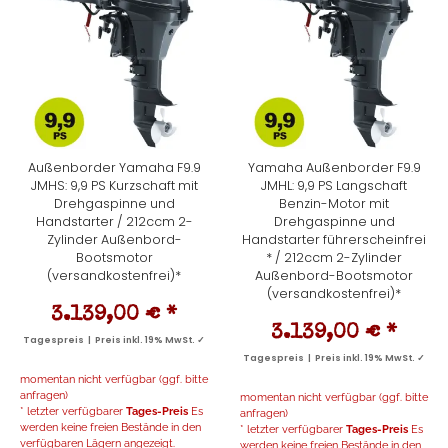
Außenborder Yamaha F9.9
Yamaha Außenborder F9.9
JMHS: 9,9 PS Kurzschaft mit
JMHL: 9,9 PS Langschaft
Drehgaspinne und
Benzin-Motor mit
Handstarter / 212ccm 2-
Drehgaspinne und
Zylinder Außenbord-
Handstarter führerscheinfrei
Bootsmotor
* / 212ccm 2-Zylinder
(versandkostenfrei)*
Außenbord-Bootsmotor
(versandkostenfrei)*
3.139,00 €
*
3.139,00 €
*
Tagespreis | Preis inkl. 19% MwSt. ✓
Tagespreis | Preis inkl. 19% MwSt. ✓
momentan nicht verfügbar (ggf. bitte
anfragen)
momentan nicht verfügbar (ggf. bitte
* letzter verfügbarer
Tages-Preis
Es
anfragen)
werden keine freien Bestände in den
* letzter verfügbarer
Tages-Preis
Es
verfügbaren Lägern angezeigt.
werden keine freien Bestände in den