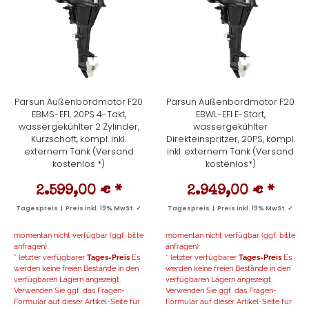
Parsun Außenbordmotor F20
Parsun Außenbordmotor F20
EBMS-EFI, 20PS 4-Takt,
EBWL-EFI E-Start,
wassergekühlter 2 Zylinder,
wassergekühlter
Kurzschaft, kompl. inkl.
Direkteinspritzer, 20PS, kompl.
externem Tank (Versand
inkl. externem Tank (Versand
kostenlos *)
kostenlos*)
2.599,00 €
*
2.949,00 €
*
Tagespreis | Preis inkl. 19% MwSt. ✓
Tagespreis | Preis inkl. 19% MwSt. ✓
momentan nicht verfügbar (ggf. bitte
momentan nicht verfügbar (ggf. bitte
anfragen)
anfragen)
* letzter verfügbarer
Tages-Preis
Es
* letzter verfügbarer
Tages-Preis
Es
werden keine freien Bestände in den
werden keine freien Bestände in den
verfügbaren Lägern angezeigt.
verfügbaren Lägern angezeigt.
Verwenden Sie ggf. das Fragen-
Verwenden Sie ggf. das Fragen-
Formular auf dieser Artikel-Seite für
Formular auf dieser Artikel-Seite für