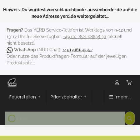
Hinweis: Du wurdest von schlauchboote-aussenborder.de auf die
neue Adresse yerd.de weitergeleitet...
Fragen?
Das YERD Service-Telefon ist Werktags von 9-12 und
13-17 Uhr für Sie verfügbar:
+49 (0) 7821 58838 30
(aktuell
nicht besetzt).
WhatsApp
(NUR Chat):
+491796159552
Oder nutze das Produktfragen-Formular auf der jeweiligen
Produktseite...
Feuerstellen
Pflanzbehälter
mehr...