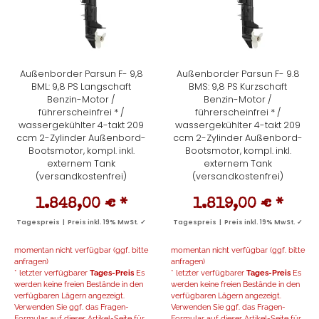
Außenborder Parsun F- 9,8
Außenborder Parsun F- 9.8
BML: 9,8 PS Langschaft
BMS: 9,8 PS Kurzschaft
Benzin-Motor /
Benzin-Motor /
führerscheinfrei * /
führerscheinfrei * /
wassergekühlter 4-takt 209
wassergekühlter 4-takt 209
ccm 2-Zylinder Außenbord-
ccm 2-Zylinder Außenbord-
Bootsmotor, kompl. inkl.
Bootsmotor, kompl. inkl.
externem Tank
externem Tank
(versandkostenfrei)
(versandkostenfrei)
1.848,00 €
*
1.819,00 €
*
Tagespreis | Preis inkl. 19% MwSt. ✓
Tagespreis | Preis inkl. 19% MwSt. ✓
momentan nicht verfügbar (ggf. bitte
momentan nicht verfügbar (ggf. bitte
anfragen)
anfragen)
* letzter verfügbarer
Tages-Preis
Es
* letzter verfügbarer
Tages-Preis
Es
werden keine freien Bestände in den
werden keine freien Bestände in den
verfügbaren Lägern angezeigt.
verfügbaren Lägern angezeigt.
Verwenden Sie ggf. das Fragen-
Verwenden Sie ggf. das Fragen-
Formular auf dieser Artikel-Seite für
Formular auf dieser Artikel-Seite für