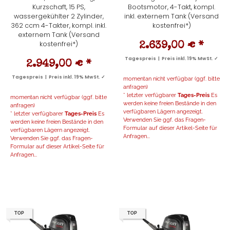
Kurzschaft, 15 PS,
Bootsmotor, 4-Takt, kompl.
wassergekühlter 2 Zylinder,
inkl. externem Tank (Versand
362 ccm 4-Takter, kompl. inkl.
kostenfrei*)
externem Tank (Versand
kostenfrei*)
2.639,00 €
*
Tagespreis | Preis inkl. 19% MwSt. ✓
2.949,00 €
*
Tagespreis | Preis inkl. 19% MwSt. ✓
momentan nicht verfügbar (ggf. bitte
anfragen)
* letzter verfügbarer
Tages-Preis
Es
momentan nicht verfügbar (ggf. bitte
werden keine freien Bestände in den
anfragen)
verfügbaren Lägern angezeigt.
* letzter verfügbarer
Tages-Preis
Es
Verwenden Sie ggf. das Fragen-
werden keine freien Bestände in den
Formular auf dieser Artikel-Seite für
verfügbaren Lägern angezeigt.
Anfragen...
Verwenden Sie ggf. das Fragen-
Formular auf dieser Artikel-Seite für
Anfragen...
TOP
TOP