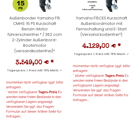
Außenborder Yamaha F15
Yamaha F15CES Kurzschaft
CMHS: 15 PS Kurzschaft
Außenbordmotor mit
Benzin-Motor
Fernschaltung und E-Start
führerscheinfrei * / 362 ccm
(Versand kostenfrei*)
2-Zylinder Außenbord-
Bootsmotor
4.129,00 €
*
(versandkostenfrei)*
Tagespreis | Preis inkl. 19% MwSt. ✓
3.549,00 €
*
momentan nicht verfügbar (ggf. bitte
Tagespreis | Preis inkl. 19% MwSt. ✓
anfragen)
* letzter verfügbarer
Tages-Preis
Es
werden keine freien Bestände in den
momentan nicht verfügbar (ggf. bitte
verfügbaren Lägern angezeigt.
anfragen)
Verwenden Sie ggf. das Fragen-
* letzter verfügbarer
Tages-Preis
Es
Formular auf dieser Artikel-Seite für
werden keine freien Bestände in den
Anfragen...
verfügbaren Lägern angezeigt.
Verwenden Sie ggf. das Fragen-
Formular auf dieser Artikel-Seite für
Anfragen...