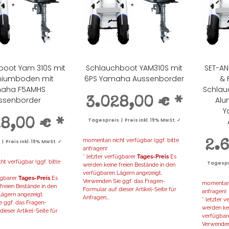
boot Yam 310S mit
Schlauchboot YAM310S mit
SET-A
niumboden mit
6PS Yamaha Aussenborder
& 
aha F5AMHS
Schlau
ssenborder
Alu
3.028,00 €
*
Y
28,00 €
*
Tagespreis | Preis inkl. 19% MwSt. ✓
momentan nicht verfügbar (ggf. bitte
 Preis inkl. 19% MwSt. ✓
2.
anfragen)
* letzter verfügbarer
Tages-Preis
Es
t verfügbar (ggf. bitte
Tagespre
werden keine freien Bestände in den
verfügbaren Lägern angezeigt.
fügbarer
Tages-Preis
Es
Verwenden Sie ggf. das Fragen-
momentan n
freien Bestände in den
Formular auf dieser Artikel-Seite für
anfragen)
ägern angezeigt.
Anfragen...
* letzter 
 ggf. das Fragen-
werden kei
ieser Artikel-Seite für
verfügbar
Verwenden