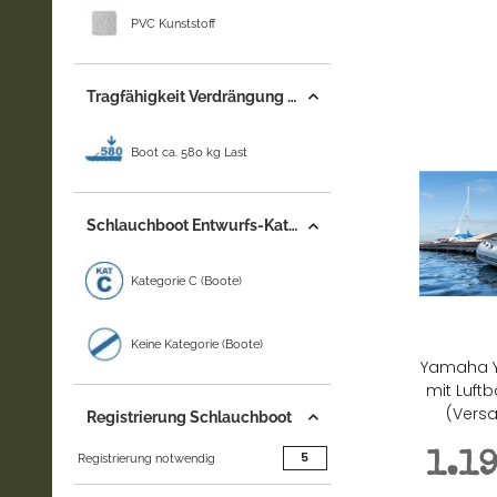
PVC Kunststoff
Tragfähigkeit Verdrängung (+/-)
Boot ca. 580 kg Last
Schlauchboot Entwurfs-Kategorie
Kategorie C (Boote)
Keine Kategorie (Boote)
Yamaha Y
mit Luft
(Versa
Registrierung Schlauchboot
Artikel gefunden
5
Registrierung notwendig
1.1