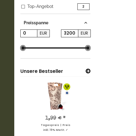
Top-Angebot
Artikel gefunden
2
Preisspanne
EUR
EUR
Unsere Bestseller
13,90 €
*
1,99 €
*
7,10 €
*
13,9
Tagespreis | Preis
Tagespreis | Preis
Tagespreis | Preis
Tagesprei
inkl. 19% MwSt. ✓
inkl. 19% MwSt. ✓
inkl. 19% MwSt. ✓
inkl. 19%