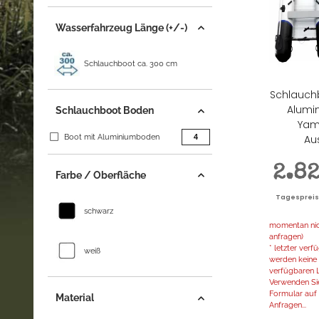
Wasserfahrzeug Länge (+/-)
Schlauchboot ca. 300 cm
Schlauch
Alumi
Schlauchboot Boden
Yam
Artikel gefunden
4
Boot mit Aluminiumboden
Au
2.8
Farbe / Oberfläche
Tagespreis |
schwarz
momentan nich
anfragen)
* letzter ver
weiß
werden keine 
verfügbaren L
Verwenden Sie
Formular auf d
Material
Anfragen...