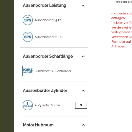
Tagespreis |
Außenborder Leistung
momentan nich
anfragen)
Außenborder 5 PS
* letzter ver
werden keine 
verfügbaren L
Außenborder 6 PS
Verwenden Sie
Formular auf d
Anfragen...
Außenborder Schaftlänge
Kurzschaft Außenborder
Aussenborder Zylinder
Artikel gefunden
3
1-Zylinder Motor
Motor Hubraum