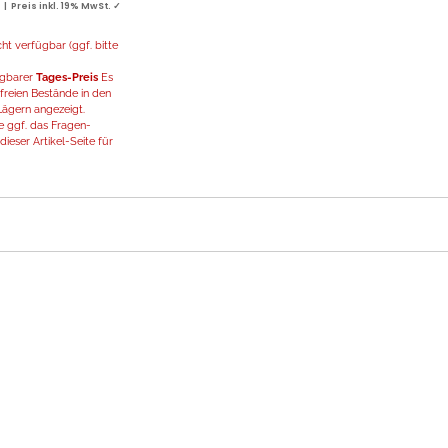
 Preis inkl. 19% MwSt. ✓
t verfügbar (ggf. bitte
fügbarer
Tages-Preis
Es
freien Bestände in den
ägern angezeigt.
 ggf. das Fragen-
ieser Artikel-Seite für