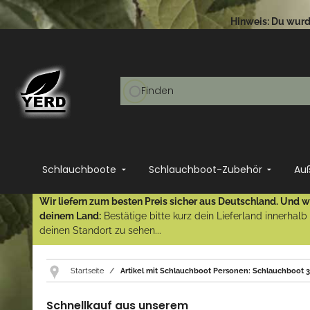
Hinweis: Du wurde
Schlauchboote
Schlauchboot-Zubehör
Au
Wir liefern zum besten Preis sicher aus Deutschland. Und wi
deinem Land:
Bestätige bitte kurz dein Lieferland innerhal
deinen Standort zu sehen...
Startseite
Artikel mit Schlauchboot Personen: Schlauchboot 
Schnellkauf aus unserem