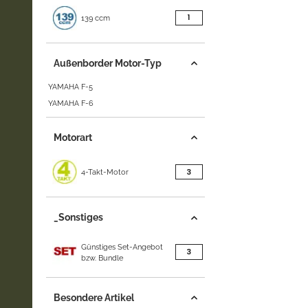
Artikel gefunden
1
139 ccm
Außenborder Motor-Typ
YAMAHA F-5
YAMAHA F-6
Motorart
Artikel gefunden
3
4-Takt-Motor
_Sonstiges
Günstiges Set-Angebot
Artikel gefunden
3
bzw. Bundle
Besondere Artikel