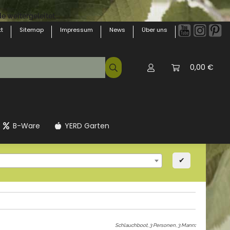
 weitergeleitet...
t
Sitemap
Impressum
News
Über uns
0,00 €
B-Ware
YERD Garten
✔
Schlauchboot, 3 Personen, 3 Mann
: