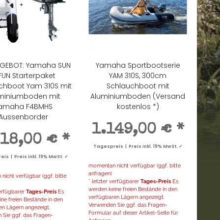
NGEBOT: Yamaha SUN
Yamaha Sportbootserie
FUN Starterpaket
YAM 310S, 300cm
chboot Yam 310S mit
Schlauchboot mit
miniumboden mit
Aluminiumboden (Versand
amaha F4BMHS
kostenlos *)
Aussenborder
1.149,00 €
*
618,00 €
*
Tagespreis | Preis inkl. 19% MwSt. ✓
is | Preis inkl. 19% MwSt. ✓
momentan nicht verfügbar (ggf. bitte
anfragen)
icht verfügbar (ggf. bitte
* letzter verfügbarer
Tages-Preis
Es
werden keine freien Bestände in den
verfügbarer
Tages-Preis
Es
verfügbaren Lägern angezeigt.
ne freien Bestände in den
Verwenden Sie ggf. das Fragen-
en Lägern angezeigt.
Formular auf dieser Artikel-Seite für
 Sie ggf. das Fragen-