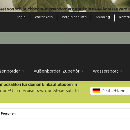
st von schlauchboote-aussenborder.de auf die neue Adresse yerd.de
Login
Warenkorb
Vergleichsliste
Shipping
Kontak
ßenborder
Außenborder-Zubehör
Wassersport
r bezahlen für deinen Einkauf Steuern in
b der EU, um Preise bzw. den Steuersatz für
Deutschland
3 Personen