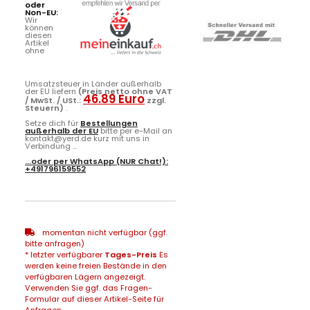
oder
Non-EU:
Wir
können
diesen
Artikel
ohne
Umsatzsteuer in Länder außerhalb
der EU liefern
(Preis netto ohne VAT
46.89 Euro
/ MwSt. / USt.:
zzgl.
Steuern)
.
Setze dich für
Bestellungen
außerhalb der EU
bitte per e-Mail an
kontakt@yerd.de kurz mit uns in
Verbindung ...
...oder per
WhatsApp
(NUR Chat!):
+491796159552
momentan nicht verfügbar (ggf.
bitte anfragen)
* letzter verfügbarer
Tages-Preis
Es
werden keine freien Bestände in den
verfügbaren Lägern angezeigt.
Verwenden Sie ggf. das Fragen-
Formular auf dieser Artikel-Seite für
Anfragen...