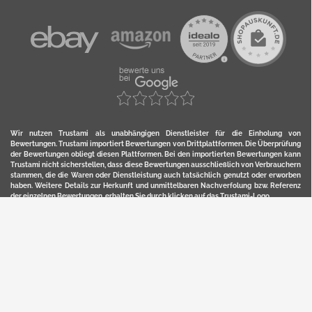
Wir nutzen Trustami als unabhängigen Dienstleister für die Einholung von
Bewertungen. Trustami importiert Bewertungen von Drittplattformen. Die Überprüfung
der Bewertungen obliegt diesen Plattformen. Bei den importierten Bewertungen kann
Trustami nicht sicherstellen, dass diese Bewertungen ausschließlich von Verbrauchern
stammen, die die Waren oder Dienstleistung auch tatsächlich genutzt oder erworben
haben. Weitere Details zur Herkunft und unmittelbaren Nachverfolung bzw. Referenz
der einzelnen Bewertungen, erhalten Sie durch klicken auf das Trustami-Logo.
YERD ist eine eingetragene Marke und ein Online-Shop der Motorgeräte Fischer GmbH
in Lahr/Schwarzwald. Unter der Marke YERD vertreibt das Unternehmen Produkte aus
Garten-, Land-, Forst- und Kommunaltechnik sowie ausgewählte D2C-Produkte.
Hier finden Sie unsern Verkauf auf
Ebay
und
Amazon
. Bitte beachten Sie, dass wir bei
Kaufland, Ebay (motofischtec) bzw. Amazon eventuell andere Konditionen und Preise
haben, als in unserem Lager-Direktverkauf.