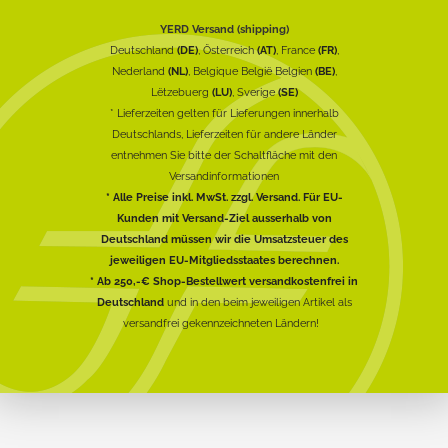
YERD Versand (shipping)
Deutschland
(DE)
, Österreich
(AT)
, France
(FR)
,
Nederland
(NL)
, Belgique België Belgien
(BE)
,
Lëtzebuerg
(LU)
, Sverige
(SE)
* Lieferzeiten gelten für Lieferungen innerhalb
Deutschlands, Lieferzeiten für andere Länder
entnehmen Sie bitte der Schaltfläche mit den
Versandinformationen
* Alle Preise inkl. MwSt. zzgl. Versand. Für EU-
Kunden mit Versand-Ziel ausserhalb von
Deutschland müssen wir die Umsatzsteuer des
jeweiligen EU-Mitgliedsstaates berechnen.
* Ab 250,-€ Shop-Bestellwert versandkostenfrei in
Deutschland
und in den beim jeweiligen Artikel als
versandfrei gekennzeichneten Ländern!