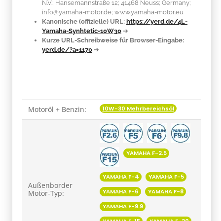
N.V.; Hansemannstraße 12; 41468 Neuss; Germany;
info@yamaha-motor.de; www.yamaha-motor.eu
Kanonische (offizielle) URL:
https://yerd.de/4L-
Yamaha-Synhtetic-10W30
➔
Kurze URL-Schreibweise für Browser-Eingabe:
yerd.de/?a=1170
➔
10W-30 Mehrbereichsöl
Motoröl + Benzin:
Produkteigenschaft
Wert
YAMAHA F-2.5
YAMAHA F-4
YAMAHA F-5
Außenborder
YAMAHA F-6
YAMAHA F-8
Motor-Typ:
YAMAHA F-9.9
YAMAHA F-15
YAMAHA F-20