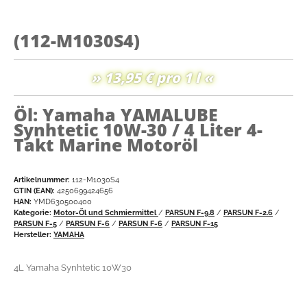
(112-M1030S4)
» 13,95 € pro 1 l «
Öl: Yamaha YAMALUBE
Synhtetic 10W-30 / 4 Liter 4-
Takt Marine Motoröl
Artikelnummer:
112-M1030S4
GTIN (EAN):
4250699424656
HAN:
YMD630500400
Kategorie:
Motor-Öl und Schmiermittel
/
PARSUN F-9.8
/
PARSUN F-2.6
/
PARSUN F-5
/
PARSUN F-6
/
PARSUN F-6
/
PARSUN F-15
Hersteller:
YAMAHA
4L Yamaha Synhtetic 10W30