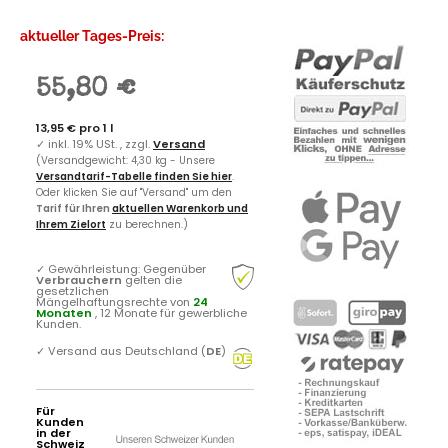
aktueller Tages-Preis:
55,80 €
13,95 € pro 1 l
✓
inkl. 19% USt. , zzgl.
Versand
(Versandgewicht: 4,30 kg - Unsere
Versandtarif-Tabelle finden Sie hier
.
Oder klicken Sie auf "Versand" um den
Tarif für Ihren
aktuellen Warenkorb und
Ihrem Zielort
zu berechnen.)
✓
Gewährleistung: Gegenüber
Verbrauchern
gelten die
gesetzlichen
Mängelhaftungsrechte von
24
Monaten
, 12 Monate für gewerbliche
Kunden.
✓
Versand aus Deutschland (
DE
)
Für
Kunden
in der
Schweiz