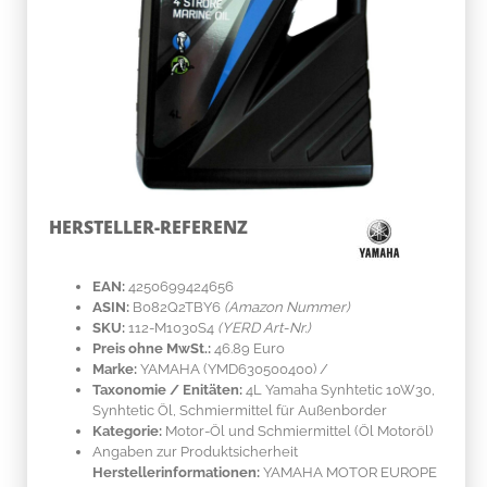
HERSTELLER-REFERENZ
EAN:
4250699424656
ASIN:
B082Q2TBY6
(Amazon Nummer)
SKU:
112-M1030S4
(YERD Art-Nr.)
Preis ohne MwSt.:
46.89 Euro
Marke:
YAMAHA
(YMD630500400)
/
Taxonomie / Enitäten:
4L Yamaha Synhtetic 10W30,
Synhtetic Öl, Schmiermittel für Außenborder
Kategorie:
Motor-Öl und Schmiermittel (Öl Motoröl)
Angaben zur Produktsicherheit
Herstellerinformationen:
YAMAHA MOTOR EUROPE