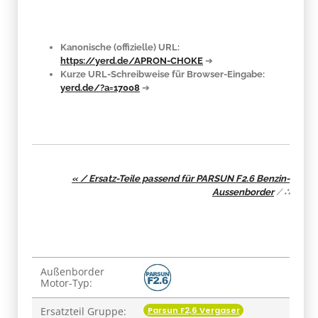
Kanonische (offizielle) URL:
https://yerd.de/APRON-CHOKE
➔
Kurze URL-Schreibweise für Browser-Eingabe:
yerd.de/?a=17008
➔
« / Ersatz-Teile passend für PARSUN F2.6 Benzin-
Aussenborder
/
∴
Produkteigenschaft
Wert
Außenborder
Motor-Typ:
Parsun F2,6 Vergaser
Ersatzteil Gruppe: