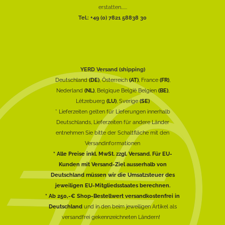
erstatten......
Tel.: +49 (0) 7821 58838 30
YERD Versand (shipping)
Deutschland
(DE)
, Österreich
(AT)
, France
(FR)
,
Nederland
(NL)
, Belgique België Belgien
(BE)
,
Lëtzebuerg
(LU)
, Sverige
(SE)
* Lieferzeiten gelten für Lieferungen innerhalb
Deutschlands, Lieferzeiten für andere Länder
entnehmen Sie bitte der Schaltfläche mit den
Versandinformationen
* Alle Preise inkl. MwSt. zzgl. Versand. Für EU-
Kunden mit Versand-Ziel ausserhalb von
Deutschland müssen wir die Umsatzsteuer des
jeweiligen EU-Mitgliedsstaates berechnen.
* Ab 250,-€ Shop-Bestellwert versandkostenfrei in
Deutschland
und in den beim jeweiligen Artikel als
versandfrei gekennzeichneten Ländern!