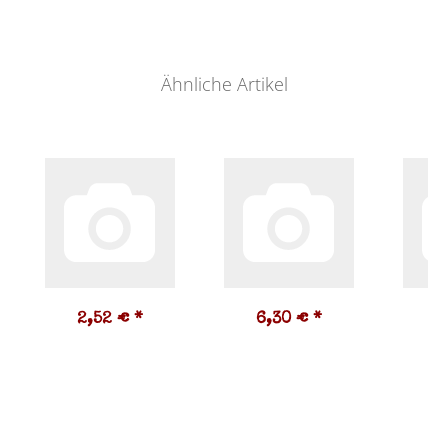
Ähnliche Artikel
2,52 €
*
6,30 €
*
0