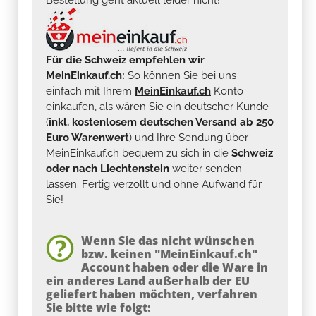
Für die Schweiz empfehlen wir
MeinEinkauf.ch:
So können Sie bei uns
einfach mit Ihrem
MeinEinkauf.ch
Konto
einkaufen, als wären Sie ein deutscher Kunde
(
inkl. kostenlosem deutschen Versand ab 250
Euro Warenwert
) und Ihre Sendung über
MeinEinkauf.ch bequem zu sich in die
Schweiz
oder nach Liechtenstein
weiter senden
lassen. Fertig verzollt und ohne Aufwand für
Sie!
Wenn Sie das nicht wünschen
bzw. keinen "MeinEinkauf.ch"
Account haben oder die Ware in
ein anderes Land außerhalb der EU
geliefert haben möchten, verfahren
Sie bitte wie folgt: