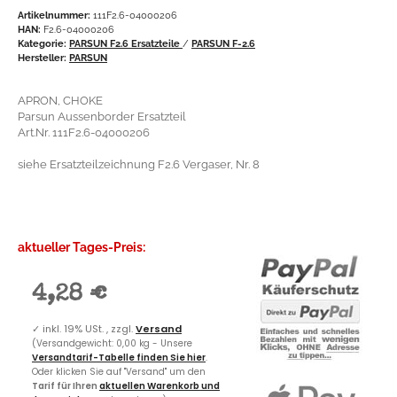
Artikelnummer:
111F2.6-04000206
HAN:
F2.6-04000206
Kategorie:
PARSUN F2.6 Ersatzteile
/
PARSUN F-2.6
Hersteller:
PARSUN
APRON, CHOKE
Parsun Aussenborder Ersatzteil
Art.Nr. 111F2.6-04000206
siehe Ersatzteilzeichnung F2.6 Vergaser, Nr. 8
aktueller Tages-Preis:
4,28 €
✓
inkl. 19% USt. , zzgl.
Versand
(Versandgewicht: 0,00 kg - Unsere
Versandtarif-Tabelle finden Sie hier
.
Oder klicken Sie auf "Versand" um den
Tarif für Ihren
aktuellen Warenkorb und