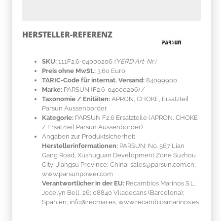
HERSTELLER-REFERENZ
SKU:
111F2.6-04000206
(YERD Art-Nr.)
Preis ohne MwSt.:
3.60 Euro
TARIC-Code für internat. Versand:
84099900
Marke:
PARSUN
(F2.6-04000206)
/
Taxonomie / Enitäten:
APRON, CHOKE, Ersatzteil
Parsun Aussenborder
Kategorie:
PARSUN F2.6 Ersatzteile (APRON, CHOKE
/ Ersatzteil Parsun Aussenborder)
Angaben zur Produktsicherheit
Herstellerinformationen:
PARSUN; No. 567 Lian
Gang Road; Xushuguan Development Zone Suzhou
City; Jiangsu Province; China; sales@parsun.com.cn;
www.parsunpower.com
Verantwortlicher in der EU:
Recambios Marinos S.L.;
Jocelyn Bell, 26; 08840 Viladecans (Barcelona);
Spanien; info@recmar.es; www.recambiosmarinos.es