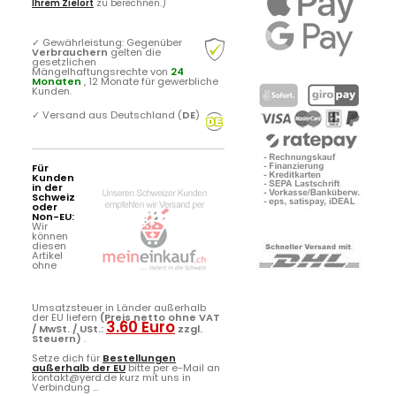
Ihrem Zielort
zu berechnen.)
✓
Gewährleistung: Gegenüber
Verbrauchern
gelten die
gesetzlichen
Mängelhaftungsrechte von
24
Monaten
, 12 Monate für gewerbliche
Kunden.
✓
Versand aus Deutschland (
DE
)
Für
Kunden
in der
Schweiz
oder
Non-EU:
Wir
können
diesen
Artikel
ohne
Umsatzsteuer in Länder außerhalb
der EU liefern
(Preis netto ohne VAT
3.60 Euro
/ MwSt. / USt.:
zzgl.
Steuern)
.
Setze dich für
Bestellungen
außerhalb der EU
bitte per e-Mail an
kontakt@yerd.de kurz mit uns in
Verbindung ...