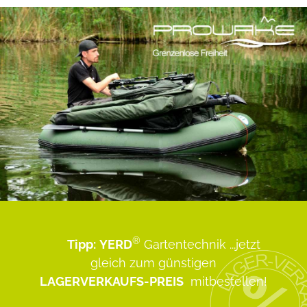
®
Tipp:
YERD
Gartentechnik
...jetzt
gleich zum günstigen
LAGERVERKAUFS-PREIS
mitbestellen!