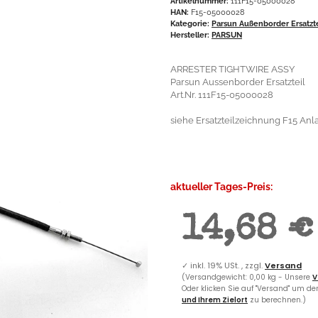
Artikelnummer:
111F15-05000028
HAN:
F15-05000028
Kategorie:
Parsun Außenborder Ersatzt
Hersteller:
PARSUN
ARRESTER TIGHTWIRE ASSY
Parsun Aussenborder Ersatzteil
Art.Nr. 111F15-05000028
siehe Ersatzteilzeichnung F15 Anlas
aktueller Tages-Preis:
14,68 €
✓
inkl. 19% USt. , zzgl.
Versand
(Versandgewicht: 0,00 kg - Unsere
V
Oder klicken Sie auf "Versand" um d
und Ihrem Zielort
zu berechnen.)