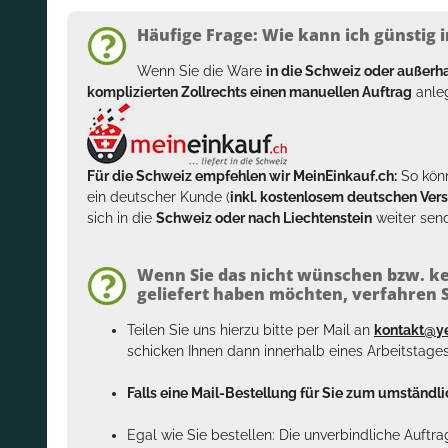
Häufige Frage: Wie kann ich günstig i
Wenn Sie die Ware
in die Schweiz oder außer
komplizierten Zollrechts einen manuellen Auftrag
anleg
Für die Schweiz empfehlen wir MeinEinkauf.ch:
So könn
ein deutscher Kunde (
inkl. kostenlosem deutschen Ver
sich in die
Schweiz oder nach Liechtenstein
weiter send
Wenn Sie das nicht wünschen bzw. ke
geliefert haben möchten, verfahren Si
Teilen Sie uns hierzu bitte per Mail an
kontakt@y
schicken Ihnen dann innerhalb eines Arbeitstage
Falls eine Mail-Bestellung für Sie zum umständlic
Egal wie Sie bestellen: Die unverbindliche Auftr