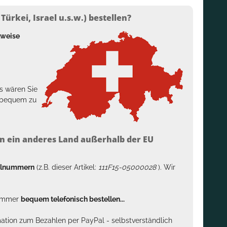
ürkei, Israel u.s.w.) bestellen?
lweise
s wären Sie
h bequem zu
n ein anderes Land außerhalb der EU
kelnummern
(z.B. dieser Artikel:
111F15-05000028
). Wir
n immer
bequem telefonisch bestellen...
rmation zum Bezahlen per PayPal - selbstverständlich