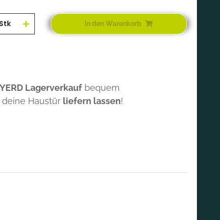
Stk
In den Warenkorb
 YERD Lagerverkauf
bequem
 deine Haustür
liefern lassen
!