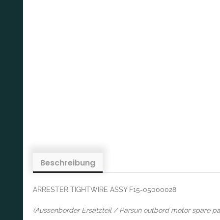
Beschreibung
ARRESTER TIGHTWIRE ASSY F15-05000028
(Aussenborder Ersatzteil / Parsun outbord motor spare pa