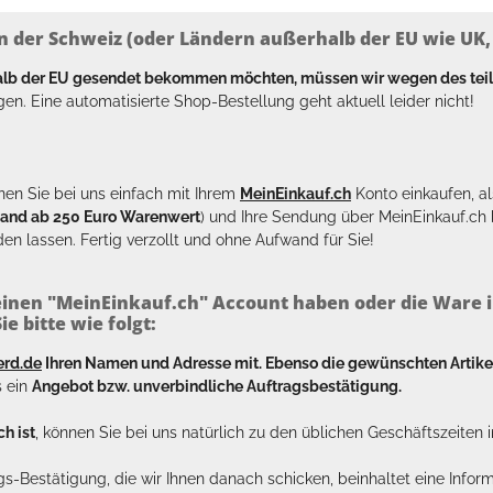
n der Schweiz (oder Ländern außerhalb der EU wie UK, T
halb der EU gesendet bekommen möchten, müssen wir wegen des tei
en. Eine automatisierte Shop-Bestellung geht aktuell leider nicht!
en Sie bei uns einfach mit Ihrem
MeinEinkauf.ch
Konto einkaufen, al
sand ab 250 Euro Warenwert
) und Ihre Sendung über MeinEinkauf.c
en lassen. Fertig verzollt und ohne Aufwand für Sie!
inen "MeinEinkauf.ch" Account haben oder die Ware i
e bitte wie folgt:
erd.de
Ihren Namen und Adresse mit. Ebenso die gewünschten Arti
s ein
Angebot bzw. unverbindliche Auftragsbestätigung.
h ist
, können Sie bei uns natürlich zu den üblichen Geschäftszeite
ags-Bestätigung, die wir Ihnen danach schicken, beinhaltet eine Info