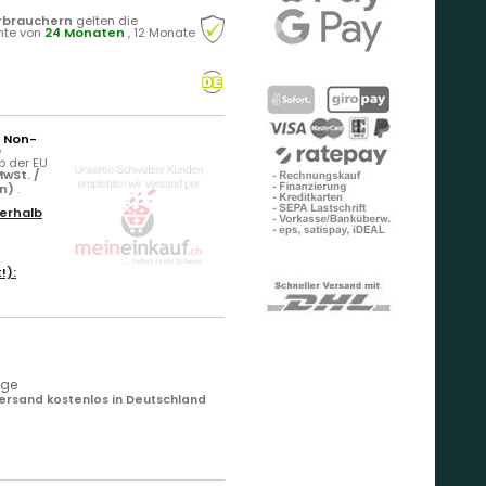
rbrauchern
gelten die
hte von
24 Monaten
, 12 Monate
r Non-
e
b der EU
wSt. /
rn)
.
erhalb
!):
age
ersand kostenlos in Deutschland