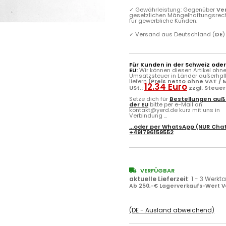
✓
Gewährleistung: Gegenüber
Ve
gesetzlichen Mängelhaftungsrec
für gewerbliche Kunden.
✓
Versand aus Deutschland (
DE
)
Für Kunden in der Schweiz ode
EU:
Wir können diesen Artikel ohn
Umsatzsteuer in Länder außerhal
liefern
(Preis netto ohne VAT / M
12.34 Euro
USt.:
zzgl. Steue
Setze dich für
Bestellungen auß
der EU
bitte per e-Mail an
kontakt@yerd.de kurz mit uns in
Verbindung ...
...oder per
WhatsApp
(NUR Chat
+491796159552
VERFÜGBAR
aktuelle Lieferzeit
:
1 - 3 Werkt
Ab 250,-€ Lagerverkaufs-Wert V
(DE - Ausland abweichend)