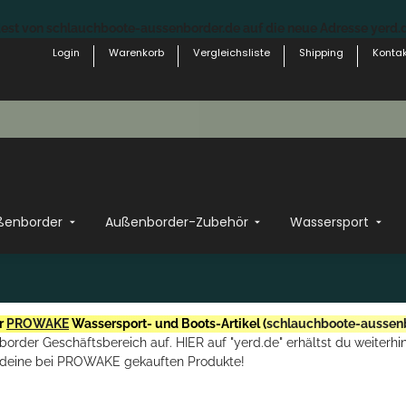
st von schlauchboote-aussenborder.de auf die neue Adresse yerd.de
Login
Warenkorb
Vergleichsliste
Shipping
Kontak
ßenborder
Außenborder-Zubehör
Wassersport
r
PROWAKE
Wassersport- und Boots-Artikel (
schlauchboote-aussen
rder Geschäftsbereich auf. HIER auf "yerd.de" erhältst du weiterhin
deine bei PROWAKE gekauften Produkte!