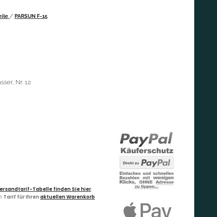
eile
/
PARSUN F-15
ser, Nr. 12
ersandtarif-Tabelle finden Sie hier
.
en
Tarif für Ihren
aktuellen Warenkorb