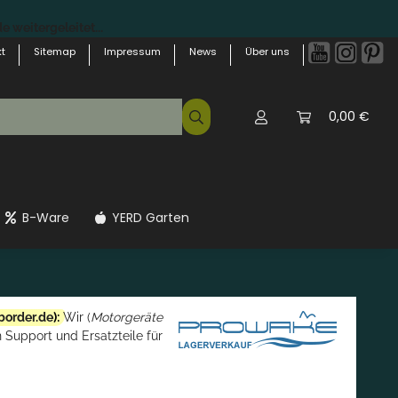
 weitergeleitet...
t
Sitemap
Impressum
News
Über uns
0,00 €
B-Ware
YERD Garten
border.de
):
Wir (
Motorgeräte
 Support und Ersatzteile für