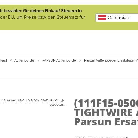
r bezahlen für deinen Einkauf Steuern in
b der EU, um Preise bzw. den Steuersatz für
Österreich
kauf
Außenborder
PARSUN Außenborder
Parsun Außenborder Ersatzteile
(111F15-05
un Ersatzteil, ARRESTER TIGHTWIRE ASSY F15-
05000028
:
TIGHTWIRE 
Parsun Ersa