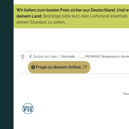
YAMAHA und PARSUN Außenborder
Wir liefern zum besten Preis sicher aus Deutschland. Und wi
(Abverkauf)!
deinem Land:
Bestätige bitte kurz dein Lieferland innerhal
deinen Standort zu sehen...
GARANTIE UND SERVICE:
Du erhältst über
diese Seite weiterhin Support für PROWAKE
Artikel!
Fragen?
Ruf uns für Fragen zu PROWAKE
Artikeln einfach an!
Zurück zur Liste
Startseite
__PROWAKE Wassersport Abver
Frage zu diesem Artikel...??
Pars