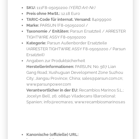
SKU:
111F8-05050200
(YERD Art-Nr.)
Preis ohne MwSt.:
12.18 Euro
TARIC-Code für internat. Versand:
84099900
Marke:
PARSUN
(F8-05050200)
/
Taxonomie / Enitäten:
Parsun Ersatzteil / ARRESTER
TIGHTWIRE ASSY F8-05050200
Kategorie:
Parsun Außenborder Ersatzteile
(ARRESTER TIGHTWIRE ASSY F8-05050200 / Parsun
Ersatzteil)
Angaben zur Produktsicherheit
Herstellerinformationen:
PARSUN; No. 567 Lian
Gang Road; Xushuguan Development Zone Suzhou
City; Jiangsu Province; China; sales@parsun.com.cn;
www.parsunpower.com
Verantwortlicher in der EU:
Recambios Marinos S.L.;
Jocelyn Bell, 26; 08840 Viladecans (Barcelona);
Spanien; info@recmar.es; www.recambiosmarinos.es
Kanonische (offizielle) URL: