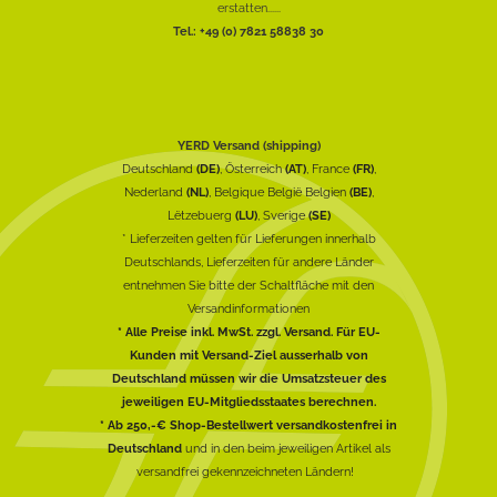
erstatten......
Tel.: +49 (0) 7821 58838 30
YERD Versand (shipping)
Deutschland
(DE)
, Österreich
(AT)
, France
(FR)
,
Nederland
(NL)
, Belgique België Belgien
(BE)
,
Lëtzebuerg
(LU)
, Sverige
(SE)
* Lieferzeiten gelten für Lieferungen innerhalb
Deutschlands, Lieferzeiten für andere Länder
entnehmen Sie bitte der Schaltfläche mit den
Versandinformationen
* Alle Preise inkl. MwSt. zzgl. Versand. Für EU-
Kunden mit Versand-Ziel ausserhalb von
Deutschland müssen wir die Umsatzsteuer des
jeweiligen EU-Mitgliedsstaates berechnen.
* Ab 250,-€ Shop-Bestellwert versandkostenfrei in
Deutschland
und in den beim jeweiligen Artikel als
versandfrei gekennzeichneten Ländern!