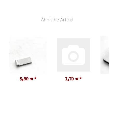
Ähnliche Artikel
3,89 €
*
1,79 €
*
9