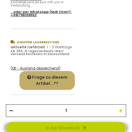
kontakt@yerd.de kurz mit uns in
Verbindung ...
...oder per
WhatsApp
(NUR Chat!):
+491796159552
KNAPPER LAGERBESTAND
aktuelle Lieferzeit
:
1 - 3 Werktage
Ab 250,-€ Lagerverkaufs-Wert
Versand kostenlos in Deutschland
(DE - Ausland abweichend)
Frage zu diesem
Artikel...??
In den Warenkorb