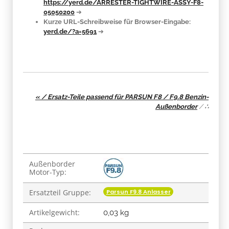
https://yerd.de/ARRESTER-TIGHTWIRE-ASSY-F8-
05050200
➔
Kurze URL-Schreibweise für Browser-Eingabe:
yerd.de/?a=5691
➔
« / Ersatz-Teile passend für PARSUN F8 / F9.8 Benzin-
Außenborder
/
∴
Produkteigenschaft
Wert
Außenborder
Motor-Typ:
Parsun F9.8 Anlasser
Ersatzteil Gruppe:
Artikelgewicht:
0,03
kg