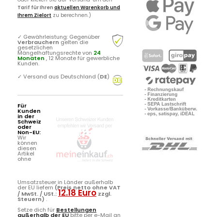
Tarif für Ihren
aktuellen Warenkorb und
Ihrem Zielort
zu berechnen.)
✓
Gewährleistung: Gegenüber
Verbrauchern
gelten die
gesetzlichen
Mängelhaftungsrechte von
24
Monaten
, 12 Monate für gewerbliche
Kunden.
✓
Versand aus Deutschland (
DE
)
Für
Kunden
in der
Schweiz
oder
Non-EU:
Wir
können
diesen
Artikel
ohne
Umsatzsteuer in Länder außerhalb
der EU liefern
(Preis netto ohne VAT
12.18 Euro
/ MwSt. / USt.:
zzgl.
Steuern)
.
Setze dich für
Bestellungen
außerhalb der EU
bitte per e-Mail an