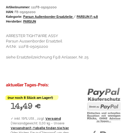
Artikelnummer:
111F8-05050200
HAN:
F8-05050200
Kategorie:
Parsun Außenborder Ersatzteile
/
PARSUN F-9.8
Hersteller:
PARSUN
ARRESTER TIGHTWIRE ASSY
Parsun Aussenborder Ersatzteil
Art.Nr. 111F8-05050200
siehe Ersatzteilzeichnung F9.8 Anlasser, Nr. 25
aktueller Tages-Preis:
(nur noch 8 Stück am Lager!)
14,49 €
✓
inkl. 19% USt. , zzgl.
Versand
(Versandgewicht: 0,00 kg - Unsere
Versandtarif-Tabelle finden Sie hier
.
Oder klicken Sie auf "Versand" um den