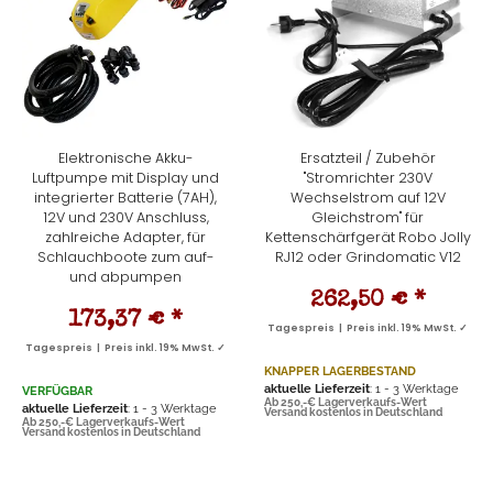
Elektronische Akku-
Ersatzteil / Zubehör
Luftpumpe mit Display und
"Stromrichter 230V
integrierter Batterie (7AH),
Wechselstrom auf 12V
12V und 230V Anschluss,
Gleichstrom" für
zahlreiche Adapter, für
Kettenschärfgerät Robo Jolly
Schlauchboote zum auf-
RJ12 oder Grindomatic V12
und abpumpen
262,50 €
*
173,37 €
*
Tagespreis | Preis inkl. 19% MwSt. ✓
Tagespreis | Preis inkl. 19% MwSt. ✓
KNAPPER LAGERBESTAND
aktuelle Lieferzeit
: 1 - 3 Werktage
VERFÜGBAR
Ab 250,-€ Lagerverkaufs-Wert
aktuelle Lieferzeit
: 1 - 3 Werktage
Versand kostenlos in Deutschland
Ab 250,-€ Lagerverkaufs-Wert
Versand kostenlos in Deutschland