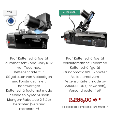
TOP
AUF LAGER
Profi Kettenschärfgerät
Profi Kettenschärfgerät
automatisch: Robo-Jolly RJ12
vollautomatisch: Tecomec
von Tecomec,
Kettenschärfgerät
Kettenschärfer für
Grindomatic V12 - Roboter
Sägeketten von Motosägen
Vollautomat zum
und Forstmaschinen,
Kettenschärfen, made by
hochwertiger
MARKUSSON (Schweden),
Kettenschärfautomat made
Versand kostenfrei*
in Sweden by Markusson,
Mengen-Rabatt ab 2 Stück
2.285,00 €
*
beachten (Versand
Tagespreis | Preis inkl. 19% MwSt. ✓
kostenfrei *)