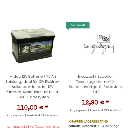
AUF LAGER
Midac 12V Batterie / 72 Ah
Ersatzteil / Zubehör
Leistung, ideal für 12V Elektro-
"Anschlagklemme" für
Außenborder oder 12V
Kettenschärfgerät Robo Jolly
Pumpen, Auslaufschutz, bis zu
RJ12
36000 Ladezyklen
12,90 €
*
110,00 €
*
Tagespreis | Preis inkl. 19% MwSt. ✓
Tagespreis | Preis inkl. 19% MwSt. ✓
KNAPPER LAGERBESTAND
aktuelle Lieferzeit
: 2 - 4 Werktage
momentan nicht verfügbar (ggf. bitte