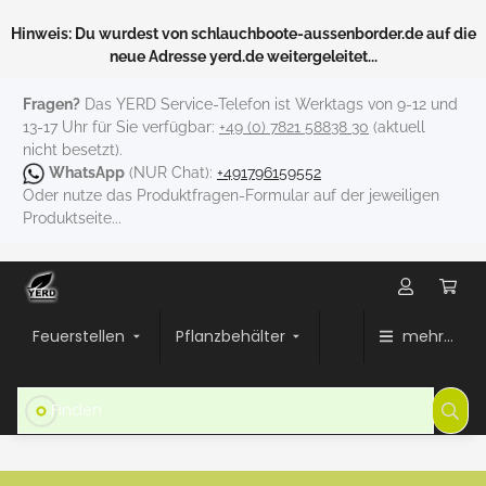
Hinweis: Du wurdest von schlauchboote-aussenborder.de auf die
neue Adresse yerd.de weitergeleitet...
Fragen?
Das YERD Service-Telefon ist Werktags von 9-12 und
13-17 Uhr für Sie verfügbar:
+49 (0) 7821 58838 30
(aktuell
nicht besetzt).
WhatsApp
(NUR Chat):
+491796159552
Oder nutze das Produktfragen-Formular auf der jeweiligen
Produktseite...
Feuerstellen
Pflanzbehälter
mehr...