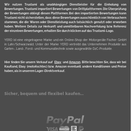
Wir nutzen Trustami als unabhängigen Dienstleister für die Einholung von
Bewertungen. Trustami importiert Bewertungen von Drittplattformen. Die Überprüfung
der Bewertungen obliegt diesen Plattformen. Bei den importierten Bewertungen kann
Trustami nicht sicherstellen, dass diese Bewertungen ausschließlich von Verbrauchern
stammen, die die Waren oder Dienstleistung auch tatsächlich genutzt oder erworben
haben. Weitere Details zur Herkunft und unmittelbaren Nachverfolung bzw. Referenz
der einzelnen Bewertungen, erhalten Sie durch klicken auf das Trustami-Logo.
YERD ist eine eingetragene Marke und ein Online-Shop der Motorgeräte Fischer GmbH
in Lahr/Schwarzwald. Unter der Marke YERD vertreibt das Unternehmen Produkte aus
Garten-, Land-, Forst- und Kommunaltechnik sowie ausgewählte D2C-Produkte.
Hier finden Sie unsern Verkauf auf
Ebay
und
Amazon
. Bitte beachten Sie, dass wir bei
Kaufland, Ebay (motofischtec) bzw. Amazon eventuell andere Konditionen und Preise
haben, als in unserem Lager-Direktverkauf.
Sicher, bequem und flexibel kaufen...