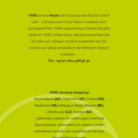
YERD
ist eine
Marke
der Motorgeräte Fischer GmbH
Lahr - Schwarzwald: Gute Marken-Qualität zum
günstigen Preis. YERD Lagerverkauf: Kaufen Sie jetzt
direkt im YERD Online Shop. Versand ausserhalb der
EU bitte auf Anfrage. Kunden ausserhalb der EU
können wir selbstverständlich die Mehrwert-Steuer
erstatten......
Tel.: +49 (0) 7821 58838 30
YERD Versand (shipping)
Deutschland
(DE)
, Österreich
(AT)
, France
(FR)
,
Nederland
(NL)
, Belgique België Belgien
(BE)
,
Lëtzebuerg
(LU)
, Sverige
(SE)
* Lieferzeiten gelten für Lieferungen innerhalb
Deutschlands, Lieferzeiten für andere Länder
entnehmen Sie bitte der Schaltfläche mit den
Versandinformationen