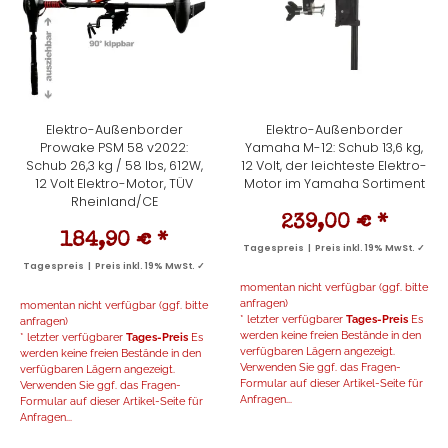
Elektro-Außenborder
Elektro-Außenborder
Prowake PSM 58 v2022:
Yamaha M-12: Schub 13,6 kg,
Schub 26,3 kg / 58 lbs, 612W,
12 Volt, der leichteste Elektro-
12 Volt Elektro-Motor, TÜV
Motor im Yamaha Sortiment
Rheinland/CE
239,00 €
*
184,90 €
*
Tagespreis | Preis inkl. 19% MwSt. ✓
Tagespreis | Preis inkl. 19% MwSt. ✓
momentan nicht verfügbar (ggf. bitte
anfragen)
momentan nicht verfügbar (ggf. bitte
* letzter verfügbarer
Tages-Preis
Es
anfragen)
werden keine freien Bestände in den
* letzter verfügbarer
Tages-Preis
Es
verfügbaren Lägern angezeigt.
werden keine freien Bestände in den
Verwenden Sie ggf. das Fragen-
verfügbaren Lägern angezeigt.
Formular auf dieser Artikel-Seite für
Verwenden Sie ggf. das Fragen-
Anfragen...
Formular auf dieser Artikel-Seite für
Anfragen...