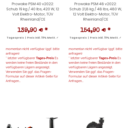
Prowake PSM 40 v2022:
Prowake PSM 48 v2022:
Schub 19 kg / 40 lbs, 420 W, 12
Schub 21,8 kg / 48 lbs, 480 W,
Volt Elektro-Motor, TÜV
12 Volt Elektro-Motor, TÜV
Rheinland/CE
Rheinland/CE
139,90 €
*
154,90 €
*
Tagespreis | Preis inkl. 19% MwSt. ✓
Tagespreis | Preis inkl. 19% MwSt. ✓
momentan nicht verfügbar (ggf. bitte
momentan nicht verfügbar (ggf. bitte
anfragen)
anfragen)
* letzter verfügbarer
Tages-Preis
Es
* letzter verfügbarer
Tages-Preis
Es
werden keine freien Bestände in den
werden keine freien Bestände in den
verfügbaren Lägern angezeigt.
verfügbaren Lägern angezeigt.
Verwenden Sie ggf. das Fragen-
Verwenden Sie ggf. das Fragen-
Formular auf dieser Artikel-Seite für
Formular auf dieser Artikel-Seite für
Anfragen...
Anfragen...