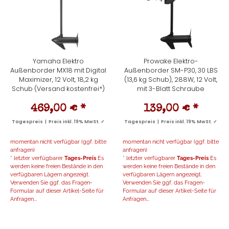
Yamaha Elektro
Prowake Elektro-
Außenborder MX18 mit Digital
Außenborder SM-P30, 30 LBS
Maximizer, 12 Volt, 18,2 kg
(13,6 kg Schub), 288W, 12 Volt,
Schub (Versand kostenfrei*)
mit 3-Blatt Schraube
469,00 €
*
139,00 €
*
Tagespreis | Preis inkl. 19% MwSt. ✓
Tagespreis | Preis inkl. 19% MwSt. ✓
momentan nicht verfügbar (ggf. bitte
momentan nicht verfügbar (ggf. bitte
anfragen)
anfragen)
* letzter verfügbarer
Tages-Preis
Es
* letzter verfügbarer
Tages-Preis
Es
werden keine freien Bestände in den
werden keine freien Bestände in den
verfügbaren Lägern angezeigt.
verfügbaren Lägern angezeigt.
Verwenden Sie ggf. das Fragen-
Verwenden Sie ggf. das Fragen-
Formular auf dieser Artikel-Seite für
Formular auf dieser Artikel-Seite für
Anfragen...
Anfragen...