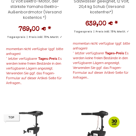
12 Volt Elektro-Motor, der
Salzwasser geeignet, 12 Volt,
stärkste Yamaha Elektro-
20,4 kg Schub (Versand
Außenbordmotor (Versand
kostenfrei*)
kostenlos *)
639,00 €
*
769,00 €
*
Tagespreis | Preis inkl. 19% MwSt. ✓
Tagespreis | Preis inkl. 19% MwSt. ✓
momentan nicht verfügbar (ggf. bitte
anfragen)
momentan nicht verfügbar (ggf. bitte
* letzter verfügbarer
Tages-Preis
Es
anfragen)
werden keine freien Bestände in den
* letzter verfügbarer
Tages-Preis
Es
verfügbaren Lägern angezeigt.
werden keine freien Bestände in den
Verwenden Sie ggf. das Fragen-
verfügbaren Lägern angezeigt.
Formular auf dieser Artikel-Seite für
Verwenden Sie ggf. das Fragen-
Anfragen...
Formular auf dieser Artikel-Seite für
Anfragen...
TOP