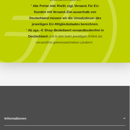
* Alle Preise inkl. MwSt. zzgl. Versand. Für EU-
Kunden mit Versand-Ziel ausserhalb von
Deutschland müssen wir die Umsatzsteuer des
jeweiligen EU-Mitgliedsstaates berechnen.
* Ab 250,-€ Shop-Bestellwert versandkostenfrei in
Deutschland
und in den beim jeweiligen Artikel als
versandfrei gekennzeichneten Ländern!
Informationen