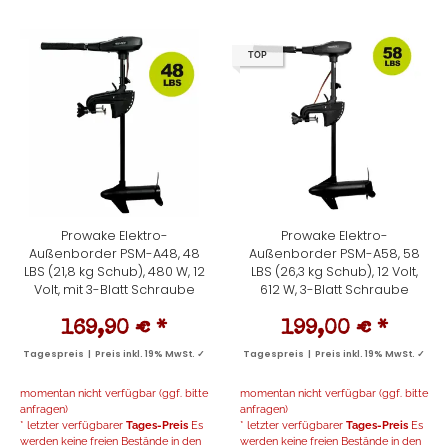
TOP
Prowake Elektro-
Prowake Elektro-
Außenborder PSM-A48, 48
Außenborder PSM-A58, 58
LBS (21,8 kg Schub), 480 W, 12
LBS (26,3 kg Schub), 12 Volt,
Volt, mit 3-Blatt Schraube
612 W, 3-Blatt Schraube
169,90 €
*
199,00 €
*
Tagespreis | Preis inkl. 19% MwSt. ✓
Tagespreis | Preis inkl. 19% MwSt. ✓
momentan nicht verfügbar (ggf. bitte
momentan nicht verfügbar (ggf. bitte
anfragen)
anfragen)
* letzter verfügbarer
Tages-Preis
Es
* letzter verfügbarer
Tages-Preis
Es
werden keine freien Bestände in den
werden keine freien Bestände in den