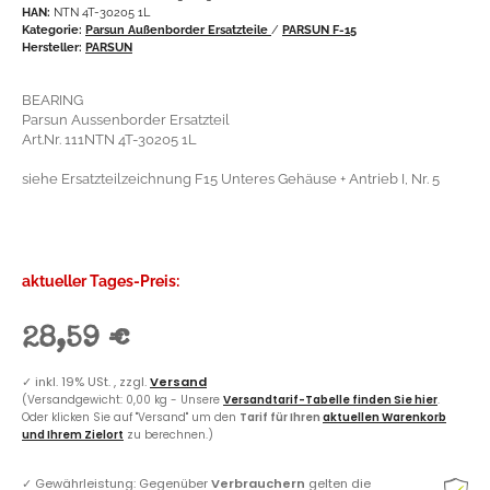
HAN:
NTN 4T-30205 1L
Kategorie:
Parsun Außenborder Ersatzteile
/
PARSUN F-15
Hersteller:
PARSUN
BEARING
Parsun Aussenborder Ersatzteil
Art.Nr. 111NTN 4T-30205 1L
siehe Ersatzteilzeichnung F15 Unteres Gehäuse + Antrieb I, Nr. 5
aktueller Tages-Preis:
28,59 €
✓
inkl. 19% USt. , zzgl.
Versand
(Versandgewicht: 0,00 kg - Unsere
Versandtarif-Tabelle finden Sie hier
.
Oder klicken Sie auf "Versand" um den
Tarif für Ihren
aktuellen Warenkorb
und Ihrem Zielort
zu berechnen.)
✓
Gewährleistung: Gegenüber
Verbrauchern
gelten die