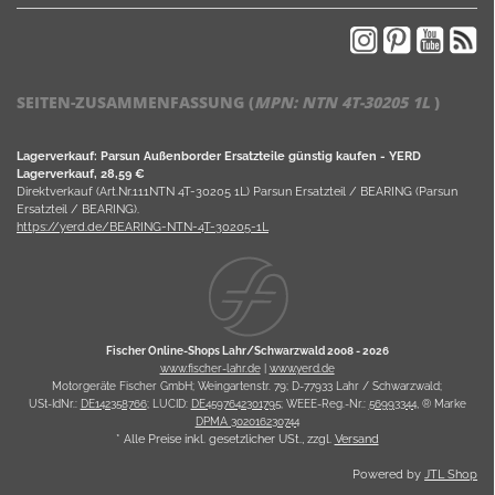
SEITEN-ZUSAMMENFASSUNG (
MPN:
NTN 4T-30205 1L
)
Lagerverkauf: Parsun Außenborder Ersatzteile günstig kaufen - YERD
Lagerverkauf, 28,59 €
Direktverkauf (Art.Nr.111NTN 4T-30205 1L) Parsun Ersatzteil / BEARING (Parsun
Ersatzteil / BEARING).
https://yerd.de/BEARING-NTN-4T-30205-1L
Fischer Online-Shops Lahr/Schwarzwald 2008 -
2026
www.fischer-lahr.de
|
www.yerd.de
Motorgeräte Fischer GmbH; Weingartenstr. 79; D-77933 Lahr / Schwarzwald;
USt-IdNr.:
DE142358766
; LUCID:
DE4597642301795
; WEEE-Reg.-Nr.:
56993344
, ® Marke
DPMA 302016230744
* Alle Preise inkl. gesetzlicher USt., zzgl.
Versand
Powered by
JTL Shop