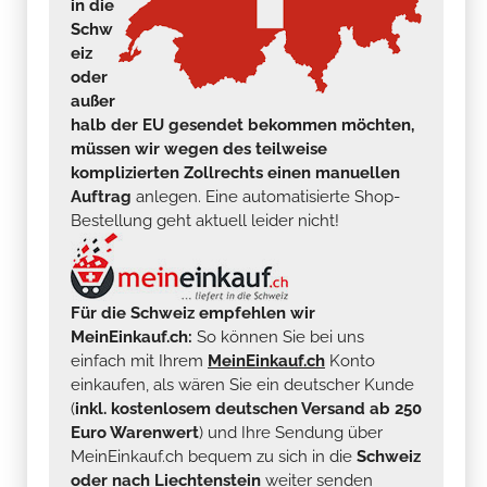
in die
Schw
eiz
oder
außer
halb der EU gesendet bekommen möchten,
müssen wir wegen des teilweise
komplizierten Zollrechts einen manuellen
Auftrag
anlegen. Eine automatisierte Shop-
Bestellung geht aktuell leider nicht!
Für die Schweiz empfehlen wir
MeinEinkauf.ch:
So können Sie bei uns
einfach mit Ihrem
MeinEinkauf.ch
Konto
einkaufen, als wären Sie ein deutscher Kunde
(
inkl. kostenlosem deutschen Versand ab 250
Euro Warenwert
) und Ihre Sendung über
MeinEinkauf.ch bequem zu sich in die
Schweiz
oder nach Liechtenstein
weiter senden