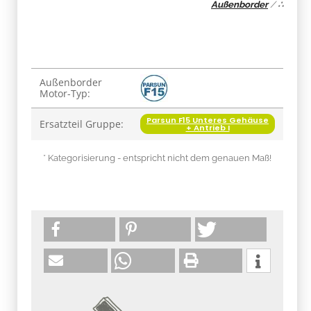
Außenborder
/
∴
Produkteigenschaft
Wert
Außenborder
Motor-Typ:
Parsun F15 Unteres Gehäuse
Ersatzteil Gruppe:
+ Antrieb I
* Kategorisierung - entspricht nicht dem genauen Maß!