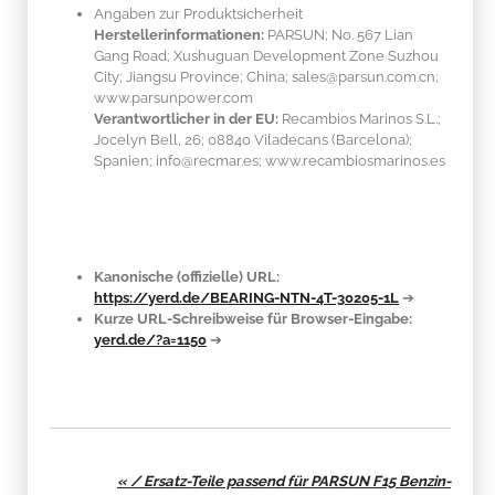
Angaben zur Produktsicherheit
Herstellerinformationen:
PARSUN; No. 567 Lian
Gang Road; Xushuguan Development Zone Suzhou
City; Jiangsu Province; China; sales@parsun.com.cn;
www.parsunpower.com
Verantwortlicher in der EU:
Recambios Marinos S.L.;
Jocelyn Bell, 26; 08840 Viladecans (Barcelona);
Spanien; info@recmar.es; www.recambiosmarinos.es
Kanonische (offizielle) URL:
https://yerd.de/BEARING-NTN-4T-30205-1L
➔
Kurze URL-Schreibweise für Browser-Eingabe:
yerd.de/?a=1150
➔
« / Ersatz-Teile passend für PARSUN F15 Benzin-