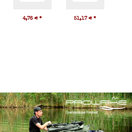
4,76 €
*
51,17 €
*
9