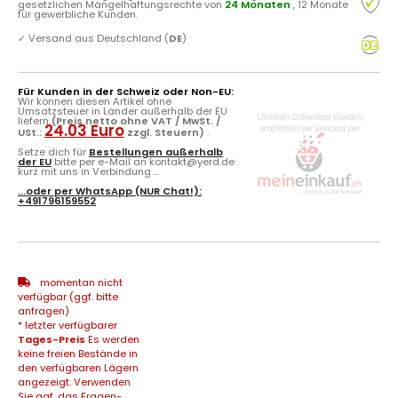
gesetzlichen Mängelhaftungsrechte von
24 Monaten
, 12 Monate
für gewerbliche Kunden.
✓
Versand aus Deutschland (
DE
)
Für Kunden in der Schweiz oder Non-EU:
Wir können diesen Artikel ohne
Umsatzsteuer in Länder außerhalb der EU
liefern
(Preis netto ohne VAT / MwSt. /
24.03 Euro
USt.:
zzgl. Steuern)
.
Setze dich für
Bestellungen außerhalb
der EU
bitte per e-Mail an kontakt@yerd.de
kurz mit uns in Verbindung ...
...oder per
WhatsApp
(NUR Chat!):
+491796159552
momentan nicht
verfügbar (ggf. bitte
anfragen)
* letzter verfügbarer
Tages-Preis
Es werden
keine freien Bestände in
den verfügbaren Lägern
angezeigt. Verwenden
Sie ggf. das Fragen-