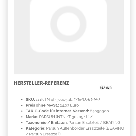
HERSTELLER-REFERENZ
SKU:
111NTN 4T-30205 1L
(YERD Art-Nr.)
Preis ohne MwSt.:
24.03 Euro
TARIC-Code für internat. Versand:
84099900
Marke:
PARSUN
(NTN 4T-30205 1L)
/
Taxonomie / Enitäten:
Parsun Ersatzteil / BEARING
Kategorie:
Parsun Außenborder Ersatzteile (BEARING
/ Parsun Ersatzteil)