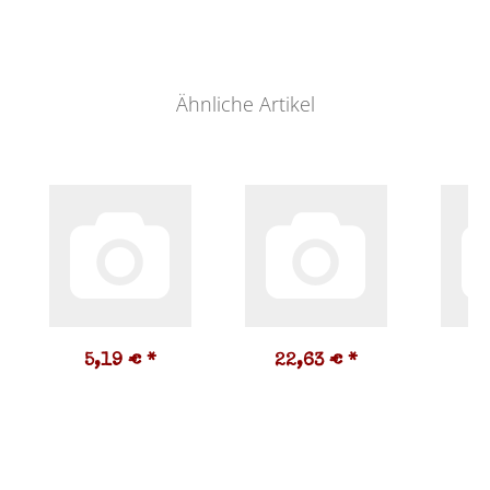
Ähnliche Artikel
5,19 €
*
22,63 €
*
3