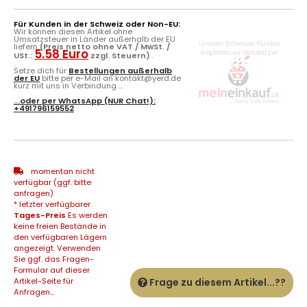
Für Kunden in der Schweiz oder Non-EU:
Wir können diesen Artikel ohne
Umsatzsteuer in Länder außerhalb der EU
liefern
(Preis netto ohne VAT / MwSt. /
5.58 Euro
USt.:
zzgl. Steuern)
.
Setze dich für
Bestellungen außerhalb
der EU
bitte per e-Mail an kontakt@yerd.de
kurz mit uns in Verbindung ...
...oder per
WhatsApp
(NUR Chat!):
+491796159552
momentan nicht
verfügbar (ggf. bitte
anfragen)
* letzter verfügbarer
Tages-Preis
Es werden
keine freien Bestände in
den verfügbaren Lägern
angezeigt. Verwenden
Sie ggf. das Fragen-
Formular auf dieser
Artikel-Seite für
Frage zu diesem Artikel...??
Anfragen...