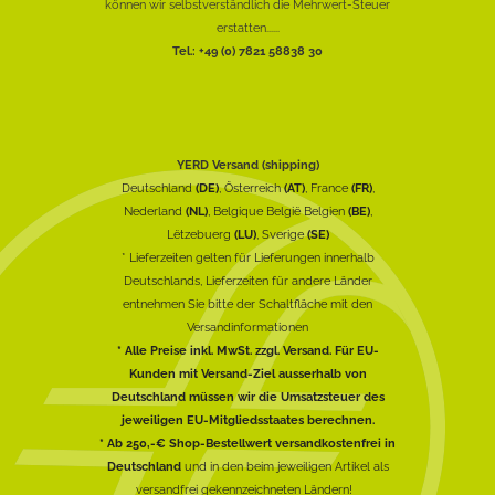
können wir selbstverständlich die Mehrwert-Steuer
erstatten......
Tel.: +49 (0) 7821 58838 30
YERD Versand (shipping)
Deutschland
(DE)
, Österreich
(AT)
, France
(FR)
,
Nederland
(NL)
, Belgique België Belgien
(BE)
,
Lëtzebuerg
(LU)
, Sverige
(SE)
* Lieferzeiten gelten für Lieferungen innerhalb
Deutschlands, Lieferzeiten für andere Länder
entnehmen Sie bitte der Schaltfläche mit den
Versandinformationen
* Alle Preise inkl. MwSt. zzgl. Versand. Für EU-
Kunden mit Versand-Ziel ausserhalb von
Deutschland müssen wir die Umsatzsteuer des
jeweiligen EU-Mitgliedsstaates berechnen.
* Ab 250,-€ Shop-Bestellwert versandkostenfrei in
Deutschland
und in den beim jeweiligen Artikel als
versandfrei gekennzeichneten Ländern!