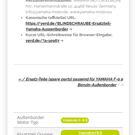
Herstellerinformationen:
YAMAHA MOTOR EUROPE
N.V.; Hansemannstraße 12; 41468 Neuss; Germany;
info@yamaha-motor.de; www.yamaha-motor.eu
Kanonische (offizielle) URL:
https://yerd.de/BLINDSCHRAUBE-Ersatzteil-
Yamaha-Aussenborder
➔
Kurze URL-Schreibweise für Browser-Eingabe:
yerd.de/?a=10967
➔
« / Ersatz-Teile (spare parts) passend für YAMAHA F-9.9
Benzin-Außenborder
/
∴
Außenborder
Produkteigenschaft
Wert
YAMAHA F-9.9
Motor-Typ:
Yamaha F9.9
Ersatzteil Gruppe: