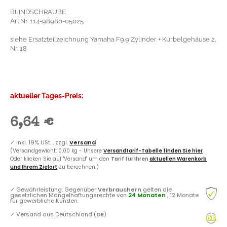
BLINDSCHRAUBE
Art.Nr. 114-98980-05025
siehe Ersatzteilzeichnung Yamaha F9.9 Zylinder + Kurbelgehäuse 2,
Nr. 18
aktueller Tages-Preis:
6,64 €
✓
inkl. 19% USt. , zzgl.
Versand
(Versandgewicht: 0,00 kg - Unsere
Versandtarif-Tabelle finden Sie hier
.
Oder klicken Sie auf "Versand" um den
Tarif für Ihren
aktuellen Warenkorb
und Ihrem Zielort
zu berechnen.)
✓
Gewährleistung: Gegenüber
Verbrauchern
gelten die
gesetzlichen Mängelhaftungsrechte von
24 Monaten
, 12 Monate
für gewerbliche Kunden.
✓
Versand aus Deutschland (
DE
)