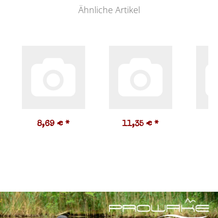
Ähnliche Artikel
8,69 €
*
11,35 €
*
3