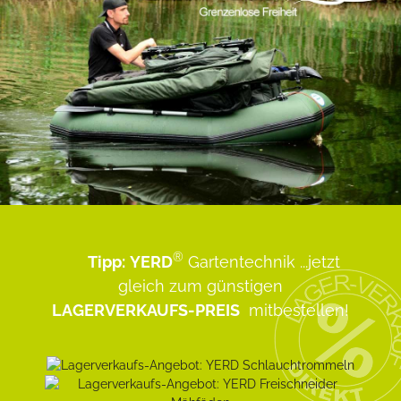
®
Tipp:
YERD
Gartentechnik
...jetzt
gleich zum günstigen
LAGERVERKAUFS-PREIS
mitbestellen!