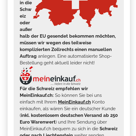
in die
Schw
eiz
oder
außer
halb der EU gesendet bekommen möchten,
müssen wir wegen des teilweise
komplizierten Zollrechts einen manuellen
Auftrag
anlegen. Eine automatisierte Shop-
Bestellung geht aktuell leider nicht!
Für die Schweiz empfehlen wir
MeinEinkauf.ch:
So können Sie bei uns
einfach mit Ihrem
MeinEinkauf.ch
Konto
einkaufen, als wären Sie ein deutscher Kunde
(
inkl. kostenlosem deutschen Versand ab 250
Euro Warenwert
) und Ihre Sendung über
MeinEinkauf.ch bequem zu sich in die
Schweiz
oder nach Liechtenstein
weiter senden