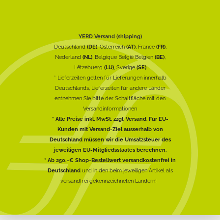
YERD Versand (shipping)
Deutschland
(DE)
, Österreich
(AT)
, France
(FR)
,
Nederland
(NL)
, Belgique België Belgien
(BE)
,
Lëtzebuerg
(LU)
, Sverige
(SE)
* Lieferzeiten gelten für Lieferungen innerhalb
Deutschlands, Lieferzeiten für andere Länder
entnehmen Sie bitte der Schaltfläche mit den
Versandinformationen
* Alle Preise inkl. MwSt. zzgl. Versand. Für EU-
Kunden mit Versand-Ziel ausserhalb von
Deutschland müssen wir die Umsatzsteuer des
jeweiligen EU-Mitgliedsstaates berechnen.
* Ab 250,-€ Shop-Bestellwert versandkostenfrei in
Deutschland
und in den beim jeweiligen Artikel als
versandfrei gekennzeichneten Ländern!