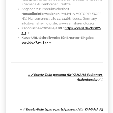
/ Yamaha Außenborder Ersatzteil)
Angaben zur Produktsicherheit
Herstellerinformationen:
YAMAHA MOTOR EUROPE
N.V.; Hansemannstraße 12; 41468 Neuss; Germany;
info@yamaha-motor.de; www.yamaha-motor.eu
Kanonische (offizielle) URL:
https://yerd.de/BODY-
2_1
➔
Kurze URL-Schreibweise für Browser-Eingabe:
yerd.de/?a=9877
➔
« / Ersatz-Teile passend für YAMAHA F4 Benzin-
Außenborder
/
∴
« / Ersatz-Teile (spare parts) passend für YAMAHA F5