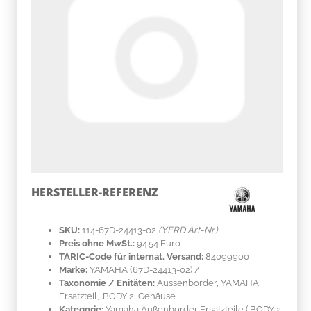
HERSTELLER-REFERENZ
SKU:
114-67D-24413-02
(YERD Art-Nr.)
Preis ohne MwSt.:
94.54 Euro
TARIC-Code für internat. Versand:
84099900
Marke:
YAMAHA
(67D-24413-02)
/
Taxonomie / Enitäten:
Aussenborder, YAMAHA,
Ersatzteil, .BODY 2, Gehäuse
Kategorie:
Yamaha Außenborder Ersatzteile (.BODY 2