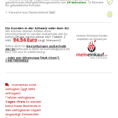
gesetzlichen Mängelhaftungsrechte von
24 Monaten
, 12 Monate
für gewerbliche Kunden.
✓
Versand aus Deutschland (
DE
)
Für Kunden in der Schweiz oder Non-EU:
Wir können diesen Artikel ohne
Umsatzsteuer in Länder außerhalb der EU
liefern
(Preis netto ohne VAT / MwSt. /
94.54 Euro
USt.:
zzgl. Steuern)
.
Setze dich für
Bestellungen außerhalb
der EU
bitte per e-Mail an kontakt@yerd.de
kurz mit uns in Verbindung ...
...oder per
WhatsApp
(NUR Chat!):
+491796159552
momentan nicht
verfügbar (ggf. bitte
anfragen)
* letzter verfügbarer
Tages-Preis
Es werden
keine freien Bestände in
den verfügbaren Lägern
angezeigt. Verwenden