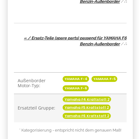
Benzin-Außenborder
/
∴
« / Ersatz-Teile (spare parts) passend für YAMAHA F6
Benzin-Außenborder
/
∴
Produkteigenschaft
Wert
YAMAHA F-4
YAMAHA F-5
Außenborder
Motor-Typ:
YAMAHA F-6
Yamaha F4 Kraftstoff 2
Ersatzteil Gruppe:
Yamaha F5 Kraftstoff 2
Yamaha F6 Kraftstoff 2
* Kategorisierung - entspricht nicht dem genauen Maß!