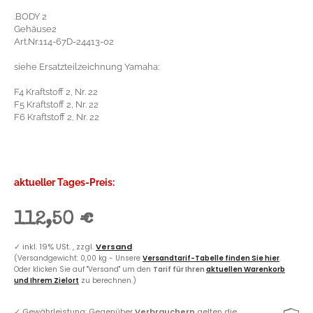
.BODY 2
Gehäuse2
Art.Nr.114-67D-24413-02
siehe Ersatzteilzeichnung Yamaha:
F4 Kraftstoff 2, Nr. 22
F5 Kraftstoff 2, Nr. 22
F6 Kraftstoff 2, Nr. 22
aktueller Tages-Preis:
112,50 €
✓
inkl. 19% USt. , zzgl.
Versand
(Versandgewicht: 0,00 kg - Unsere
Versandtarif-Tabelle finden Sie hier
.
Oder klicken Sie auf "Versand" um den
Tarif für Ihren
aktuellen Warenkorb
und Ihrem Zielort
zu berechnen.)
✓
Gewährleistung: Gegenüber
Verbrauchern
gelten die