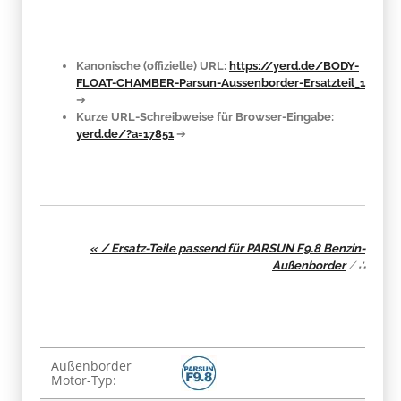
Kanonische (offizielle) URL:
https://yerd.de/BODY-
FLOAT-CHAMBER-Parsun-Aussenborder-Ersatzteil_1
➔
Kurze URL-Schreibweise für Browser-Eingabe:
yerd.de/?a=17851
➔
« / Ersatz-Teile passend für PARSUN F9.8 Benzin-
Außenborder
/
∴
Produkteigenschaft
Wert
Außenborder
Motor-Typ: