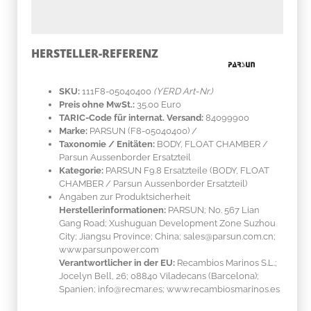
HERSTELLER-REFERENZ
SKU:
111F8-05040400
(YERD Art-Nr.)
Preis ohne MwSt.:
35.00 Euro
TARIC-Code für internat. Versand:
84099900
Marke:
PARSUN
(F8-05040400)
/
Taxonomie / Enitäten:
BODY, FLOAT CHAMBER /
Parsun Aussenborder Ersatzteil
Kategorie:
PARSUN F9.8 Ersatzteile (BODY, FLOAT
CHAMBER / Parsun Aussenborder Ersatzteil)
Angaben zur Produktsicherheit
Herstellerinformationen:
PARSUN; No. 567 Lian
Gang Road; Xushuguan Development Zone Suzhou
City; Jiangsu Province; China; sales@parsun.com.cn;
www.parsunpower.com
Verantwortlicher in der EU:
Recambios Marinos S.L.;
Jocelyn Bell, 26; 08840 Viladecans (Barcelona);
Spanien; info@recmar.es; www.recambiosmarinos.es