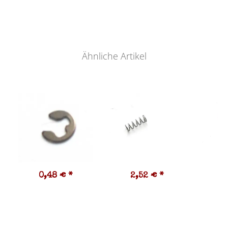
Ähnliche Artikel
0,48 €
*
2,52 €
*
1