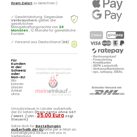
Ihrem Zielort
zu berechnen.)
✓
Gewährleistung: Gegenüber
Verbrauchern
gelten die
gesetzlichen
Mängelhaftungsrechte von
24
Monaten
, 12 Monate für gewerbliche
Kunden.
✓
Versand aus Deutschland (
DE
)
Für
Kunden
in der
Schweiz
oder
Non-EU:
Wir
können
diesen
Artikel
ohne
Umsatzsteuer in Länder außerhalb
der EU liefern
(Preis netto ohne VAT
35.00 Euro
/ MwSt. / USt.:
zzgl.
Steuern)
.
Setze dich für
Bestellungen
außerhalb der EU
bitte per e-Mail an
kontakt@yerd.de kurz mit uns in
Verbindung ...