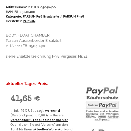
Artikelnummer:
111F8-05040400
HAN:
F8-05040400
Kategorie:
PARSUN F9.8 Ersatzteile
/
PARSUN F-9.8
Hersteller:
PARSUN
BODY, FLOAT CHAMBER
Parsun Aussenborder Ersatzteil
Art.Nr. 111F8-05040400
siehe Ersatzteilzeichnung F9.8 Vergaser, Nr. 41
aktueller Tages-Preis:
41,65 €
✓
inkl. 19% USt. , zzgl.
Versand
(Versandgewicht: 0,00 kg - Unsere
Versandtarif-Tabelle finden Sie hier
.
Oder klicken Sie auf "Versand" um den
Tarif für Ihren
aktuellen Warenkorb und