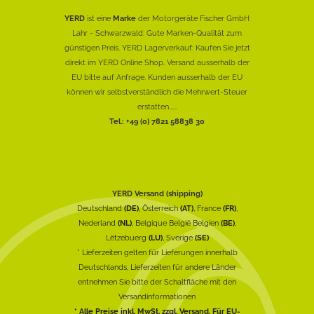
YERD
ist eine
Marke
der Motorgeräte Fischer GmbH
Lahr - Schwarzwald: Gute Marken-Qualität zum
günstigen Preis. YERD Lagerverkauf: Kaufen Sie jetzt
direkt im YERD Online Shop. Versand ausserhalb der
EU bitte auf Anfrage. Kunden ausserhalb der EU
können wir selbstverständlich die Mehrwert-Steuer
erstatten......
Tel.: +49 (0) 7821 58838 30
YERD Versand (shipping)
Deutschland
(DE)
, Österreich
(AT)
, France
(FR)
,
Nederland
(NL)
, Belgique België Belgien
(BE)
,
Lëtzebuerg
(LU)
, Sverige
(SE)
* Lieferzeiten gelten für Lieferungen innerhalb
Deutschlands, Lieferzeiten für andere Länder
entnehmen Sie bitte der Schaltfläche mit den
Versandinformationen
* Alle Preise inkl. MwSt. zzgl. Versand. Für EU-