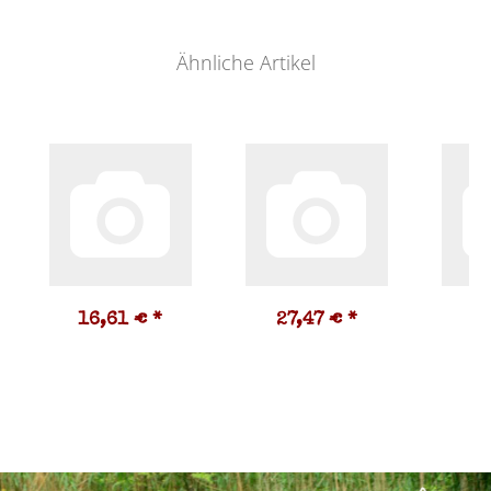
Ähnliche Artikel
16,61 €
*
27,47 €
*
1