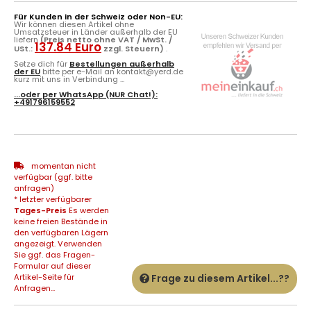
Für Kunden in der Schweiz oder Non-EU:
Wir können diesen Artikel ohne
Umsatzsteuer in Länder außerhalb der EU
liefern
(Preis netto ohne VAT / MwSt. /
137.84 Euro
USt.:
zzgl. Steuern)
.
Setze dich für
Bestellungen außerhalb
der EU
bitte per e-Mail an kontakt@yerd.de
kurz mit uns in Verbindung ...
...oder per
WhatsApp
(NUR Chat!):
+491796159552
momentan nicht
verfügbar (ggf. bitte
anfragen)
* letzter verfügbarer
Tages-Preis
Es werden
keine freien Bestände in
den verfügbaren Lägern
angezeigt. Verwenden
Sie ggf. das Fragen-
Formular auf dieser
Artikel-Seite für
Frage zu diesem Artikel...??
Anfragen...