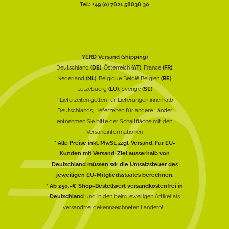
Tel.: +49 (0) 7821 58838 30
YERD Versand (shipping)
Deutschland
(DE)
, Österreich
(AT)
, France
(FR)
,
Nederland
(NL)
, Belgique België Belgien
(BE)
,
Lëtzebuerg
(LU)
, Sverige
(SE)
* Lieferzeiten gelten für Lieferungen innerhalb
Deutschlands, Lieferzeiten für andere Länder
entnehmen Sie bitte der Schaltfläche mit den
Versandinformationen
* Alle Preise inkl. MwSt. zzgl. Versand. Für EU-
Kunden mit Versand-Ziel ausserhalb von
Deutschland müssen wir die Umsatzsteuer des
jeweiligen EU-Mitgliedsstaates berechnen.
* Ab 250,-€ Shop-Bestellwert versandkostenfrei in
Deutschland
und in den beim jeweiligen Artikel als
versandfrei gekennzeichneten Ländern!