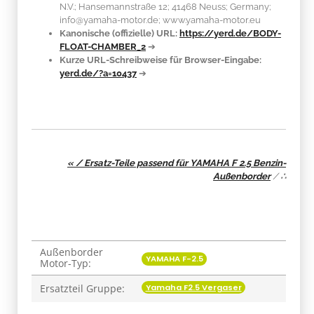
N.V.; Hansemannstraße 12; 41468 Neuss; Germany;
info@yamaha-motor.de; www.yamaha-motor.eu
Kanonische (offizielle) URL:
https://yerd.de/BODY-
FLOAT-CHAMBER_2
➔
Kurze URL-Schreibweise für Browser-Eingabe:
yerd.de/?a=10437
➔
« / Ersatz-Teile passend für YAMAHA F 2.5 Benzin-
Außenborder
/
∴
Außenborder
Produkteigenschaft
Wert
YAMAHA F-2.5
Motor-Typ:
Yamaha F2.5 Vergaser
Ersatzteil Gruppe: