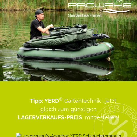
®
Tipp:
YERD
Gartentechnik
...jetzt
gleich zum günstigen
LAGERVERKAUFS-PREIS
mitbestellen!