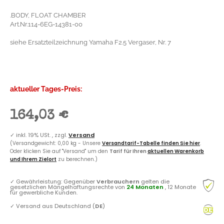
.BODY, FLOAT CHAMBER
Art.Nr.114-6EG-14381-00
siehe Ersatzteilzeichnung Yamaha F2.5 Vergaser, Nr. 7
aktueller Tages-Preis:
164,03 €
✓
inkl. 19% USt. , zzgl.
Versand
(Versandgewicht: 0,00 kg - Unsere
Versandtarif-Tabelle finden Sie hier
.
Oder klicken Sie auf "Versand" um den
Tarif für Ihren
aktuellen Warenkorb
und Ihrem Zielort
zu berechnen.)
✓
Gewährleistung: Gegenüber
Verbrauchern
gelten die
gesetzlichen Mängelhaftungsrechte von
24 Monaten
, 12 Monate
für gewerbliche Kunden.
✓
Versand aus Deutschland (
DE
)