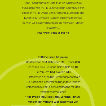
Lahr - Schwarzwald: Gute Marken-Qualität zum
günstigen Preis. YERD Lagerverkauf: Kaufen Sie jetzt
direkt im YERD Online Shop. Versand ausserhalb der
EU bitte auf Anfrage. Kunden ausserhalb der EU
können wir selbstverständlich die Mehrwert-Steuer
erstatten......
Tel.: +49 (0) 7821 58838 30
YERD Versand (shipping)
Deutschland
(DE)
, Österreich
(AT)
, France
(FR)
,
Nederland
(NL)
, Belgique België Belgien
(BE)
,
Lëtzebuerg
(LU)
, Sverige
(SE)
* Lieferzeiten gelten für Lieferungen innerhalb
Deutschlands, Lieferzeiten für andere Länder
entnehmen Sie bitte der Schaltfläche mit den
Versandinformationen
* Alle Preise inkl. MwSt. zzgl. Versand. Für EU-
Kunden mit Versand-Ziel ausserhalb von