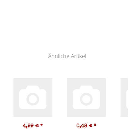
Ähnliche Artikel
4,99 €
*
0,48 €
*
2