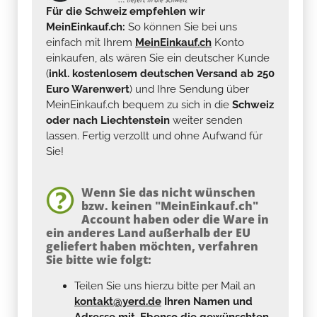
Für die Schweiz empfehlen wir
MeinEinkauf.ch:
So können Sie bei uns
einfach mit Ihrem
MeinEinkauf.ch
Konto
einkaufen, als wären Sie ein deutscher Kunde
(
inkl. kostenlosem deutschen Versand ab 250
Euro Warenwert
) und Ihre Sendung über
MeinEinkauf.ch bequem zu sich in die
Schweiz
oder nach Liechtenstein
weiter senden
lassen. Fertig verzollt und ohne Aufwand für
Sie!
Wenn Sie das nicht wünschen
bzw. keinen "MeinEinkauf.ch"
Account haben oder die Ware in
ein anderes Land außerhalb der EU
geliefert haben möchten, verfahren
Sie bitte wie folgt:
Teilen Sie uns hierzu bitte per Mail an
kontakt@yerd.de
Ihren Namen und
Adresse mit. Ebenso die gewünschten