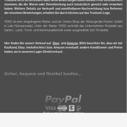
Trustami nicht sicherstellen, dass diese Bewertungen ausschließlich von Verbrauchern
stammen, die die Waren oder Dienstleistung auch tatsächlich genutzt oder erworben
haben. Weitere Details zur Herkunft und unmittelbaren Nachverfolung bzw. Referenz
der einzelnen Bewertungen, erhalten Sie durch klicken auf das Trustami-Logo.
YERD ist eine eingetragene Marke und ein Online-Shop der Motorgeräte Fischer GmbH
in Lahr/Schwarzwald. Unter der Marke YERD vertreibt das Unternehmen Produkte aus
Garten-, Land-, Forst- und Kommunaltechnik sowie ausgewählte D2C-Produkte.
Hier finden Sie unsern Verkauf auf
Ebay
und
Amazon
. Bitte beachten Sie, dass wir bei
Kaufland, Ebay (motofischtec) bzw. Amazon eventuell andere Konditionen und Preise
haben, als in unserem Lager-Direktverkauf.
Sicher, bequem und flexibel kaufen...