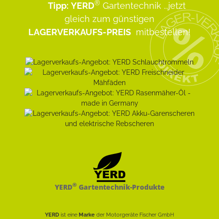
®
Tipp:
YERD
Gartentechnik
...jetzt
gleich zum günstigen
LAGERVERKAUFS-PREIS
mitbestellen!
®
YERD
Gartentechnik-Produkte
YERD
ist eine
Marke
der Motorgeräte Fischer GmbH