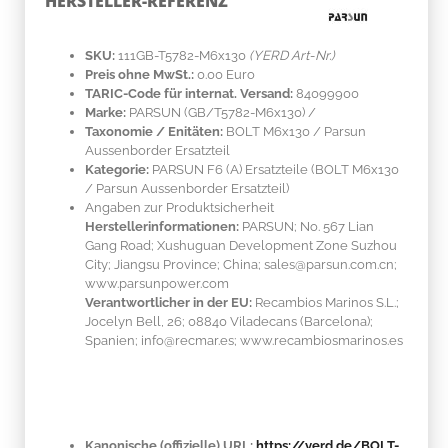
HERSTELLER-REFERENZ
SKU:
111GB-T5782-M6x130
(YERD Art-Nr.)
Preis ohne MwSt.:
0.00 Euro
TARIC-Code für internat. Versand:
84099900
Marke:
PARSUN
(GB/T5782-M6x130)
/
Taxonomie / Enitäten:
BOLT M6x130 / Parsun
Aussenborder Ersatzteil
Kategorie:
PARSUN F6 (A) Ersatzteile (BOLT M6x130
/ Parsun Aussenborder Ersatzteil)
Angaben zur Produktsicherheit
Herstellerinformationen:
PARSUN; No. 567 Lian
Gang Road; Xushuguan Development Zone Suzhou
City; Jiangsu Province; China; sales@parsun.com.cn;
www.parsunpower.com
Verantwortlicher in der EU:
Recambios Marinos S.L.;
Jocelyn Bell, 26; 08840 Viladecans (Barcelona);
Spanien; info@recmar.es; www.recambiosmarinos.es
Kanonische (offizielle) URL:
https://yerd.de/BOLT-