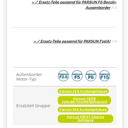
« / Ersatz-Teile passend für PARSUN F6 Benzin-
Aussenborder
/
∴
« / Ersatz-Teile passend für PARSUN F15(A)
/
∴
Produkteigenschaft
Wert
Außenborder
Motor-Typ:
Parsun F2,6 Kurbelgehäuse
Parsun F4/F5
Zylinder+Kurbelgehäuse2
Ersatzteil Gruppe:
Parsun F6A Kurbelgehäuse
Parsun F15(A) Oberes
Gehäuse