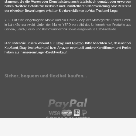
stammen, die die Waren oder Dienstleistung auch tatsächlich genutzt oder erworben
haben. Weitere Details zur Herkunft und unmittelbaren Nachverfolung bzw. Referenz
der einzelnen Bewertungen, erhalten Sie durch klicken auf das Trustami-Logo.
YERD ist eine eingetragene Marke und ein Online-Shop der Motorgeräte Fischer GmbH
in Lahr/Schwarzwald. Unter der Marke YERD vertreibt das Unternehmen Produkte aus
Garten-, Land-, Forst- und Kommunaltechnik sowie ausgewählte D2C-Produkte.
Hier finden Sie unsern Verkauf auf
Ebay
und
Amazon
. Bitte beachten Sie, dass wir bei
Kaufland, Ebay (motofischtec) bzw. Amazon eventuell andere Konditionen und Preise
haben, als in unserem Lager-Direktverkauf.
Sicher, bequem und flexibel kaufen...