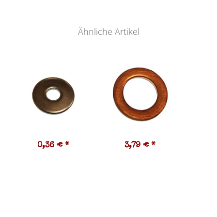
Ähnliche Artikel
0,36 €
*
3,79 €
*
2