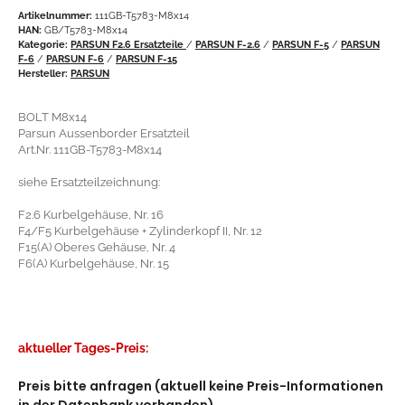
Artikelnummer:
111GB-T5783-M8x14
HAN:
GB/T5783-M8x14
Kategorie:
PARSUN F2.6 Ersatzteile
/
PARSUN F-2.6
/
PARSUN F-5
/
PARSUN
F-6
/
PARSUN F-6
/
PARSUN F-15
Hersteller:
PARSUN
BOLT M8x14
Parsun Aussenborder Ersatzteil
Art.Nr. 111GB-T5783-M8x14
siehe Ersatzteilzeichnung:
F2.6 Kurbelgehäuse, Nr. 16
F4/F5 Kurbelgehäuse + Zylinderkopf II, Nr. 12
F15(A) Oberes Gehäuse, Nr. 4
F6(A) Kurbelgehäuse, Nr. 15
aktueller Tages-Preis:
Preis bitte anfragen (aktuell keine Preis-Informationen
in der Datenbank vorhanden)