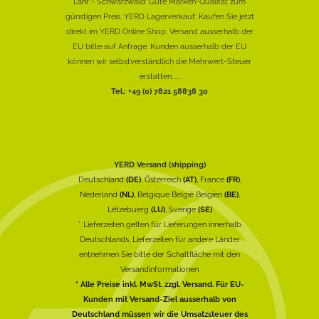
Lahr - Schwarzwald: Gute Marken-Qualität zum
günstigen Preis. YERD Lagerverkauf: Kaufen Sie jetzt
direkt im YERD Online Shop. Versand ausserhalb der
EU bitte auf Anfrage. Kunden ausserhalb der EU
können wir selbstverständlich die Mehrwert-Steuer
erstatten......
Tel.: +49 (0) 7821 58838 30
YERD Versand (shipping)
Deutschland
(DE)
, Österreich
(AT)
, France
(FR)
,
Nederland
(NL)
, Belgique België Belgien
(BE)
,
Lëtzebuerg
(LU)
, Sverige
(SE)
* Lieferzeiten gelten für Lieferungen innerhalb
Deutschlands, Lieferzeiten für andere Länder
entnehmen Sie bitte der Schaltfläche mit den
Versandinformationen
* Alle Preise inkl. MwSt. zzgl. Versand. Für EU-
Kunden mit Versand-Ziel ausserhalb von
Deutschland müssen wir die Umsatzsteuer des