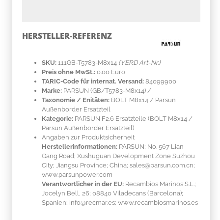
HERSTELLER-REFERENZ
SKU:
111GB-T5783-M8x14
(YERD Art-Nr.)
Preis ohne MwSt.:
0.00 Euro
TARIC-Code für internat. Versand:
84099900
Marke:
PARSUN
(GB/T5783-M8x14)
/
Taxonomie / Enitäten:
BOLT M8x14 / Parsun
Außenborder Ersatzteil
Kategorie:
PARSUN F2.6 Ersatzteile (BOLT M8x14 /
Parsun Außenborder Ersatzteil)
Angaben zur Produktsicherheit
Herstellerinformationen:
PARSUN; No. 567 Lian
Gang Road; Xushuguan Development Zone Suzhou
City; Jiangsu Province; China; sales@parsun.com.cn;
www.parsunpower.com
Verantwortlicher in der EU:
Recambios Marinos S.L.;
Jocelyn Bell, 26; 08840 Viladecans (Barcelona);
Spanien; info@recmar.es; www.recambiosmarinos.es