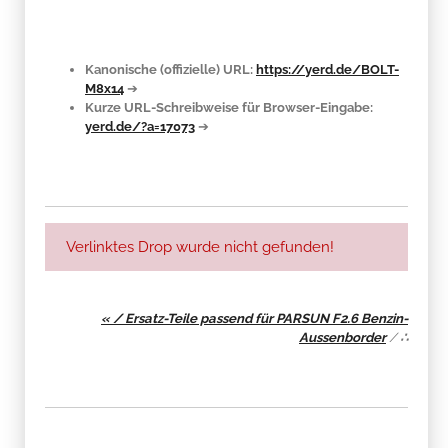
Kanonische (offizielle) URL:
https://yerd.de/BOLT-
M8x14
➔
Kurze URL-Schreibweise für Browser-Eingabe:
yerd.de/?a=17073
➔
Verlinktes Drop wurde nicht gefunden!
« / Ersatz-Teile passend für PARSUN F2.6 Benzin-
Aussenborder
/
∴