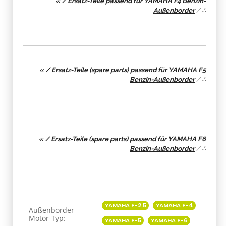
« / Ersatz-Teile passend für YAMAHA F4 Benzin-
Außenborder
/
∴
« / Ersatz-Teile (spare parts) passend für YAMAHA F5
Benzin-Außenborder
/
∴
« / Ersatz-Teile (spare parts) passend für YAMAHA F6
Benzin-Außenborder
/
∴
Produkteigenschaft
Wert
YAMAHA F-2.5
YAMAHA F-4
Außenborder
Motor-Typ:
YAMAHA F-5
YAMAHA F-6