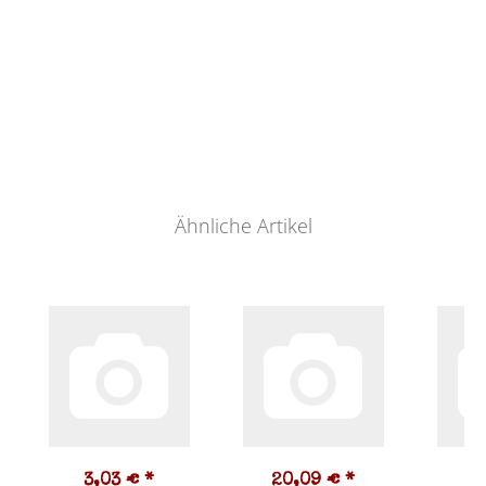
Ähnliche Artikel
3,03 €
*
20,09 €
*
4