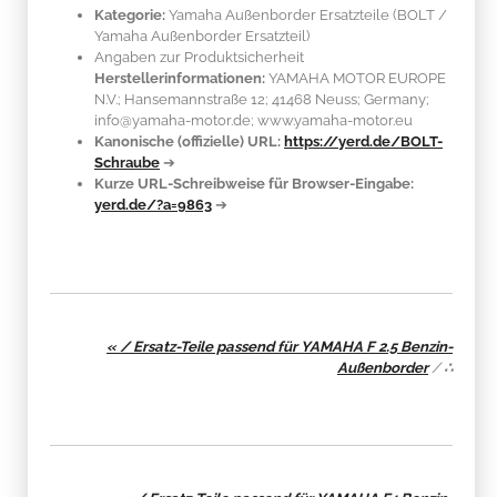
Kategorie:
Yamaha Außenborder Ersatzteile (BOLT /
Yamaha Außenborder Ersatzteil)
Angaben zur Produktsicherheit
Herstellerinformationen:
YAMAHA MOTOR EUROPE
N.V.; Hansemannstraße 12; 41468 Neuss; Germany;
info@yamaha-motor.de; www.yamaha-motor.eu
Kanonische (offizielle) URL:
https://yerd.de/BOLT-
Schraube
➔
Kurze URL-Schreibweise für Browser-Eingabe:
yerd.de/?a=9863
➔
« / Ersatz-Teile passend für YAMAHA F 2.5 Benzin-
Außenborder
/
∴