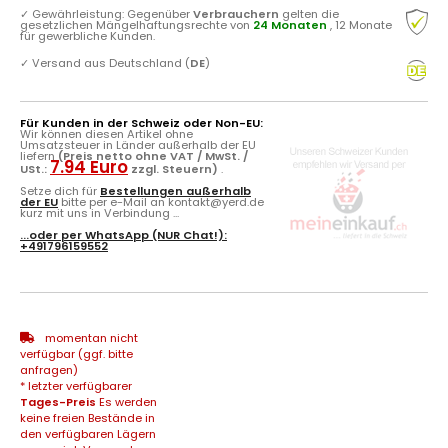
✓
Gewährleistung: Gegenüber
Verbrauchern
gelten die
gesetzlichen Mängelhaftungsrechte von
24 Monaten
, 12 Monate
für gewerbliche Kunden.
✓
Versand aus Deutschland (
DE
)
Für Kunden in der Schweiz oder Non-EU:
Wir können diesen Artikel ohne
Umsatzsteuer in Länder außerhalb der EU
liefern
(Preis netto ohne VAT / MwSt. /
7.94 Euro
USt.:
zzgl. Steuern)
.
Setze dich für
Bestellungen außerhalb
der EU
bitte per e-Mail an kontakt@yerd.de
kurz mit uns in Verbindung ...
...oder per
WhatsApp
(NUR Chat!):
+491796159552
momentan nicht
verfügbar (ggf. bitte
anfragen)
* letzter verfügbarer
Tages-Preis
Es werden
keine freien Bestände in
den verfügbaren Lägern