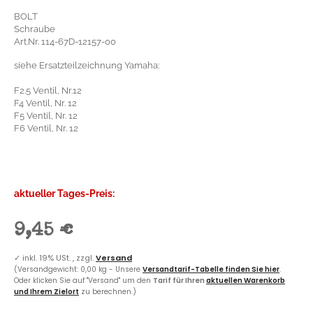
BOLT
Schraube
Art.Nr. 114-67D-12157-00
siehe Ersatzteilzeichnung Yamaha:
F2.5 Ventil, Nr.12
F4 Ventil, Nr. 12
F5 Ventil, Nr. 12
F6 Ventil, Nr. 12
aktueller Tages-Preis:
9,45 €
✓
inkl. 19% USt. , zzgl.
Versand
(Versandgewicht: 0,00 kg - Unsere
Versandtarif-Tabelle finden Sie hier
.
Oder klicken Sie auf "Versand" um den
Tarif für Ihren
aktuellen Warenkorb
und Ihrem Zielort
zu berechnen.)