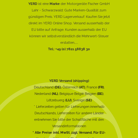
YERD
ist eine
Marke
der Motorgeräte Fischer GmbH
Lahr - Schwarzwald: Gute Marken-Qualität zum
günstigen Preis. YERD Lagerverkauf: Kaufen Sie jetzt
direkt im YERD Online Shop. Versand ausserhalb der
EU bitte auf Anfrage. Kunden ausserhalb der EU
können wir selbstverständlich die Mehrwert-Steuer
erstatten......
Tel.: +49 (0) 7821 58838 30
YERD Versand (shipping)
Deutschland
(DE)
, Österreich
(AT)
, France
(FR)
,
Nederland
(NL)
, Belgique België Belgien
(BE)
,
Lëtzebuerg
(LU)
, Sverige
(SE)
* Lieferzeiten gelten für Lieferungen innerhalb
Deutschlands, Lieferzeiten für andere Länder
entnehmen Sie bitte der Schaltfläche mit den
Versandinformationen
* Alle Preise inkl. MwSt. zzgl. Versand. Für EU-