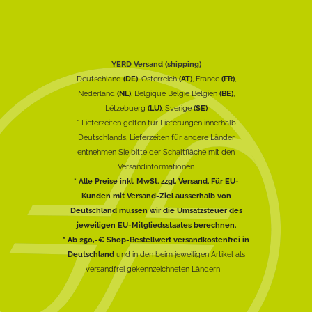
YERD Versand (shipping)
Deutschland
(DE)
, Österreich
(AT)
, France
(FR)
,
Nederland
(NL)
, Belgique België Belgien
(BE)
,
Lëtzebuerg
(LU)
, Sverige
(SE)
* Lieferzeiten gelten für Lieferungen innerhalb
Deutschlands, Lieferzeiten für andere Länder
entnehmen Sie bitte der Schaltfläche mit den
Versandinformationen
* Alle Preise inkl. MwSt. zzgl. Versand. Für EU-
Kunden mit Versand-Ziel ausserhalb von
Deutschland müssen wir die Umsatzsteuer des
jeweiligen EU-Mitgliedsstaates berechnen.
* Ab 250,-€ Shop-Bestellwert versandkostenfrei in
Deutschland
und in den beim jeweiligen Artikel als
versandfrei gekennzeichneten Ländern!