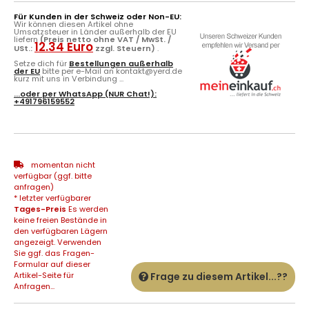
Für Kunden in der Schweiz oder Non-EU:
Wir können diesen Artikel ohne
Umsatzsteuer in Länder außerhalb der EU
liefern
(Preis netto ohne VAT / MwSt. /
12.34 Euro
USt.:
zzgl. Steuern)
.
Setze dich für
Bestellungen außerhalb
der EU
bitte per e-Mail an kontakt@yerd.de
kurz mit uns in Verbindung ...
...oder per
WhatsApp
(NUR Chat!):
+491796159552
momentan nicht
verfügbar (ggf. bitte
anfragen)
* letzter verfügbarer
Tages-Preis
Es werden
keine freien Bestände in
den verfügbaren Lägern
angezeigt. Verwenden
Sie ggf. das Fragen-
Formular auf dieser
Artikel-Seite für
Frage zu diesem Artikel...??
Anfragen...