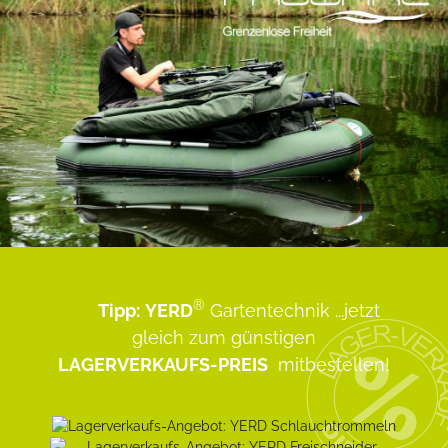
®
Tipp:
YERD
Gartentechnik
...jetzt
gleich zum günstigen
LAGERVERKAUFS-PREIS
mitbestellen!