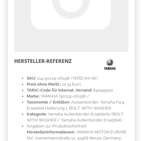
HERSTELLER-REFERENZ
SKU:
114-90119-06198
(YERD Art-Nr.)
Preis ohne MwSt.:
12.34 Euro
TARIC-Code für internat. Versand:
84099900
Marke:
YAMAHA
(90119-06198)
/
Taxonomie / Enitäten:
Aussenborder, Yamaha F9.9,
Ersatzteil Halterung 1, BOLT, WITH WASHER
Kategorie:
Yamaha Außenborder Ersatzteile (BOLT,
WITH WASHER / Yamaha Außenborder Ersatzteil)
Angaben zur Produktsicherheit
Herstellerinformationen:
YAMAHA MOTOR EUROPE
N.V.; Hansemannstraße 12; 41468 Neuss; Germany;