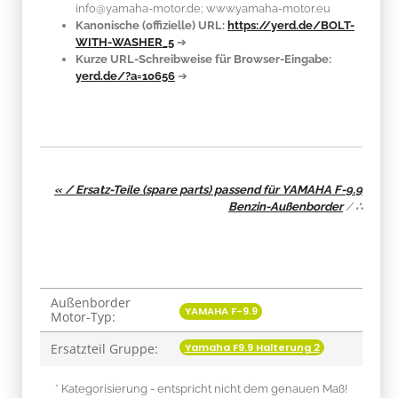
info@yamaha-motor.de; www.yamaha-motor.eu
Kanonische (offizielle) URL:
https://yerd.de/BOLT-
WITH-WASHER_5
➔
Kurze URL-Schreibweise für Browser-Eingabe:
yerd.de/?a=10656
➔
« / Ersatz-Teile (spare parts) passend für YAMAHA F-9.9
Benzin-Außenborder
/
∴
Außenborder
Produkteigenschaft
Wert
YAMAHA F-9.9
Motor-Typ:
Yamaha F9.9 Halterung 2
Ersatzteil Gruppe:
* Kategorisierung - entspricht nicht dem genauen Maß!