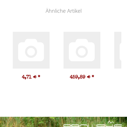
Ähnliche Artikel
4,71 €
*
459,89 €
*
3