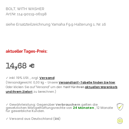
BOLT, WITH WASHER
Art.Nr. 114-90119-06198
siehe Ersatzteilzeichnung Yamaha F9.9 Halterung 1, Nr. 16
aktueller Tages-Preis:
14,68 €
✓
inkl. 19% USt. , zzgl.
Versand
(Versandgewicht: 0,00 kg - Unsere
Versandtarif-Tabelle finden Sie hier
.
Oder klicken Sie auf "Versand" um den
Tarif für Ihren
aktuellen Warenkorb
und Ihrem Zielort
zu berechnen.)
✓
Gewährleistung: Gegenüber
Verbrauchern
gelten die
gesetzlichen Mängelhaftungsrechte von
24 Monaten
, 12 Monate
für gewerbliche Kunden.
✓
Versand aus Deutschland (
DE
)