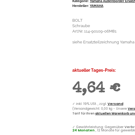
Kategorie:
Yamaha Außenborder Ersatzt
Hersteller:
YAMAHA
BOLT
Schraube
Art.Nr. 114-90109-06M81
siehe Ersatzteilzeichnung Yamaha F
aktueller Tages-Preis:
4,64 €
✓
inkl. 19% USt. , zzgl.
Versand
(Versandgewicht: 0,00 kg - Unsere
Vers
Tarif für Ihren
aktuellen Warenkorb und
✓
Gewährleistung: Gegenüber
Verb
24 Monaten
, 12 Monate für gewerb