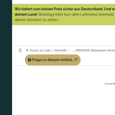
YAMAHA und PARSUN Außenborder
Wir liefern zum besten Preis sicher aus Deutschland. Und wi
(Abverkauf)!
deinem Land:
Bestätige bitte kurz dein Lieferland innerhal
deinen Standort zu sehen...
GARANTIE UND SERVICE:
Du erhältst über
diese Seite weiterhin Support für PROWAKE
Artikel!
Fragen?
Ruf uns für Fragen zu PROWAKE
Artikeln einfach an!
Zurück zur Liste
Startseite
__PROWAKE Wassersport Abver
Frage zu diesem Artikel...??
Aussenbor