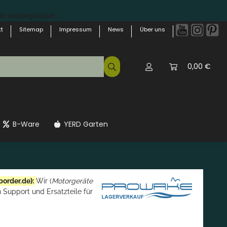
 weitergeleitet...
t
Sitemap
Impressum
News
Über uns
0,00 €
B-Ware
YERD Garten
border.de
):
Wir (
Motorgeräte
 Support und Ersatzteile für