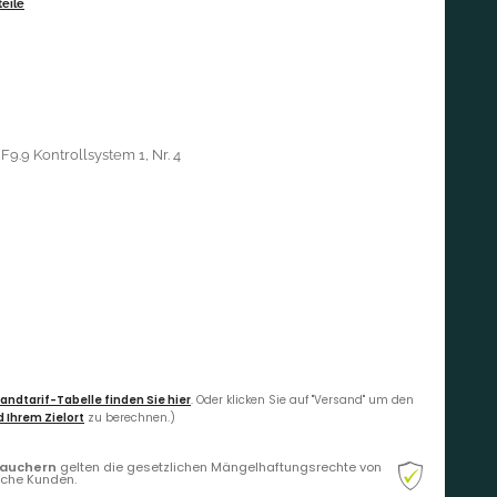
eile
9.9 Kontrollsystem 1, Nr. 4
andtarif-Tabelle finden Sie hier
. Oder klicken Sie auf "Versand" um den
 Ihrem Zielort
zu berechnen.)
rauchern
gelten die gesetzlichen Mängelhaftungsrechte von
liche Kunden.