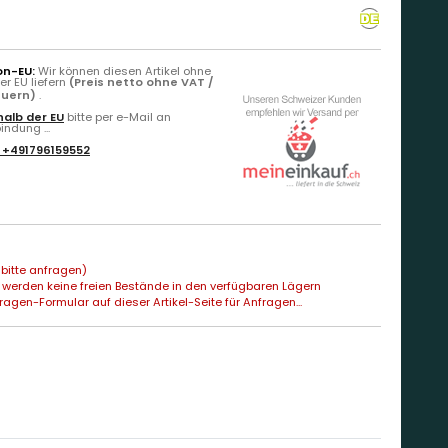
on-EU:
Wir können diesen Artikel ohne
r EU liefern
(Preis netto ohne VAT /
euern)
.
alb der EU
bitte per e-Mail an
ndung ...
:
+491796159552
bitte anfragen)
 werden keine freien Bestände in den verfügbaren Lägern
agen-Formular auf dieser Artikel-Seite für Anfragen...