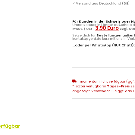
✓
Versand aus Deutschland (
DE
)
Für Kunden in der Schweiz oder N
Umsatzsteuer in Länder außerhalb de
3.90 Euro
MwSt. / USt.:
zzgl. St
Setze dich für
Bestellungen außerh
kontakt@yerd.de kurz mit uns in Verbi
...oder per
WhatsApp
(NUR Chat!)
momentan nicht verfügbar (ggf. 
* letzter verfügbarer
Tages-Preis
Es
angezeigt. Verwenden Sie ggf. das Fr
erfügbar