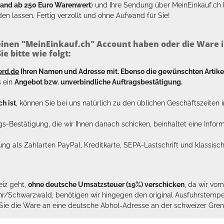
sand ab 250 Euro Warenwert
) und Ihre Sendung über MeinEinkauf.c
en lassen. Fertig verzollt und ohne Aufwand für Sie!
inen "MeinEinkauf.ch" Account haben oder die Ware i
e bitte wie folgt:
erd.de
Ihren Namen und Adresse mit. Ebenso die gewünschten Arti
s ein
Angebot bzw. unverbindliche Auftragsbestätigung.
h ist
, können Sie bei uns natürlich zu den üblichen Geschäftszeite
ags-Bestätigung, die wir Ihnen danach schicken, beinhaltet eine Info
lung als Zahlarten PayPal, Kreditkarte, SEPA-Lastschrift und klassi
eiz geht,
ohne deutsche Umsatzsteuer (19%) verschicken
, da wir vo
hr/Schwarzwald, benötigen wir hingegen den original Ausfuhrstempel 
n Sie die Ware an eine deutsche Abhol-Adresse an der schweizer Gren