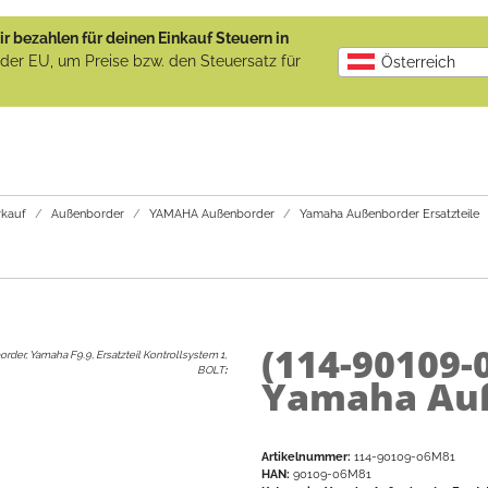
r bezahlen für deinen Einkauf Steuern in
b der EU, um Preise bzw. den Steuersatz für
Österreich
kauf
Außenborder
YAMAHA Außenborder
Yamaha Außenborder Ersatzteile
(114-90109
der, Yamaha F9.9, Ersatzteil Kontrollsystem 1,
BOLT
:
Yamaha Auß
Artikelnummer:
114-90109-06M81
HAN:
90109-06M81