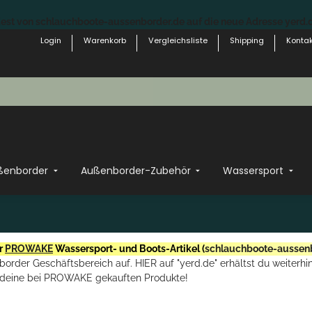
st von schlauchboote-aussenborder.de auf die neue Adresse yerd.de
Login
Warenkorb
Vergleichsliste
Shipping
Kontak
ßenborder
Außenborder-Zubehör
Wassersport
r
PROWAKE
Wassersport- und Boots-Artikel (
schlauchboote-aussen
rder Geschäftsbereich auf. HIER auf "yerd.de" erhältst du weiterhin
deine bei PROWAKE gekauften Produkte!