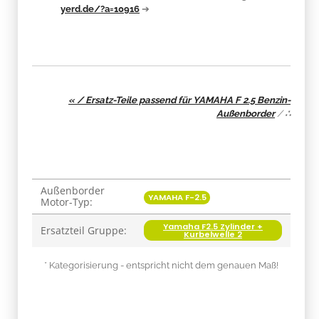
yerd.de/?a=10916
➔
« / Ersatz-Teile passend für YAMAHA F 2.5 Benzin-
Außenborder
/
∴
Außenborder
Produkteigenschaft
Wert
YAMAHA F-2.5
Motor-Typ:
Yamaha F2.5 Zylinder +
Ersatzteil Gruppe:
Kurbelwelle 2
* Kategorisierung - entspricht nicht dem genauen Maß!