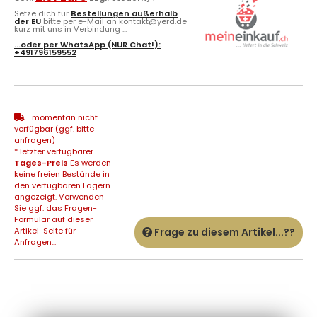
Setze dich für
Bestellungen außerhalb
der EU
bitte per e-Mail an kontakt@yerd.de
kurz mit uns in Verbindung ...
...oder per
WhatsApp
(NUR Chat!):
+491796159552
momentan nicht
verfügbar (ggf. bitte
anfragen)
* letzter verfügbarer
Tages-Preis
Es werden
keine freien Bestände in
den verfügbaren Lägern
angezeigt. Verwenden
Sie ggf. das Fragen-
Formular auf dieser
Artikel-Seite für
Frage zu diesem Artikel...??
Anfragen...