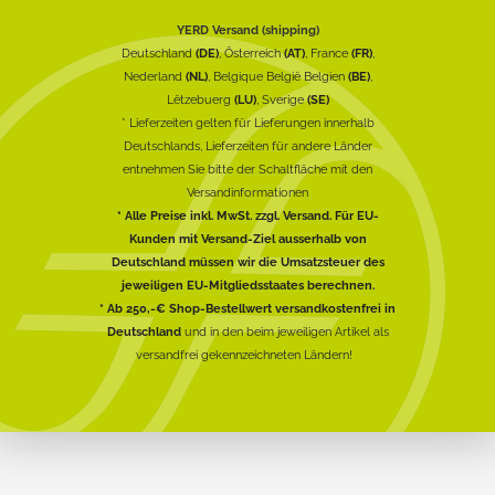
YERD Versand (shipping)
Deutschland
(DE)
, Österreich
(AT)
, France
(FR)
,
Nederland
(NL)
, Belgique België Belgien
(BE)
,
Lëtzebuerg
(LU)
, Sverige
(SE)
* Lieferzeiten gelten für Lieferungen innerhalb
Deutschlands, Lieferzeiten für andere Länder
entnehmen Sie bitte der Schaltfläche mit den
Versandinformationen
* Alle Preise inkl. MwSt. zzgl. Versand. Für EU-
Kunden mit Versand-Ziel ausserhalb von
Deutschland müssen wir die Umsatzsteuer des
jeweiligen EU-Mitgliedsstaates berechnen.
* Ab 250,-€ Shop-Bestellwert versandkostenfrei in
Deutschland
und in den beim jeweiligen Artikel als
versandfrei gekennzeichneten Ländern!