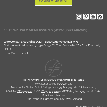
Vertrag widerrufen
SEITEN-ZUSAMMENFASSUNG (
MPN:
97013-06045
)
Lagerverkauf Ersatzteile: BOLT - YERD Lagerverkauf, 2,75 €
Direktverkauf (Art.Nr.114-97013-06045) BOLT (Außenborder, YAMAHA, Ersatzteil,
BOLT).
https://yerd.de/BOLT_18
Fischer Online-Shops Lahr/Schwarzwald 2008 -
2026
www.fischer-lahr.de
|
www.yerd.de
Motorgeräte Fischer GmbH; Weingartenstr. 79; D-77933 Lahr / Schwarzwald;
USt-IdNr.:
DE142358766
; LUCID:
DE4597642301795
; WEEE-Reg.-Nr.:
56993344
, ® Marke
DPMA 302016230744
* Alle Preise inkl. gesetzlicher USt., zzgl.
Versand
Powered by
JTL Shop