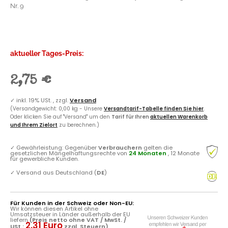
Nr. 9
aktueller Tages-Preis:
2,75 €
✓
inkl. 19% USt. , zzgl.
Versand
(Versandgewicht: 0,00 kg - Unsere
Versandtarif-Tabelle finden Sie hier
.
Oder klicken Sie auf "Versand" um den
Tarif für Ihren
aktuellen Warenkorb
und Ihrem Zielort
zu berechnen.)
✓
Gewährleistung: Gegenüber
Verbrauchern
gelten die
gesetzlichen Mängelhaftungsrechte von
24 Monaten
, 12 Monate
für gewerbliche Kunden.
✓
Versand aus Deutschland (
DE
)
Für Kunden in der Schweiz oder Non-EU:
Wir können diesen Artikel ohne
Umsatzsteuer in Länder außerhalb der EU
liefern
(Preis netto ohne VAT / MwSt. /
2.31 Euro
USt.:
zzgl. Steuern)
.