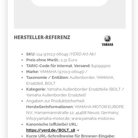
HERSTELLER-REFERENZ
SKU:
114-97013-06045
(YERD Art-Nr.)
Preis ohne MwSt.:
2.31 Euro
TARIC-Code für internat. Versand:
84099900
Marke:
YAMAHA
(97013-06045)
/
Taxonomie / Enitäten:
Außenborder, YAMAHA,
Ersatzteil, BOLT
Kategorie:
Yamaha Außenborder Ersatzteile (BOLT /
Yamaha Außenborder Ersatzteil)
Angaben zur Produktsicherheit
Herstellerinformationen:
YAMAHA MOTOR EUROPE
N.V.; Hansemannstraße 12; 41468 Neuss; Germany;
info@yamaha-motor.de; www.yamaha-motor.eu
Kanonische (offizielle) URL:
https://yerd.de/BOLT_18
➔
Kurze URL-Schreibweise für Browser-Eingabe: