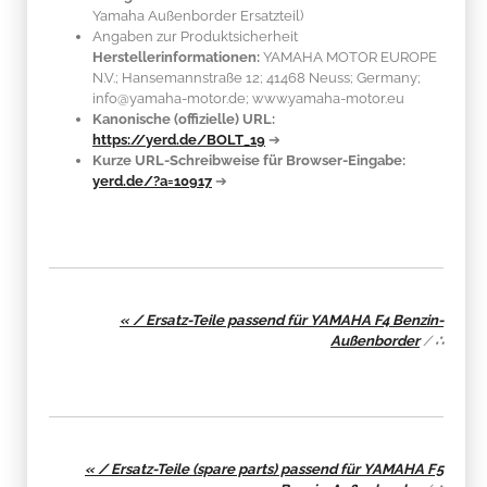
Yamaha Außenborder Ersatzteil)
Angaben zur Produktsicherheit
Herstellerinformationen:
YAMAHA MOTOR EUROPE
N.V.; Hansemannstraße 12; 41468 Neuss; Germany;
info@yamaha-motor.de; www.yamaha-motor.eu
Kanonische (offizielle) URL:
https://yerd.de/BOLT_19
➔
Kurze URL-Schreibweise für Browser-Eingabe:
yerd.de/?a=10917
➔
« / Ersatz-Teile passend für YAMAHA F4 Benzin-
Außenborder
/
∴
« / Ersatz-Teile (spare parts) passend für YAMAHA F5