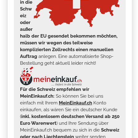
in die
Schw
eiz
oder
außer
halb der EU gesendet bekommen möchten,
müssen wir wegen des teilweise
komplizierten Zollrechts einen manuellen
Auftrag
anlegen. Eine automatisierte Shop-
Bestellung geht aktuell leider nicht!
Für die Schweiz empfehlen wir
MeinEinkauf.ch:
So können Sie bei uns
einfach mit Ihrem
MeinEinkauf.ch
Konto
einkaufen, als wären Sie ein deutscher Kunde
(
inkl. kostenlosem deutschen Versand ab 250
Euro Warenwert
) und Ihre Sendung über
MeinEinkauf.ch bequem zu sich in die
Schweiz
oder nach Liechtenstein
weiter senden