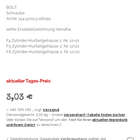
BOLT
Schraube
Art.Nr. 114-97013-06050
siehe Ersatzteilzeichnung Yamaha:
F4 Zylinder+Kurbelgehäuse 2, Nr. 12+21
F5 Zylinder+Kurbelgehäuse 2, Nr. 12+21
F6 Zylinder+Kurbelgehäuse 2, Nr. 12+21
aktueller Tages-Preis:
3,03 €
✓
inkl. 19% USt. , zzgl.
Versand
(Versandgewicht: 0,00 kg - Unsere
Versandtarif-Tabelle finden Sie hier
.
Oder klicken Sie auf "Versand" um den
Tarif für Ihren
aktuellen Warenkorb
und Ihrem Zielort
zu berechnen.)
✓
Gewährleistung: Gegenüber
Verbrauchern
gelten die