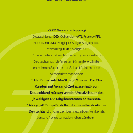
YERD Versand (shipping)
Deutschland
(DE)
, Österreich
(AT)
, France
(FR)
,
Nederland
(NL)
, Belgique België Belgien
(BE)
,
Lëtzebuerg
(LU)
, Sverige
(SE)
* Lieferzeiten gelten für Lieferungen innerhalb
Deutschlands, Lieferzeiten für andere Länder
entnehmen Sie bitte der Schaltfläche mit den
Versandinformationen
* Alle Preise inkl. MwSt. zzgl. Versand. Für EU-
Kunden mit Versand-Ziel ausserhalb von
Deutschland müssen wir die Umsatzsteuer des
jeweiligen EU-Mitgliedsstaates berechnen.
* Ab 250,-€ Shop-Bestellwert versandkostenfrei in
Deutschland
und in den beim jeweiligen Artikel als
versandfrei gekennzeichneten Ländern!