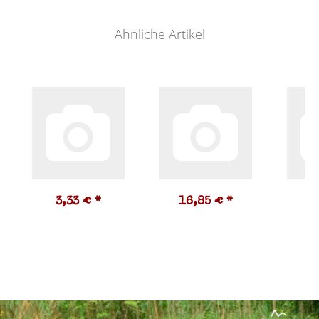
Ähnliche Artikel
3,33 €
*
16,85 €
*
6