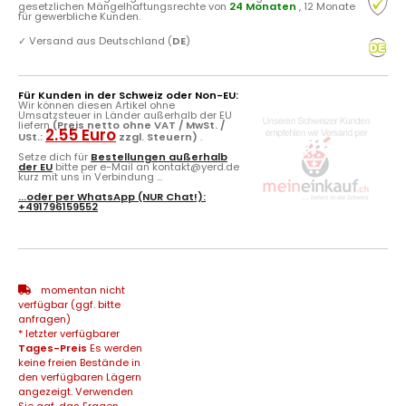
gesetzlichen Mängelhaftungsrechte von
24 Monaten
, 12 Monate
für gewerbliche Kunden.
✓
Versand aus Deutschland (
DE
)
Für Kunden in der Schweiz oder Non-EU:
Wir können diesen Artikel ohne
Umsatzsteuer in Länder außerhalb der EU
liefern
(Preis netto ohne VAT / MwSt. /
2.55 Euro
USt.:
zzgl. Steuern)
.
Setze dich für
Bestellungen außerhalb
der EU
bitte per e-Mail an kontakt@yerd.de
kurz mit uns in Verbindung ...
...oder per
WhatsApp
(NUR Chat!):
+491796159552
momentan nicht
verfügbar (ggf. bitte
anfragen)
* letzter verfügbarer
Tages-Preis
Es werden
keine freien Bestände in
den verfügbaren Lägern
angezeigt. Verwenden
Sie ggf. das Fragen-