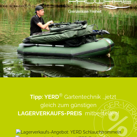
®
Tipp:
YERD
Gartentechnik
...jetzt
gleich zum günstigen
LAGERVERKAUFS-PREIS
mitbestellen!