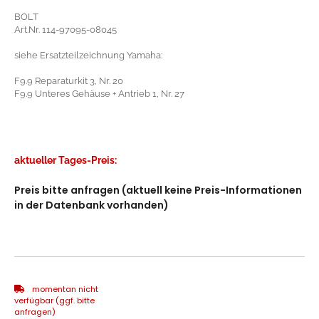
BOLT
Art.Nr. 114-97095-08045
siehe Ersatzteilzeichnung Yamaha:
F9.9 Reparaturkit 3, Nr. 20
F9.9 Unteres Gehäuse + Antrieb 1, Nr. 27
aktueller Tages-Preis:
Preis bitte anfragen (aktuell keine Preis-Informationen
in der Datenbank vorhanden)
momentan nicht
verfügbar (ggf. bitte
anfragen)