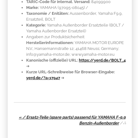
TARIC-Code für internat. Versand:
84099900
Marke:
YAMAHA
(97095-08045)
/
Taxonomie / Enitäten:
Aussenborder, Yamaha F9.9,
Ersatzteil, BOLT
Kategorie:
Yamaha Außenborder Ersatzteile (BOLT /
Yamaha Außenborder Ersatzteil)
Angaben zur Produktsicherheit
Herstellerinformationen:
YAMAHA MOTOR EUROPE
N.V.; Hansemannstraße 12; 41468 Neuss; Germany;
info@yamaha-motor.de; www.yamaha-motor.eu
Kanonische (offizielle) URL:
https://yerd.de/BOLT_4
➔
Kurze URL-Schreibweise für Browser-Eingabe:
yerd.de/?a=17947
➔
« / Ersatz-Teile (spare parts) passend für YAMAHA F-9.9
Benzin-Außenborder
/
∴