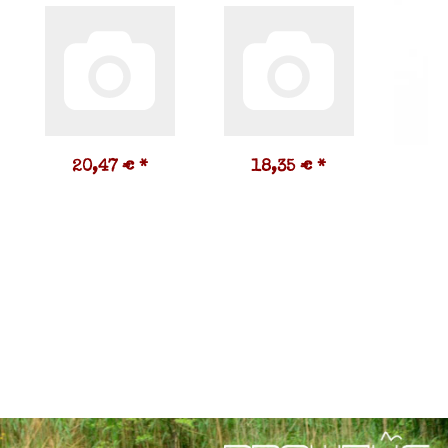
20,47 €
*
18,35 €
*
3