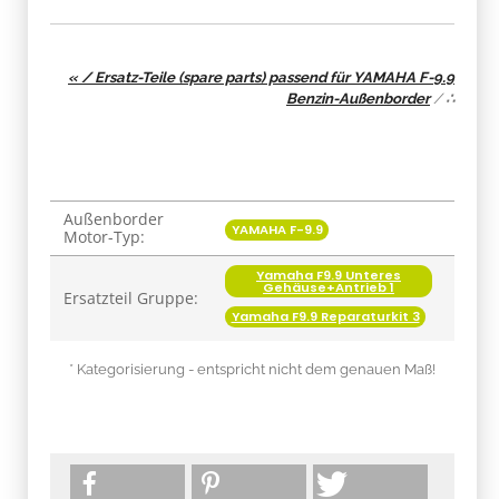
« / Ersatz-Teile (spare parts) passend für YAMAHA F-9.9
Benzin-Außenborder
/
∴
Außenborder
Produkteigenschaft
Wert
YAMAHA F-9.9
Motor-Typ:
Yamaha F9.9 Unteres
Gehäuse+Antrieb 1
Ersatzteil Gruppe:
Yamaha F9.9 Reparaturkit 3
* Kategorisierung - entspricht nicht dem genauen Maß!