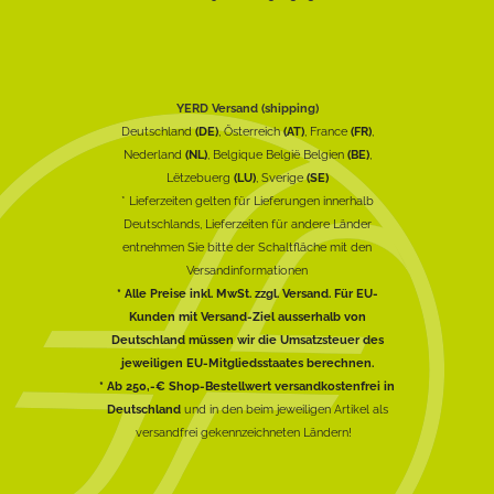
YERD Versand (shipping)
Deutschland
(DE)
, Österreich
(AT)
, France
(FR)
,
Nederland
(NL)
, Belgique België Belgien
(BE)
,
Lëtzebuerg
(LU)
, Sverige
(SE)
* Lieferzeiten gelten für Lieferungen innerhalb
Deutschlands, Lieferzeiten für andere Länder
entnehmen Sie bitte der Schaltfläche mit den
Versandinformationen
* Alle Preise inkl. MwSt. zzgl. Versand. Für EU-
Kunden mit Versand-Ziel ausserhalb von
Deutschland müssen wir die Umsatzsteuer des
jeweiligen EU-Mitgliedsstaates berechnen.
* Ab 250,-€ Shop-Bestellwert versandkostenfrei in
Deutschland
und in den beim jeweiligen Artikel als
versandfrei gekennzeichneten Ländern!