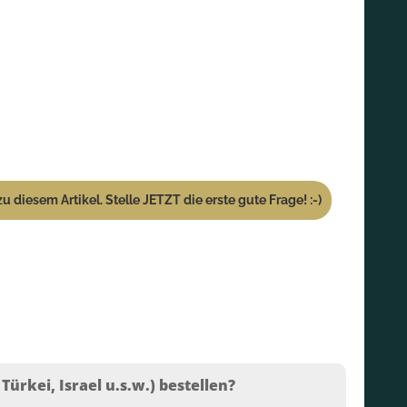
u diesem Artikel. Stelle JETZT die erste gute Frage! :-)
ürkei, Israel u.s.w.) bestellen?