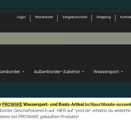
st von schlauchboote-aussenborder.de auf die neue Adresse yerd.de
Login
Warenkorb
Vergleichsliste
Shipping
Kontak
ßenborder
Außenborder-Zubehör
Wassersport
r
PROWAKE
Wassersport- und Boots-Artikel (
schlauchboote-aussen
rder Geschäftsbereich auf. HIER auf "yerd.de" erhältst du weiterhin
deine bei PROWAKE gekauften Produkte!