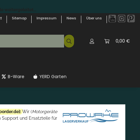
 weitergeleitet...
t
Sitemap
Impressum
News
Über uns
0,00 €
B-Ware
YERD Garten
border.de
):
Wir (
Motorgeräte
 Support und Ersatzteile für