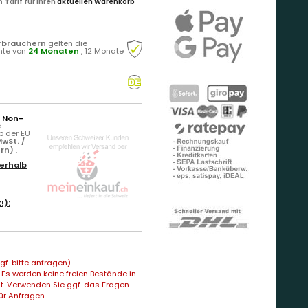
en
Tarif für Ihren
aktuellen Warenkorb
rbrauchern
gelten die
hte von
24 Monaten
, 12 Monate
r Non-
e
b der EU
wSt. /
ern)
.
erhalb
!):
f. bitte anfragen)
Es werden keine freien Bestände in
t. Verwenden Sie ggf. das Fragen-
ür Anfragen...