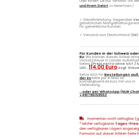
Oder klicken Sie auf "Versand" um d
und Ihrem Zielort
zu berechnen.)
✓
Gewährleistung: Gegenüber
Ve
gesetzlichen Mängelhaftungsrec
für gewerbliche Kunden.
✓
Versand aus Deutschland (
DE
)
Für Kunden in der Schweiz ode
EU:
Wir können diesen Artikel ohn
Umsatzsteuer in Länder außerhal
liefern
(Preis netto ohne VAT / M
114.00 Euro
USt.:
zzgl. Steu
Setze dich für
Bestellungen auß
der EU
bitte per e-Mail an
kontakt@yerd.de kurz mit uns in
Verbindung ...
...oder per
WhatsApp
(NUR Chat
+491796159552
momentan nicht verfügbar (gg
* letzter verfügbarer
Tages-Preis
den verfügbaren Lägern angezeig
Formular auf dieser Artikel-Seite f