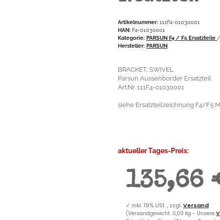
Artikelnummer:
111F4-01030001
HAN:
F4-01030001
Kategorie:
PARSUN F4 / F5 Ersatzteile
Hersteller:
PARSUN
BRACKET, SWIVEL
Parsun Aussenborder Ersatzteil
Art.Nr. 111F4-01030001
siehe Ersatzteilzeichnung F4/F5 M
aktueller Tages-Preis:
135,66 
✓
inkl. 19% USt. , zzgl.
Versand
(Versandgewicht: 0,00 kg - Unsere
V