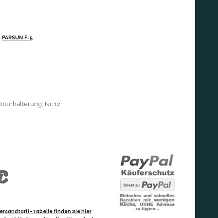
/
PARSUN F-5
otorhalterung, Nr. 12
€
ersandtarif-Tabelle finden Sie hier
.