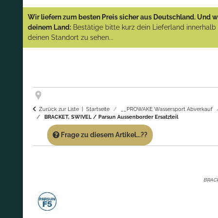
YAMAHA und PARSUN Außenborder
Wir liefern zum besten Preis sicher aus Deutschland. Und wi
(Abverkauf)!
deinem Land:
Bestätige bitte kurz dein Lieferland innerhal
deinen Standort zu sehen...
GARANTIE UND SERVICE:
Du erhältst über
diese Seite weiterhin Support für PROWAKE
Artikel!
Fragen?
Ruf uns für Fragen zu PROWAKE
Artikeln einfach an!
Zurück zur Liste
Startseite
__PROWAKE Wassersport Abverkauf
BRACKET, SWIVEL / Parsun Aussenborder Ersatzteil
Frage zu diesem Artikel...??
BRACKE