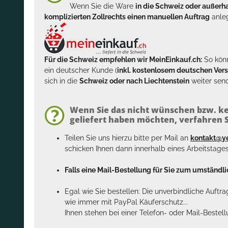
Wenn Sie die Ware
in die Schweiz oder außer
komplizierten Zollrechts einen manuellen Auftrag
anleg
Für die Schweiz empfehlen wir MeinEinkauf.ch:
So könn
ein deutscher Kunde (
inkl. kostenlosem deutschen Ver
sich in die
Schweiz oder nach Liechtenstein
weiter send
Wenn Sie das nicht wünschen bzw. ke
geliefert haben möchten, verfahren Si
Teilen Sie uns hierzu bitte per Mail an
kontakt@y
schicken Ihnen dann innerhalb eines Arbeitstage
Falls eine Mail-Bestellung für Sie zum umständlic
Egal wie Sie bestellen: Die unverbindliche Auftr
wie immer mit PayPal Käuferschutz...
Ihnen stehen bei einer Telefon- oder Mail-Bestel