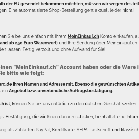
halb der EU gesendet bekommen möchten, müssen wir wegen des tei
en. Eine automatisierte Shop-Bestellung geht aktuell leider nicht!
en Sie bei uns einfach mit Ihrem
MeinEinkauf.ch
Konto einkaufen, al
sand ab 250 Euro Warenwert
) und Ihre Sendung über MeinEinkauf.c
en lassen. Fertig verzollt und ohne Aufwand für Sie!
inen "MeinEinkauf.ch" Account haben oder die Ware i
e bitte wie folgt:
erd.de
Ihren Namen und Adresse mit. Ebenso die gewünschten Arti
s ein
Angebot bzw. unverbindliche Auftragsbestätigung.
h ist
, können Sie bei uns natürlich zu den üblichen Geschäftszeite
ags-Bestätigung, die wir Ihnen danach schicken, beinhaltet eine Info
lung als Zahlarten PayPal, Kreditkarte, SEPA-Lastschrift und klassi