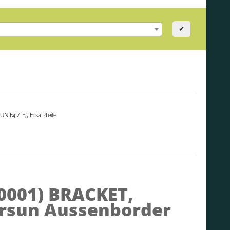
✔
N F4 / F5 Ersatzteile
0001)
BRACKET,
arsun Aussenborder