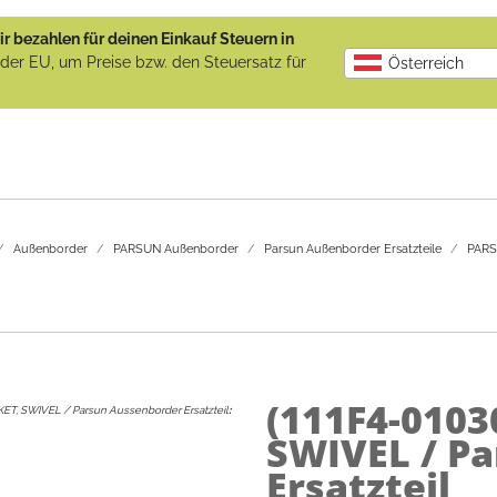
r bezahlen für deinen Einkauf Steuern in
b der EU, um Preise bzw. den Steuersatz für
Österreich
Außenborder
PARSUN Außenborder
Parsun Außenborder Ersatzteile
PARSU
(111F4-0103
T, SWIVEL / Parsun Aussenborder Ersatzteil
:
SWIVEL / P
Ersatzteil