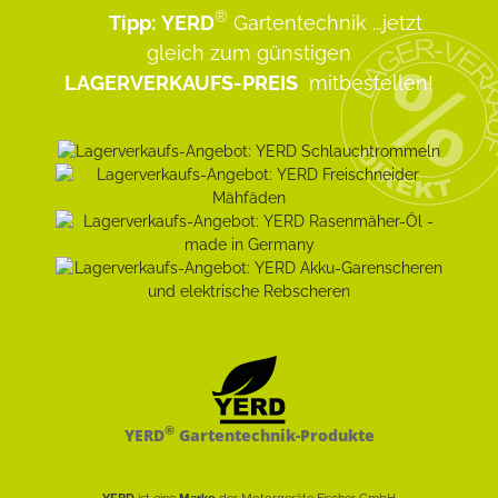
®
Tipp:
YERD
Gartentechnik
...jetzt
gleich zum günstigen
LAGERVERKAUFS-PREIS
mitbestellen!
®
YERD
Gartentechnik-Produkte
YERD
ist eine
Marke
der Motorgeräte Fischer GmbH