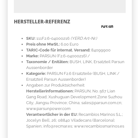
HERSTELLER-REFERENZ
SKU:
111F2.6-04000216
(YERD Art-Nr.)
Preis ohne MwSt.:
6.00 Euro
TARIC-Code für internat. Versand:
84099900
Marke:
PARSUN
(F2.6-04000216)
/
Taxonomie / Enitäten:
BUSH, LINK, Ersatzteil Parsun
Aussenborder
Kategorie:
PARSUN F2.6 Ersatzteile (BUSH, LINK /
Ersatzteil Parsun Aussenborder)
Angaben zur Produktsicherheit
Herstellerinformationen:
PARSUN; No. 567 Lian
Gang Road; Xushuguan Development Zone Suzhou
City; Jiangsu Province; China; sales@parsun.com.cn;
www.parsunpower.com
Verantwortlicher in der EU:
Recambios Marinos S.L.;
Jocelyn Bell, 26; 08840 Viladecans (Barcelona);
Spanien; info@recmar.es; www.recambiosmarinos.es