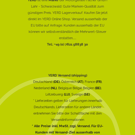
Lahr - Schwarzwald: Gute Marken-Qualität zum
günstigen Preis. YERD Lagerverkauf: Kaufen Sie jetzt
direkt im YERD Online Shop. Versand ausserhalb der
EU bitte auf Anfrage. Kunden ausserhalb der EU
können wir selbstverständlich die Mehrwert-Steuer
erstatten......
Tel.: +49 (0) 7821 58838 30
YERD Versand (shipping)
Deutschland
(DE)
, Österreich
(AT)
, France
(FR)
,
Nederland
(NL)
, Belgique België Belgien
(BE)
,
Lëtzebuerg
(LU)
, Sverige
(SE)
* Lieferzeiten gelten für Lieferungen innerhalb
Deutschlands, Lieferzeiten für andere Länder
entnehmen Sie bitte der Schaltfläche mit den
Versandinformationen
* Alle Preise inkl. MwSt. zzgl. Versand. Für EU-
Kunden mit Versand-Ziel ausserhalb von