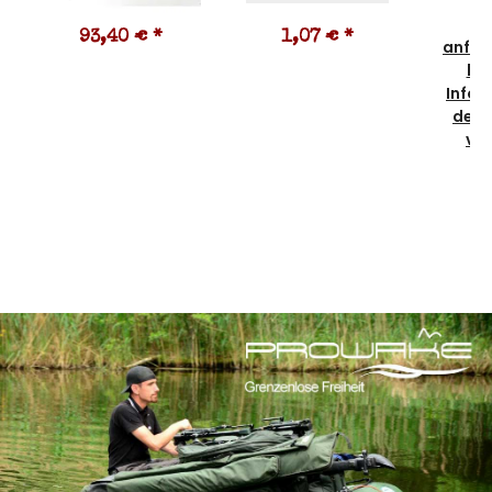
Pr
93,40 €
*
1,07 €
*
anfra
kei
Infor
der 
vo