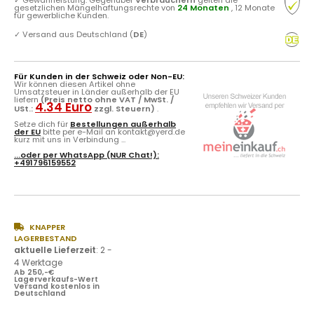
gesetzlichen Mängelhaftungsrechte von
24 Monaten
, 12 Monate
für gewerbliche Kunden.
✓
Versand aus Deutschland (
DE
)
Für Kunden in der Schweiz oder Non-EU:
Wir können diesen Artikel ohne
Umsatzsteuer in Länder außerhalb der EU
liefern
(Preis netto ohne VAT / MwSt. /
4.34 Euro
USt.:
zzgl. Steuern)
.
Setze dich für
Bestellungen außerhalb
der EU
bitte per e-Mail an kontakt@yerd.de
kurz mit uns in Verbindung ...
...oder per
WhatsApp
(NUR Chat!):
+491796159552
KNAPPER
LAGERBESTAND
aktuelle Lieferzeit
:
2 -
4 Werktage
Ab 250,-€
Lagerverkaufs-Wert
Versand kostenlos in
Deutschland