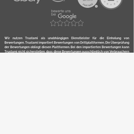
Wir nutzen Trustami als unabhängigen Dienstleister für die Einholung von
Bewertungen. Trustami importiert Bewertungen von Drittplattformen. Die Überprüfung
der Bewertungen obliegt diesen Plattformen. Bei den importierten Bewertungen kann
Trustami nicht sicherstellen, dass diese Bewertungen ausschließlich von Verbrauchern
stammen, die die Waren oder Dienstleistung auch tatsächlich genutzt oder erworben
haben. Weitere Details zur Herkunft und unmittelbaren Nachverfolung bzw. Referenz
der einzelnen Bewertungen, erhalten Sie durch klicken auf das Trustami-Logo.
YERD ist eine eingetragene Marke und ein Online-Shop der Motorgeräte Fischer GmbH
in Lahr/Schwarzwald. Unter der Marke YERD vertreibt das Unternehmen Produkte aus
Garten-, Land-, Forst- und Kommunaltechnik sowie ausgewählte D2C-Produkte.
Hier finden Sie unsern Verkauf auf
Ebay
und
Amazon
. Bitte beachten Sie, dass wir bei
Kaufland, Ebay (motofischtec) bzw. Amazon eventuell andere Konditionen und Preise
haben, als in unserem Lager-Direktverkauf.
Sicher, bequem und flexibel kaufen...