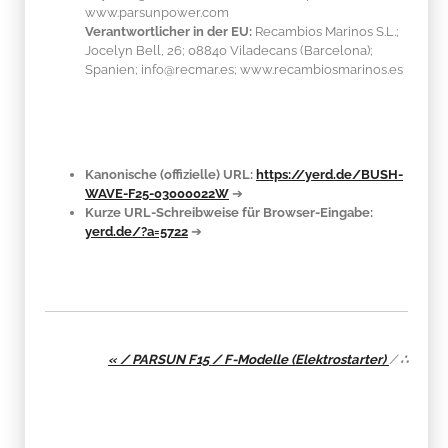
www.parsunpower.com
Verantwortlicher in der EU:
Recambios Marinos S.L.;
Jocelyn Bell, 26; 08840 Viladecans (Barcelona);
Spanien; info@recmar.es; www.recambiosmarinos.es
Kanonische (offizielle) URL:
https://yerd.de/BUSH-
WAVE-F25-03000022W
➔
Kurze URL-Schreibweise für Browser-Eingabe:
yerd.de/?a=5722
➔
« / PARSUN F15 / F-Modelle (Elektrostarter)
/
∴