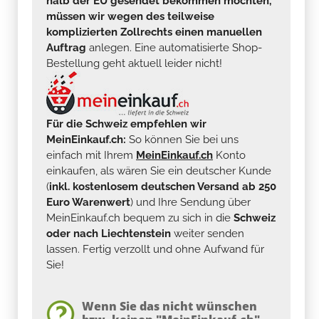
halb der EU gesendet bekommen möchten,
müssen wir wegen des teilweise
komplizierten Zollrechts einen manuellen
Auftrag
anlegen. Eine automatisierte Shop-
Bestellung geht aktuell leider nicht!
Für die Schweiz empfehlen wir
MeinEinkauf.ch:
So können Sie bei uns
einfach mit Ihrem
MeinEinkauf.ch
Konto
einkaufen, als wären Sie ein deutscher Kunde
(
inkl. kostenlosem deutschen Versand ab 250
Euro Warenwert
) und Ihre Sendung über
MeinEinkauf.ch bequem zu sich in die
Schweiz
oder nach Liechtenstein
weiter senden
lassen. Fertig verzollt und ohne Aufwand für
Sie!
Wenn Sie das nicht wünschen