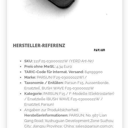
HERSTELLER-REFERENZ
SKU:
111F25-03000022W
(YERD Art-Nr.)
Preis ohne MwSt.:
4.34 Euro
TARIC-Code für internat. Versand:
84099900
Marke:
PARSUN
(F25-03000022W)
/
Taxonomie / Enitäten:
Parsun F15, Aussenborde,
Ersatzteil, BUSH WAVE F25-03000022W
Kategorie:
PARSUN F15 / F-Modelle (Elektrostarter)
/ Ersatzteile (BUSH WAVE F25-03000022W /
Ersatzteil Parsun)
Angaben zur Produktsicherheit
Herstellerinformationen:
PARSUN; No. 567 Lian
Gang Road; Xushuguan Development Zone Suzhou
City; Jiangsu Province; China; sales@parsun.com.cn;