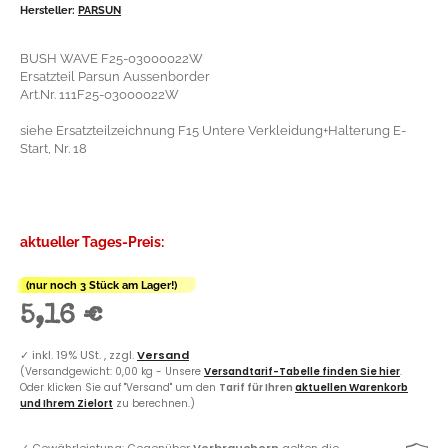
Hersteller:
PARSUN
BUSH WAVE F25-03000022W
Ersatzteil Parsun Aussenborder
Art.Nr. 111F25-03000022W
siehe Ersatzteilzeichnung F15 Untere Verkleidung+Halterung E-
Start, Nr. 18
aktueller Tages-Preis:
(nur noch 3 Stück am Lager!)
5,16 €
✓
inkl. 19% USt. , zzgl.
Versand
(Versandgewicht: 0,00 kg - Unsere
Versandtarif-Tabelle finden Sie hier
.
Oder klicken Sie auf "Versand" um den
Tarif für Ihren
aktuellen Warenkorb
und Ihrem Zielort
zu berechnen.)
✓
Gewährleistung: Gegenüber
Verbrauchern
gelten die