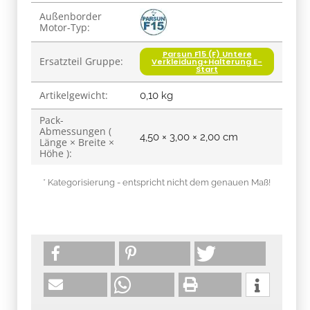
Produkteigenschaft
Wert
Außenborder
Motor-Typ:
Parsun F15 (F) Untere
Ersatzteil Gruppe:
Verkleidung+Halterung E-
Start
Artikelgewicht:
0,10
kg
Pack-
Abmessungen (
4,50 × 3,00 × 2,00 cm
Länge × Breite ×
Höhe ):
* Kategorisierung - entspricht nicht dem genauen Maß!