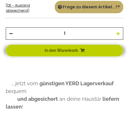
(DE - Ausland
Frage zu diesem Artikel...??
abweichend)
In den Warenkorb
... jetzt vom
günstigen YERD Lagerverkauf
bequem
und abgesichert
an deine Haustür
liefern
lassen
!