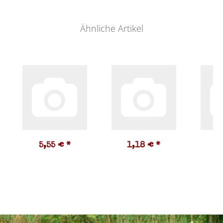
Ähnliche Artikel
5,55 €
*
1,18 €
*
6