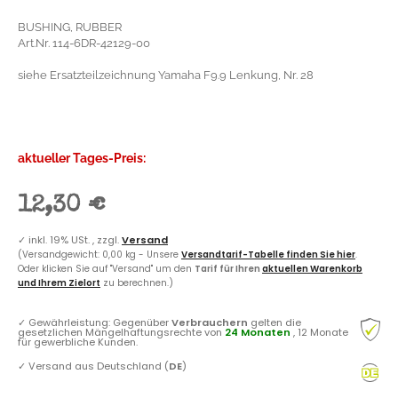
BUSHING, RUBBER
Art.Nr. 114-6DR-42129-00
siehe Ersatzteilzeichnung Yamaha F9.9 Lenkung, Nr. 28
aktueller Tages-Preis:
12,30 €
✓
inkl. 19% USt. , zzgl.
Versand
(Versandgewicht: 0,00 kg - Unsere
Versandtarif-Tabelle finden Sie hier
.
Oder klicken Sie auf "Versand" um den
Tarif für Ihren
aktuellen Warenkorb
und Ihrem Zielort
zu berechnen.)
✓
Gewährleistung: Gegenüber
Verbrauchern
gelten die
gesetzlichen Mängelhaftungsrechte von
24 Monaten
, 12 Monate
für gewerbliche Kunden.
✓
Versand aus Deutschland (
DE
)