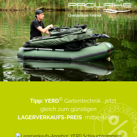
®
Tipp:
YERD
Gartentechnik
...jetzt
gleich zum günstigen
LAGERVERKAUFS-PREIS
mitbestellen!