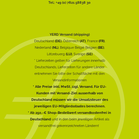
Tel.: +49 (0) 7821 58838 30
YERD Versand (shipping)
Deutschland
(DE)
, Österreich
(AT)
, France
(FR)
,
Nederland
(NL)
, Belgique België Belgien
(BE)
,
Lëtzebuerg
(LU)
, Sverige
(SE)
* Lieferzeiten gelten für Lieferungen innerhalb
Deutschlands, Lieferzeiten für andere Länder
entnehmen Sie bitte der Schaltfläche mit den
Versandinformationen
* Alle Preise inkl. MwSt. zzgl. Versand. Für EU-
Kunden mit Versand-Ziel ausserhalb von
Deutschland müssen wir die Umsatzsteuer des
jeweiligen EU-Mitgliedsstaates berechnen.
* Ab 250,-€ Shop-Bestellwert versandkostenfrei in
Deutschland
und in den beim jeweiligen Artikel als
versandfrei gekennzeichneten Ländern!