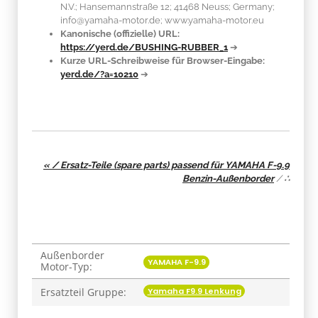
N.V.; Hansemannstraße 12; 41468 Neuss; Germany;
info@yamaha-motor.de; www.yamaha-motor.eu
Kanonische (offizielle) URL:
https://yerd.de/BUSHING-RUBBER_1
➔
Kurze URL-Schreibweise für Browser-Eingabe:
yerd.de/?a=10210
➔
« / Ersatz-Teile (spare parts) passend für YAMAHA F-9.9
Benzin-Außenborder
/
∴
Außenborder
Produkteigenschaft
Wert
YAMAHA F-9.9
Motor-Typ:
Yamaha F9.9 Lenkung
Ersatzteil Gruppe: