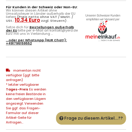
Für Kunden in der Schweiz oder Non-EU:
Wir können diesen Artikel ohne
Umsatzsteuer in Länder außerhalb der EU
liefern
(Preis netto ohne VAT / MwSt. /
10.34 Euro
USt.:
zzgl. Steuern)
.
Setze dich für
Bestellungen außerhalb
der EU
bitte per e-Mail an kontakt@yerd.de
kurz mit uns in Verbindung ...
...oder per
WhatsApp
(NUR Chat!):
+491796159552
momentan nicht
verfügbar (ggf. bitte
anfragen)
* letzter verfügbarer
Tages-Preis
Es werden
keine freien Bestände in
den verfügbaren Lägern
angezeigt. Verwenden
Sie ggf. das Fragen-
Formular auf dieser
Artikel-Seite für
Frage zu diesem Artikel...??
Anfragen...