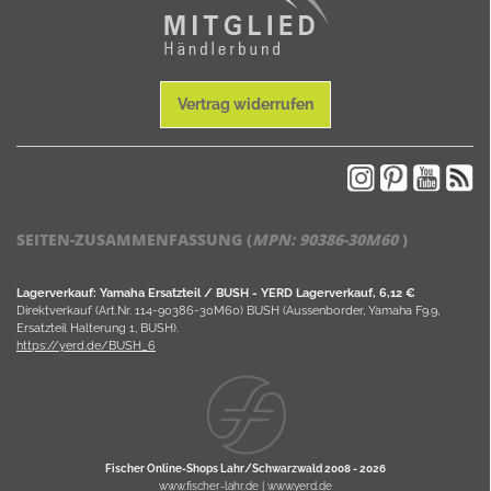
Vertrag widerrufen
SEITEN-ZUSAMMENFASSUNG (
MPN:
90386-30M60
)
Lagerverkauf: Yamaha Ersatzteil / BUSH - YERD Lagerverkauf, 6,12 €
Direktverkauf (Art.Nr. 114-90386-30M60) BUSH (Aussenborder, Yamaha F9.9,
Ersatzteil Halterung 1, BUSH).
https://yerd.de/BUSH_6
Fischer Online-Shops Lahr/Schwarzwald 2008 -
2026
www.fischer-lahr.de
|
www.yerd.de