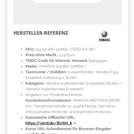
HERSTELLER-REFERENZ
SKU:
114-90386-30M60
(YERD Art-Nr.)
Preis ohne MwSt.:
5.14 Euro
TARIC-Code für internat. Versand:
84099900
Marke:
YAMAHA
(90386-30M60)
/
Taxonomie / Enitäten:
Aussenborder, Yamaha F9.9,
Ersatzteil Halterung 1, BUSH
Kategorie:
Yamaha Außenborder Ersatzteile (BUSH /
Yamaha Außenborder Ersatzteil)
Angaben zur Produktsicherheit
Herstellerinformationen:
YAMAHA MOTOR EUROPE
N.V.; Hansemannstraße 12; 41468 Neuss; Germany;
info@yamaha-motor.de; www.yamaha-motor.eu
Kanonische (offizielle) URL:
https://yerd.de/BUSH_6
➔
Kurze URL-Schreibweise für Browser-Eingabe: