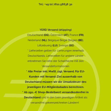
Tel.: +49 (0) 7821 58838 30
YERD Versand (shipping)
Deutschland
(DE)
, Österreich
(AT)
, France
(FR)
,
Nederland
(NL)
, Belgique België Belgien
(BE)
,
Lëtzebuerg
(LU)
, Sverige
(SE)
* Lieferzeiten gelten für Lieferungen innerhalb
Deutschlands, Lieferzeiten für andere Länder
entnehmen Sie bitte der Schaltfläche mit den
Versandinformationen
* Alle Preise inkl. MwSt. zzgl. Versand. Für EU-
Kunden mit Versand-Ziel ausserhalb von
Deutschland müssen wir die Umsatzsteuer des
jeweiligen EU-Mitgliedsstaates berechnen.
* Ab 250,-€ Shop-Bestellwert versandkostenfrei in
Deutschland
und in den beim jeweiligen Artikel als
versandfrei gekennzeichneten Ländern!