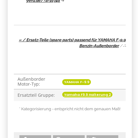
yerd.de/?a=10740
➔
« / Ersatz-Teile (spare parts) passend für YAMAHA F-9.9
Benzin-Außenborder
/
∴
Außenborder
Produkteigenschaft
Wert
YAMAHA F-9.9
Motor-Typ:
Yamaha F9.9 Halterung 2
Ersatzteil Gruppe:
* Kategorisierung - entspricht nicht dem genauen Maß!