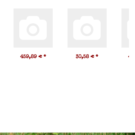
459,89 €
*
30,58 €
*
45