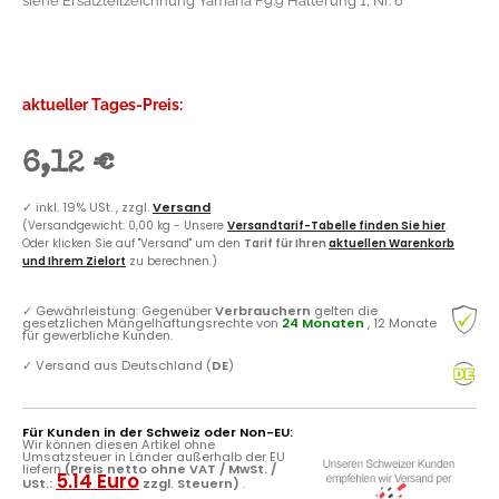
siehe Ersatzteilzeichnung Yamaha F9.9 Halterung 1, Nr. 6
aktueller Tages-Preis:
6,12 €
✓
inkl. 19% USt. , zzgl.
Versand
(Versandgewicht: 0,00 kg - Unsere
Versandtarif-Tabelle finden Sie hier
.
Oder klicken Sie auf "Versand" um den
Tarif für Ihren
aktuellen Warenkorb
und Ihrem Zielort
zu berechnen.)
✓
Gewährleistung: Gegenüber
Verbrauchern
gelten die
gesetzlichen Mängelhaftungsrechte von
24 Monaten
, 12 Monate
für gewerbliche Kunden.
✓
Versand aus Deutschland (
DE
)
Für Kunden in der Schweiz oder Non-EU:
Wir können diesen Artikel ohne
Umsatzsteuer in Länder außerhalb der EU
liefern
(Preis netto ohne VAT / MwSt. /
5.14 Euro
USt.:
zzgl. Steuern)
.