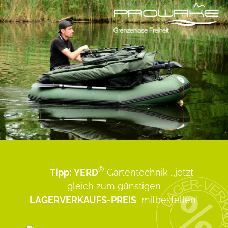
®
Tipp:
YERD
Gartentechnik
...jetzt
gleich zum günstigen
LAGERVERKAUFS-PREIS
mitbestellen!