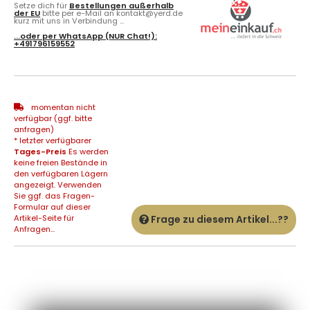
Setze dich für
Bestellungen außerhalb
der EU
bitte per e-Mail an kontakt@yerd.de
kurz mit uns in Verbindung ...
...oder per
WhatsApp
(NUR Chat!):
+491796159552
momentan nicht
verfügbar (ggf. bitte
anfragen)
* letzter verfügbarer
Tages-Preis
Es werden
keine freien Bestände in
den verfügbaren Lägern
angezeigt. Verwenden
Sie ggf. das Fragen-
Formular auf dieser
Artikel-Seite für
Frage zu diesem Artikel...??
Anfragen...