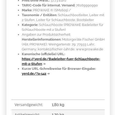
Preis ohne MwSt.:
37.73 Euro
TARIC-Code für internat. Versand:
76169990990
Marke:
PROWAKE ®
(SM1605)
/
Taxonomie / Enitäten:
Schlauchbootleiter, Leiter mit
2 Stufen, Leiter für Schlauchboote, Bootsleiter
Kategorie:
Schlauchboote (PROWAKE Badeleiter für
Schlauchboote mit 2 Stufen)
Angaben zur Produktsicherheit
Herstellerinformationen:
Motorgeräte Fischer GmbH
(Abt. PROWAKE); Weingartenstr. 79; 77933 Lahr;
Germany; kontakt@fischer-lahr.de; www.prowake.de
Kanonische (offizielle) URL:
https://yerd.de/Badeleiter-fuer-Schlauchboote-
mit-2-Stufen
➔
Kurze URL-Schreibweise für Browser-Eingabe:
yerd.de/?a=142
➔
Versandgewicht:
Produkteigenschaft
Wert
1,80 kg
Artikelgewicht:
1,70
kg