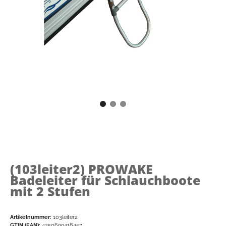
(103leiter2)
PROWAKE
Badeleiter für Schlauchboote
mit 2 Stufen
Artikelnummer:
103leiter2
GTIN (EAN):
4250699418457