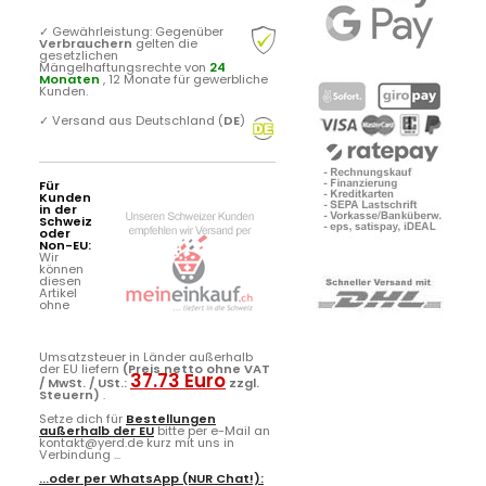
✓
Gewährleistung: Gegenüber
Verbrauchern
gelten die
gesetzlichen
Mängelhaftungsrechte von
24
Monaten
, 12 Monate für gewerbliche
Kunden.
✓
Versand aus Deutschland (
DE
)
Für
Kunden
in der
Schweiz
oder
Non-EU:
Wir
können
diesen
Artikel
ohne
Umsatzsteuer in Länder außerhalb
der EU liefern
(Preis netto ohne VAT
37.73 Euro
/ MwSt. / USt.:
zzgl.
Steuern)
.
Setze dich für
Bestellungen
außerhalb der EU
bitte per e-Mail an
kontakt@yerd.de kurz mit uns in
Verbindung ...
...oder per
WhatsApp
(NUR Chat!):