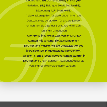
Deutschland
(DE)
, Österreich
(AT)
, France
(FR)
,
Nederland
(NL)
, Belgique België Belgien
(BE)
,
Lëtzebuerg
(LU)
, Sverige
(SE)
* Lieferzeiten gelten für Lieferungen innerhalb
Deutschlands, Lieferzeiten für andere Länder
entnehmen Sie bitte der Schaltfläche mit den
Versandinformationen
* Alle Preise inkl. MwSt. zzgl. Versand. Für EU-
Kunden mit Versand-Ziel ausserhalb von
Deutschland müssen wir die Umsatzsteuer des
jeweiligen EU-Mitgliedsstaates berechnen.
* Ab 250,-€ Shop-Bestellwert versandkostenfrei in
Deutschland
und in den beim jeweiligen Artikel als
versandfrei gekennzeichneten Ländern!