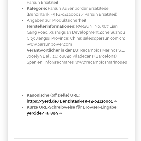
Parsun Ersatzteil
Kategorie:
Parsun Außenborder Ersatzteile
(Benzintank F5 F4-04120001 / Parsun Ersatzteil)
Angaben zur Produktsicherheit
Herstellerinformationen:
PARSUN; No. 567 Lian
Gang Road; Xushuguan Development Zone Suzhou
City; Jiangsu Province; China; sales@parsun.com.cn;
www.parsunpower.com
Verantwortlicher in der EU:
Recambios Marinos S.L.;
Jocelyn Bell, 26; 08840 Viladecans (Barcelona);
Spanien; info@recmar.es; www.recambiosmarinos.es
Kanonische (offizielle) URL:
https://yerd.de/Benzintank-F5-F4-04120001
➔
Kurze URL-Schreibweise für Browser-Eingabe:
yerd.de/?a=899
➔