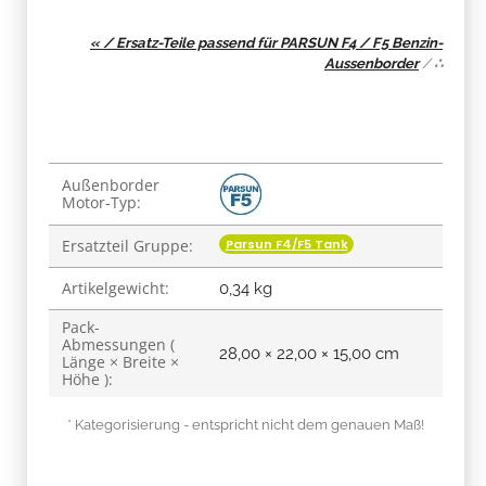
« / Ersatz-Teile passend für PARSUN F4 / F5 Benzin-
Aussenborder
/
∴
Produkteigenschaft
Wert
Außenborder
Motor-Typ:
Parsun F4/F5 Tank
Ersatzteil Gruppe:
Artikelgewicht:
0,34
kg
Pack-
Abmessungen (
28,00 × 22,00 × 15,00 cm
Länge × Breite ×
Höhe ):
* Kategorisierung - entspricht nicht dem genauen Maß!