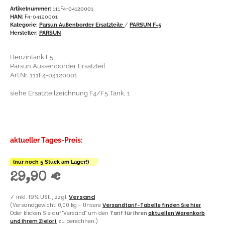
Artikelnummer:
111F4-04120001
HAN:
F4-04120001
Kategorie:
Parsun Außenborder Ersatzteile
/
PARSUN F-5
Hersteller:
PARSUN
Benzintank F5
Parsun Aussenborder Ersatzteil
Art.Nr. 111F4-04120001
siehe Ersatzteilzeichnung F4/F5 Tank, 1
aktueller Tages-Preis:
(nur noch 5 Stück am Lager!)
29,90 €
✓
inkl. 19% USt. , zzgl.
Versand
(Versandgewicht: 0,00 kg - Unsere
Versandtarif-Tabelle finden Sie hier
.
Oder klicken Sie auf "Versand" um den
Tarif für Ihren
aktuellen Warenkorb
und Ihrem Zielort
zu berechnen.)