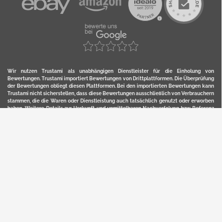
Wir nutzen Trustami als unabhängigen Dienstleister für die Einholung von
Bewertungen. Trustami importiert Bewertungen von Drittplattformen. Die Überprüfung
der Bewertungen obliegt diesen Plattformen. Bei den importierten Bewertungen kann
Trustami nicht sicherstellen, dass diese Bewertungen ausschließlich von Verbrauchern
stammen, die die Waren oder Dienstleistung auch tatsächlich genutzt oder erworben
haben. Weitere Details zur Herkunft und unmittelbaren Nachverfolung bzw. Referenz
der einzelnen Bewertungen, erhalten Sie durch klicken auf das Trustami-Logo.
YERD ist eine eingetragene Marke und ein Online-Shop der Motorgeräte Fischer GmbH
in Lahr/Schwarzwald. Unter der Marke YERD vertreibt das Unternehmen Produkte aus
Garten-, Land-, Forst- und Kommunaltechnik sowie ausgewählte D2C-Produkte.
Hier finden Sie unsern Verkauf auf
Ebay
und
Amazon
. Bitte beachten Sie, dass wir bei
Kaufland, Ebay (motofischtec) bzw. Amazon eventuell andere Konditionen und Preise
haben, als in unserem Lager-Direktverkauf.
Sicher, bequem und flexibel kaufen...