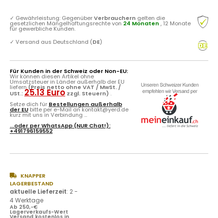
✓
Gewährleistung: Gegenüber
Verbrauchern
gelten die
gesetzlichen Mängelhaftungsrechte von
24 Monaten
, 12 Monate
für gewerbliche Kunden.
✓
Versand aus Deutschland (
DE
)
Für Kunden in der Schweiz oder Non-EU:
Wir können diesen Artikel ohne
Umsatzsteuer in Länder außerhalb der EU
liefern
(Preis netto ohne VAT / MwSt. /
25.13 Euro
USt.:
zzgl. Steuern)
.
Setze dich für
Bestellungen außerhalb
der EU
bitte per e-Mail an kontakt@yerd.de
kurz mit uns in Verbindung ...
...oder per
WhatsApp
(NUR Chat!):
+491796159552
KNAPPER
LAGERBESTAND
aktuelle Lieferzeit
:
2 -
4 Werktage
Ab 250,-€
Lagerverkaufs-Wert
Versand kostenlos in