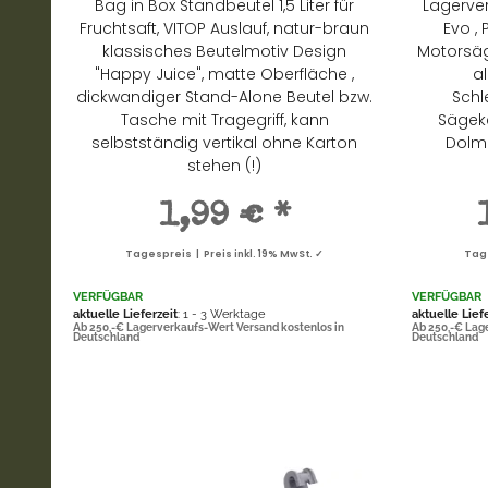
Bag in Box Standbeutel 1,5 Liter für
Lagerver
Fruchtsaft, VITOP Auslauf, natur-braun
Evo , 
klassisches Beutelmotiv Design
Motorsäge
"Happy Juice", matte Oberfläche ,
al
dickwandiger Stand-Alone Beutel bzw.
Schl
Tasche mit Tragegriff, kann
Sägeke
selbstständig vertikal ohne Karton
Dolma
stehen (!)
1,99 €
*
Tagespreis | Preis inkl. 19% MwSt. ✓
Tage
VERFÜGBAR
VERFÜGBAR
aktuelle Lieferzeit
: 1 - 3 Werktage
aktuelle Lief
Ab 250,-€ Lagerverkaufs-Wert Versand kostenlos in
Ab 250,-€ Lag
Deutschland
Deutschland