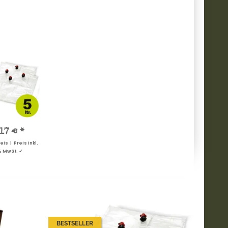
,17 €
*
s | Preis inkl.
% MwSt. ✓
BESTSELLER