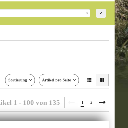
✔
Sortierung
Artikel pro Seite
ikel 1 - 100 von 135
1
2