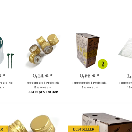
€
*
0,14 €
*
0,95 €
*
1
reis inkl.
Tagespreis | Preis inkl.
Tagespreis | Preis inkl.
Tagesprei
. ✓
19% MwSt. ✓
19% MwSt. ✓
19
0,14 € pro 1 Stück
ER
BESTSELLER