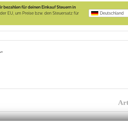
r bezahlen für deinen Einkauf Steuern in
b der EU, um Preise bzw. den Steuersatz für
Deutschland
r
Art