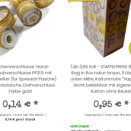
chenverschlüsse: Hand-
(ab 0,65 EUR - STAFFELPREISE 
ubverschlüsse PP31.5 mit
Bag in Box natur-braun, 3 Lite
eßer (für Speiseöl-Flasche)
unten Mitte, Kartonmotiv "Hap
risslasche, Drehverschluss
leicht beklebbar mit eigen
Farbe gold
Karton ohne Beutel
0,14 €
*
0,95 €
*
spreis | Preis inkl. 19% MwSt. ✓
Tagespreis | Preis inkl. 19% Mw
0,14 € pro 1 Stück
VERFÜGBAR