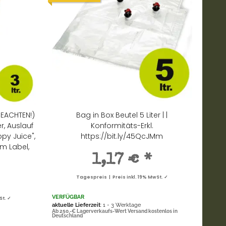
BEACHTEN!)
Bag in Box Beutel 5 Liter | |
r, Auslauf
Konformitäts-Erkl.
py Juice",
https://bit.ly/45QcJMm
em Label,
1,17 €
*
Tagespreis | Preis inkl. 19% MwSt. ✓
VERFÜGBAR
St. ✓
aktuelle Lieferzeit
: 1 - 3 Werktage
Ab 250,-€ Lagerverkaufs-Wert Versand kostenlos in
Deutschland