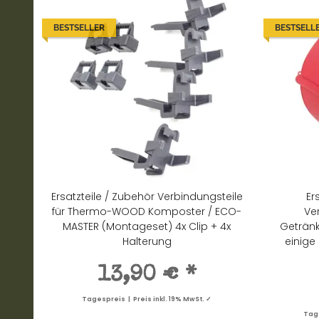
BESTSELLER
BESTSELL
Ersatzteile / Zubehör Verbindungsteile
Er
für Thermo-WOOD Komposter / ECO-
Ve
MASTER (Montageset) 4x Clip + 4x
Getränk
Halterung
einige
13,90 €
*
Tagespreis | Preis inkl. 19% MwSt. ✓
Tage