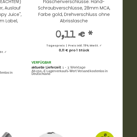
BEACHTEN!)
Flaschenverschlüsse: Hand-
r, Auslauf
Schraubverschlüsse, 28mm MCA,
py Juice",
Farbe gold, Drehverschluss ohne
em Label,
Abrisslasche
0,11 €
*
Tagespreis | Preis inkl. 19% MwSt. ✓
0,11 € pro 1 Stück
St. ✓
VERFÜGBAR
aktuelle Lieferzeit
: 1 - 3 Werktage
Ab 250,-€ Lagerverkaufs-Wert Versand kostenlos in
tenlos in
Deutschland