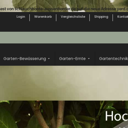
st von schlauchboote-aussenborder.de auf die neue Adresse yerd.de
Login
Warenkorb
Vergleichsliste
Shipping
Kontak
Garten-Bewässerung
Garten-Ernte
Gartentechnik