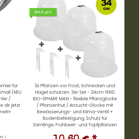
SALE 42%
mler für
3x Pflanzen vor Frost, Schnecken und
 Small (NEU
Hagel schützen: 3er Set - 34cm YERD
ler /
BIO-SPHÄRE MAXI - flexible Pflanzglocke
 dir jetzt
/ Pflanzenhut / Anzucht-Glocke mit
eln!
Bewässerungs- und Klima-Ventil +
Bodenbefestigung, Schutz für
Sämlinge, Frühbeet- und Topfpflanzen
*
St. ✓