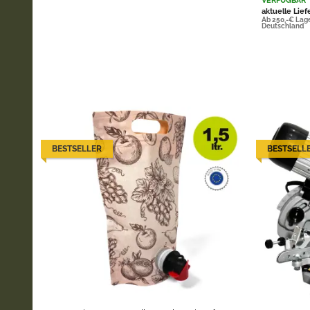
VERFÜGBAR
aktuelle Lief
Ab 250,-€ Lag
Deutschland
BESTSELLER
BESTSELL