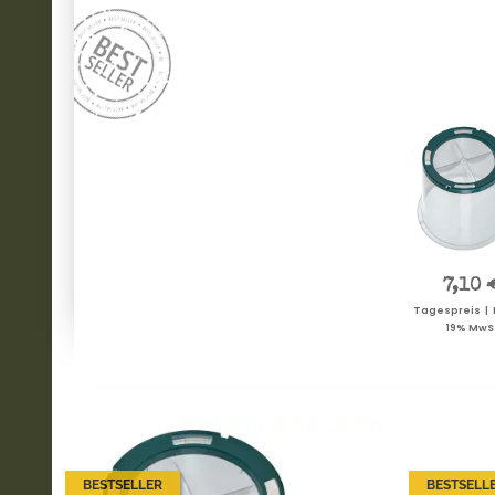
7,10 
Tagespreis | P
19% MwSt
BESTSELLER
BESTSELL