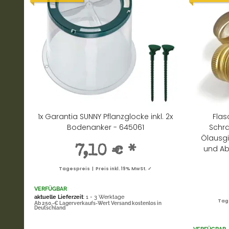
1x Garantia SUNNY Pflanzglocke inkl. 2x
Flas
Bodenanker - 645061
Schra
Ölausgi
und Ab
7,10 €
*
Tagespreis | Preis inkl. 19% MwSt. ✓
VERFÜGBAR
aktuelle Lieferzeit
: 1 - 3 Werktage
Tage
Ab 250,-€ Lagerverkaufs-Wert Versand kostenlos in
Deutschland