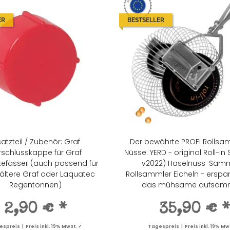
ER
BESTSELLER
satzteil / Zubehör: Graf
Der bewährte PROFI Rollsam
rschlusskappe für Graf
Nüsse: YERD - original Roll-In
efässer (auch passend für
v2022) Haselnuss-Samm
 ältere Graf oder Laquatec
Rollsammler Eicheln - erspare
Regentonnen)
das mühsame aufsamm
2,90 €
*
35,90 €
spreis | Preis inkl. 19% MwSt. ✓
Tagespreis | Preis inkl. 19% Mw