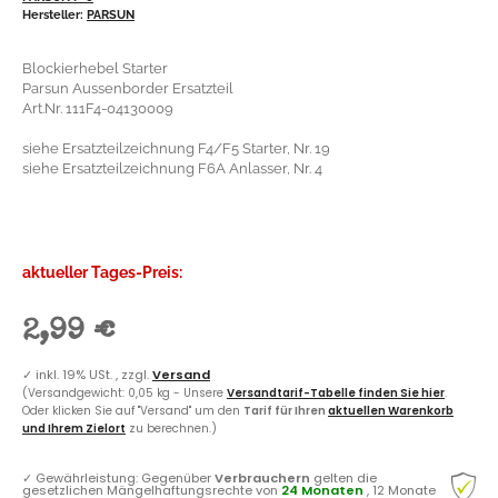
Hersteller:
PARSUN
Blockierhebel Starter
Parsun Aussenborder Ersatzteil
Art.Nr. 111F4-04130009
siehe Ersatzteilzeichnung F4/F5 Starter, Nr. 19
siehe Ersatzteilzeichnung F6A Anlasser, Nr. 4
aktueller Tages-Preis:
2,99 €
✓
inkl. 19% USt. , zzgl.
Versand
(Versandgewicht: 0,05 kg - Unsere
Versandtarif-Tabelle finden Sie hier
.
Oder klicken Sie auf "Versand" um den
Tarif für Ihren
aktuellen Warenkorb
und Ihrem Zielort
zu berechnen.)
✓
Gewährleistung: Gegenüber
Verbrauchern
gelten die
gesetzlichen Mängelhaftungsrechte von
24 Monaten
, 12 Monate