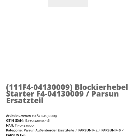
(111F4-04130009)
Blockierhebel
Starter F4-04130009 / Parsun
Ersatzteil
Artikelnummer:
111F4-04130009
GTIN (EAN):
8435412090738
HAN:
F4-04130009
Kategorie:
Parsun Außenborder Ersatzteile
/
PARSUN F-5
/
PARSUN F-6
/
PARSUN F-6