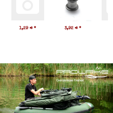
1,29 €
*
3,92 €
*
3