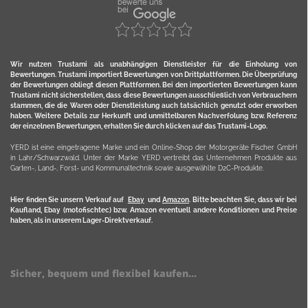
Wir nutzen Trustami als unabhängigen Dienstleister für die Einholung von
Bewertungen. Trustami importiert Bewertungen von Drittplattformen. Die Überprüfung
der Bewertungen obliegt diesen Plattformen. Bei den importierten Bewertungen kann
Trustami nicht sicherstellen, dass diese Bewertungen ausschließlich von Verbrauchern
stammen, die die Waren oder Dienstleistung auch tatsächlich genutzt oder erworben
haben. Weitere Details zur Herkunft und unmittelbaren Nachverfolung bzw. Referenz
der einzelnen Bewertungen, erhalten Sie durch klicken auf das Trustami-Logo.
YERD ist eine eingetragene Marke und ein Online-Shop der Motorgeräte Fischer GmbH
in Lahr/Schwarzwald. Unter der Marke YERD vertreibt das Unternehmen Produkte aus
Garten-, Land-, Forst- und Kommunaltechnik sowie ausgewählte D2C-Produkte.
Hier finden Sie unsern Verkauf auf
Ebay
und
Amazon
. Bitte beachten Sie, dass wir bei
Kaufland, Ebay (motofischtec) bzw. Amazon eventuell andere Konditionen und Preise
haben, als in unserem Lager-Direktverkauf.
Sicher, bequem und flexibel kaufen...