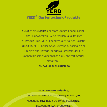
®
YERD
Gartentechnik-Produkte
YERD
ist eine
Marke
der Motorgeräte Fischer GmbH
Lahr - Schwarzwald: Gute Marken-Qualität zum
günstigen Preis. YERD Lagerverkauf: Kaufen Sie jetzt
direkt im YERD Online Shop. Versand ausserhalb der
EU bitte auf Anfrage. Kunden ausserhalb der EU
können wir selbstverständlich die Mehrwert-Steuer
erstatten......
Tel.: +49 (0) 7821 58838 30
YERD Versand (shipping)
Deutschland
(DE)
, Österreich
(AT)
, France
(FR)
,
Nederland
(NL)
, Belgique België Belgien
(BE)
,
Lëtzebuerg
(LU)
, Sverige
(SE)