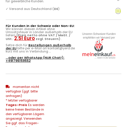
für gewerbliche Kunden.
✓
Versand aus Deutschland (
DE
)
Für Kunden in der Schweiz oder Non-EU:
Wir können diesen Artikel ohne
Umsatzsteuer in Länder außerhalb der EU
liefern
(Preis netto ohne VAT / MwSt. /
2.51 Euro
USt.:
zzgl. Steuern)
.
Setze dich für
Bestellungen außerhalb
der EU
bitte per e-Mail an kontakt@yerd.de
kurz mit uns in Verbindung ...
...oder per
WhatsApp
(NUR Chat!):
+491796159552
momentan nicht
verfügbar (ggf. bitte
anfragen)
* letzter verfügbarer
Tages-Preis
Es werden
keine freien Bestände in
den verfügbaren Lägern
angezeigt. Verwenden
Sie ggf. das Fragen-