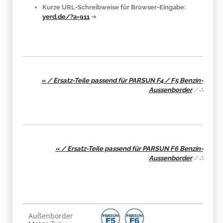
Kurze URL-Schreibweise für Browser-Eingabe:
yerd.de/?a=911
➔
« / Ersatz-Teile passend für PARSUN F4 / F5 Benzin-
Aussenborder
/
∴
« / Ersatz-Teile passend für PARSUN F6 Benzin-
Aussenborder
/
∴
Produkteigenschaft
Wert
Außenborder