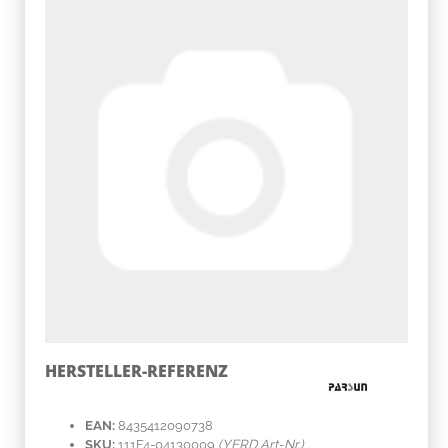
HERSTELLER-REFERENZ
EAN:
8435412090738
SKU:
111F4-04130009
(YERD Art-Nr.)