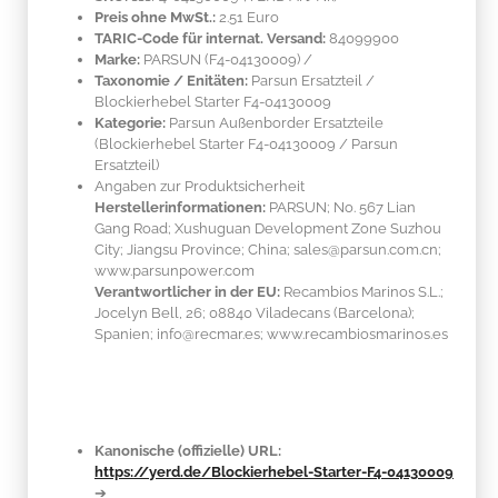
Preis ohne MwSt.:
2.51 Euro
TARIC-Code für internat. Versand:
84099900
Marke:
PARSUN
(F4-04130009)
/
Taxonomie / Enitäten:
Parsun Ersatzteil /
Blockierhebel Starter F4-04130009
Kategorie:
Parsun Außenborder Ersatzteile
(Blockierhebel Starter F4-04130009 / Parsun
Ersatzteil)
Angaben zur Produktsicherheit
Herstellerinformationen:
PARSUN; No. 567 Lian
Gang Road; Xushuguan Development Zone Suzhou
City; Jiangsu Province; China; sales@parsun.com.cn;
www.parsunpower.com
Verantwortlicher in der EU:
Recambios Marinos S.L.;
Jocelyn Bell, 26; 08840 Viladecans (Barcelona);
Spanien; info@recmar.es; www.recambiosmarinos.es
Kanonische (offizielle) URL:
https://yerd.de/Blockierhebel-Starter-F4-04130009
➔