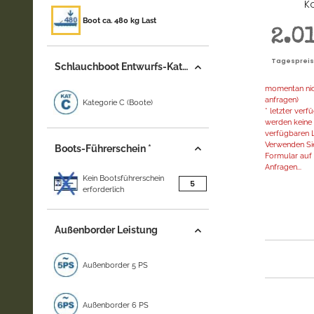
K
Boot ca. 480 kg Last
2.0
Tagespreis |
Schlauchboot Entwurfs-Kategorie
momentan nich
anfragen)
Kategorie C (Boote)
* letzter ver
werden keine 
verfügbaren L
Verwenden Sie
Boots-Führerschein *
Formular auf d
Anfragen...
Kein Bootsführerschein
Artikel gefunden
5
erforderlich
Außenborder Leistung
Außenborder 5 PS
Außenborder 6 PS