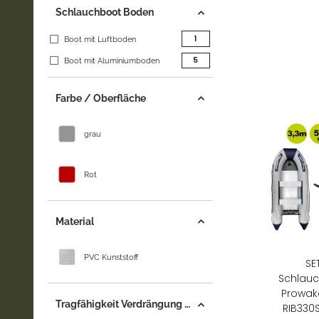
Schlauchboot Boden
Artikel gefunden
1
Boot mit Luftboden
Artikel gefunden
5
Boot mit Aluminiumboden
Farbe / Oberfläche
grau
Rot
Material
PVC Kunststoff
SE
Schlauc
Prowak
Tragfähigkeit Verdrängung (+/-)
RIB330