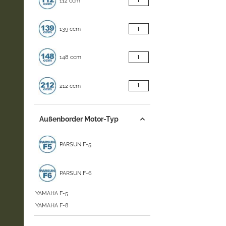
1
112 ccm
Artikel gefunden
1
139 ccm
Artikel gefunden
1
148 ccm
Artikel gefunden
1
212 ccm
Außenborder Motor-Typ
PARSUN F-5
PARSUN F-6
YAMAHA F-5
YAMAHA F-8