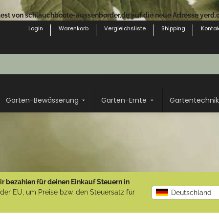
st von schlauchboote-aussenborder.de auf die neue Adresse yerd.de
Login
Warenkorb
Vergleichsliste
Shipping
Kontak
Garten-Bewässerung
Garten-Ernte
Gartentechnik
r bezahlen für deinen Einkauf Steuern in
b der EU, um Preise bzw. den Steuersatz für
Deutschland