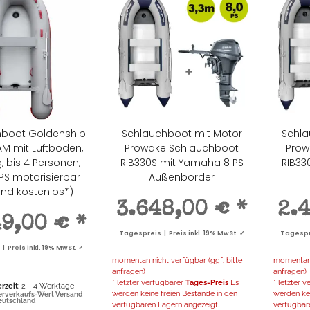
hboot Goldenship
Schlauchboot mit Motor
Schla
M mit Luftboden,
Prowake Schlauchboot
Prow
, bis 4 Personen,
RIB330S mit Yamaha 8 PS
RIB33
 PS motorisierbar
Außenborder
nd kostenlos*)
3.648,00 €
*
2.
49,00 €
*
Tagespreis | Preis inkl. 19% MwSt. ✓
Tagespre
 Preis inkl. 19% MwSt. ✓
momentan nicht verfügbar (ggf. bitte
momentan n
anfragen)
anfragen)
* letzter verfügbarer
Tages-Preis
Es
* letzter 
erzeit
: 2 - 4 Werktage
werden keine freien Bestände in den
werden kei
erverkaufs-Wert Versand
Deutschland
verfügbaren Lägern angezeigt.
verfügbar