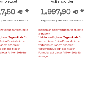
omplettset
Außenborder
17,50 €
*
1.997,90 €
*
 Preis inkl. 19% MwSt. ✓
Tagespreis | Preis inkl. 19% MwSt. ✓
t verfügbar (ggf. bitte
momentan nicht verfügbar (ggf. bitte
anfragen)
fügbarer
Tages-Preis
Es
* letzter verfügbarer
Tages-Preis
Es
freien Bestände in den
werden keine freien Bestände in den
ägern angezeigt.
verfügbaren Lägern angezeigt.
 ggf. das Fragen-
Verwenden Sie ggf. das Fragen-
ieser Artikel-Seite für
Formular auf dieser Artikel-Seite für
Anfragen...