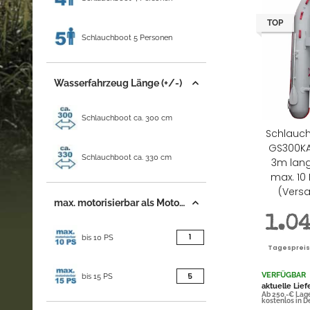
TOP
Schlauchboot 5 Personen
Wasserfahrzeug Länge (+/-)
Schlauchboot ca. 300 cm
Schlauc
GS300KA
Schlauchboot ca. 330 cm
3m lang
max. 10
(Versa
max. motorisierbar als Motorschlauchboot
1.0
Artikel gefunden
1
bis 10 PS
Tagespreis |
VERFÜGBAR
Artikel gefunden
5
bis 15 PS
aktuelle Lief
Ab 250,-€ Lag
kostenlos in 