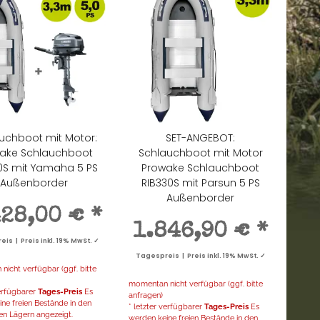
uchboot mit Motor:
SET-ANGEBOT:
ake Schlauchboot
Schlauchboot mit Motor
0S mit Yamaha 5 PS
Prowake Schlauchboot
Außenborder
RIB330S mit Parsun 5 PS
Außenborder
428,00 €
*
1.846,90 €
*
is | Preis inkl. 19% MwSt. ✓
Tagespreis | Preis inkl. 19% MwSt. ✓
icht verfügbar (ggf. bitte
momentan nicht verfügbar (ggf. bitte
verfügbarer
Tages-Preis
Es
anfragen)
ne freien Bestände in den
* letzter verfügbarer
Tages-Preis
Es
en Lägern angezeigt.
werden keine freien Bestände in den