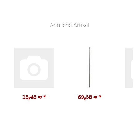
Ähnliche Artikel
13,48 €
*
69,58 €
*
7