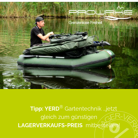
®
Tipp:
YERD
Gartentechnik
...jetzt
gleich zum günstigen
LAGERVERKAUFS-PREIS
mitbestellen!