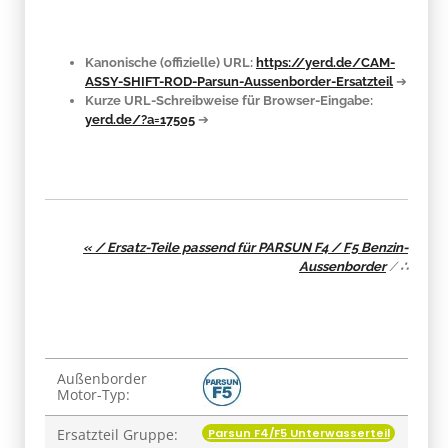
Kanonische (offizielle) URL:
https://yerd.de/CAM-
ASSY-SHIFT-ROD-Parsun-Aussenborder-Ersatzteil
➔
Kurze URL-Schreibweise für Browser-Eingabe:
yerd.de/?a=17505
➔
« / Ersatz-Teile passend für PARSUN F4 / F5 Benzin-
Aussenborder
/
∴
Produkteigenschaft
Wert
Außenborder
Motor-Typ:
Parsun F4/F5 Unterwasserteil
Ersatzteil Gruppe: