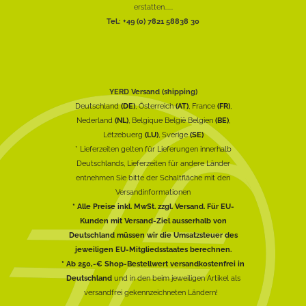
erstatten......
Tel.: +49 (0) 7821 58838 30
YERD Versand (shipping)
Deutschland
(DE)
, Österreich
(AT)
, France
(FR)
,
Nederland
(NL)
, Belgique België Belgien
(BE)
,
Lëtzebuerg
(LU)
, Sverige
(SE)
* Lieferzeiten gelten für Lieferungen innerhalb
Deutschlands, Lieferzeiten für andere Länder
entnehmen Sie bitte der Schaltfläche mit den
Versandinformationen
* Alle Preise inkl. MwSt. zzgl. Versand. Für EU-
Kunden mit Versand-Ziel ausserhalb von
Deutschland müssen wir die Umsatzsteuer des
jeweiligen EU-Mitgliedsstaates berechnen.
* Ab 250,-€ Shop-Bestellwert versandkostenfrei in
Deutschland
und in den beim jeweiligen Artikel als
versandfrei gekennzeichneten Ländern!