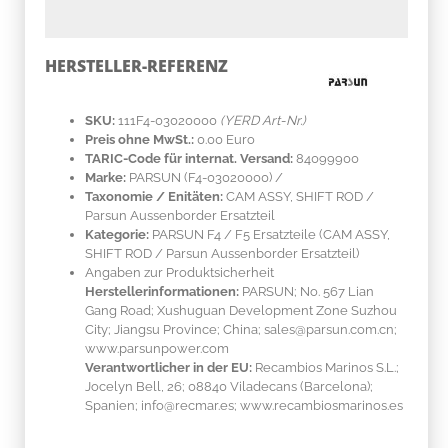
HERSTELLER-REFERENZ
SKU:
111F4-03020000
(YERD Art-Nr.)
Preis ohne MwSt.:
0.00 Euro
TARIC-Code für internat. Versand:
84099900
Marke:
PARSUN
(F4-03020000)
/
Taxonomie / Enitäten:
CAM ASSY, SHIFT ROD /
Parsun Aussenborder Ersatzteil
Kategorie:
PARSUN F4 / F5 Ersatzteile (CAM ASSY,
SHIFT ROD / Parsun Aussenborder Ersatzteil)
Angaben zur Produktsicherheit
Herstellerinformationen:
PARSUN; No. 567 Lian
Gang Road; Xushuguan Development Zone Suzhou
City; Jiangsu Province; China; sales@parsun.com.cn;
www.parsunpower.com
Verantwortlicher in der EU:
Recambios Marinos S.L.;
Jocelyn Bell, 26; 08840 Viladecans (Barcelona);
Spanien; info@recmar.es; www.recambiosmarinos.es