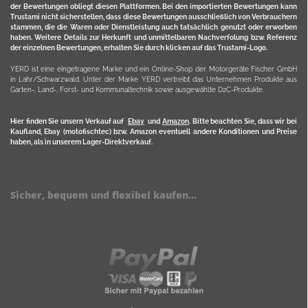
der Bewertungen obliegt diesen Plattformen. Bei den importierten Bewertungen kann
Trustami nicht sicherstellen, dass diese Bewertungen ausschließlich von Verbrauchern
stammen, die die Waren oder Dienstleistung auch tatsächlich genutzt oder erworben
haben. Weitere Details zur Herkunft und unmittelbaren Nachverfolung bzw. Referenz
der einzelnen Bewertungen, erhalten Sie durch klicken auf das Trustami-Logo.
YERD ist eine eingetragene Marke und ein Online-Shop der Motorgeräte Fischer GmbH
in Lahr/Schwarzwald. Unter der Marke YERD vertreibt das Unternehmen Produkte aus
Garten-, Land-, Forst- und Kommunaltechnik sowie ausgewählte D2C-Produkte.
Hier finden Sie unsern Verkauf auf
Ebay
und
Amazon
. Bitte beachten Sie, dass wir bei
Kaufland, Ebay (motofischtec) bzw. Amazon eventuell andere Konditionen und Preise
haben, als in unserem Lager-Direktverkauf.
Sicher, bequem und flexibel kaufen...