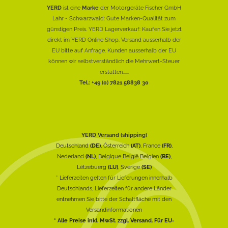
YERD
ist eine
Marke
der Motorgeräte Fischer GmbH
Lahr - Schwarzwald: Gute Marken-Qualität zum
günstigen Preis. YERD Lagerverkauf: Kaufen Sie jetzt
direkt im YERD Online Shop. Versand ausserhalb der
EU bitte auf Anfrage. Kunden ausserhalb der EU
können wir selbstverständlich die Mehrwert-Steuer
erstatten......
Tel.: +49 (0) 7821 58838 30
YERD Versand (shipping)
Deutschland
(DE)
, Österreich
(AT)
, France
(FR)
,
Nederland
(NL)
, Belgique België Belgien
(BE)
,
Lëtzebuerg
(LU)
, Sverige
(SE)
* Lieferzeiten gelten für Lieferungen innerhalb
Deutschlands, Lieferzeiten für andere Länder
entnehmen Sie bitte der Schaltfläche mit den
Versandinformationen
* Alle Preise inkl. MwSt. zzgl. Versand. Für EU-