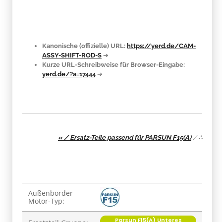
Kanonische (offizielle) URL:
https://yerd.de/CAM-
ASSY-SHIFT-ROD-S
➔
Kurze URL-Schreibweise für Browser-Eingabe:
yerd.de/?a=17444
➔
« / Ersatz-Teile passend für PARSUN F15(A)
/
∴
Produkteigenschaft
Wert
Außenborder
Motor-Typ:
Parsun F15(A) Unteres