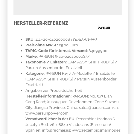
HERSTELLER-REFERENZ
SKU:
111F20-04020000S
(YERD Art-Nr.)
Preis ohne MwSt.:
25.00 Euro
TARIC-Code für internat. Versand:
84099900
Marke:
PARSUN
(F20-04020000S)
/
Taxonomie / Enitäten:
CAM ASSY, SHIFT ROD (S) /
Parsun Aussenborder Ersatzteil
Kategorie:
PARSUN F15 / A-Modelle / Ersatzteile
(CAM ASSY, SHIFT ROD (S) / Parsun Aussenborder
Ersatzteil)
Angaben zur Produktsicherheit
Herstellerinformationen:
PARSUN; No. 567 Lian
Gang Road; Xushuguan Development Zone Suzhou
City; Jiangsu Province; China; sales@parsun.com.cn;
www.parsunpower.com
Verantwortlicher in der EU:
Recambios Marinos S.L.;
Jocelyn Bell, 26; 08840 Viladecans (Barcelona);
Spanien; info@recmar.es; www.recambiosmarinos.es