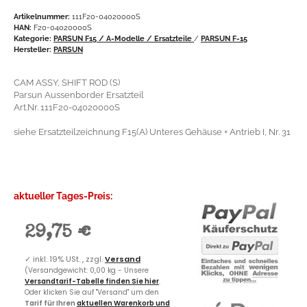
Artikelnummer:
111F20-04020000S
HAN:
F20-04020000S
Kategorie:
PARSUN F15 / A-Modelle / Ersatzteile
/
PARSUN F-15
Hersteller:
PARSUN
CAM ASSY, SHIFT ROD (S)
Parsun Aussenborder Ersatzteil
Art.Nr. 111F20-04020000S
siehe Ersatzteilzeichnung F15(A) Unteres Gehäuse + Antrieb I, Nr. 31
aktueller Tages-Preis:
29,75 €
✓
inkl. 19% USt. , zzgl.
Versand
(Versandgewicht: 0,00 kg - Unsere
Versandtarif-Tabelle finden Sie hier
.
Oder klicken Sie auf "Versand" um den
Tarif für Ihren
aktuellen Warenkorb und