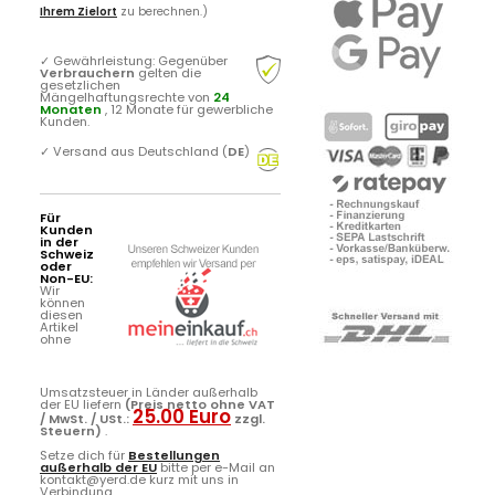
Ihrem Zielort
zu berechnen.)
✓
Gewährleistung: Gegenüber
Verbrauchern
gelten die
gesetzlichen
Mängelhaftungsrechte von
24
Monaten
, 12 Monate für gewerbliche
Kunden.
✓
Versand aus Deutschland (
DE
)
Für
Kunden
in der
Schweiz
oder
Non-EU:
Wir
können
diesen
Artikel
ohne
Umsatzsteuer in Länder außerhalb
der EU liefern
(Preis netto ohne VAT
25.00 Euro
/ MwSt. / USt.:
zzgl.
Steuern)
.
Setze dich für
Bestellungen
außerhalb der EU
bitte per e-Mail an
kontakt@yerd.de kurz mit uns in
Verbindung ...