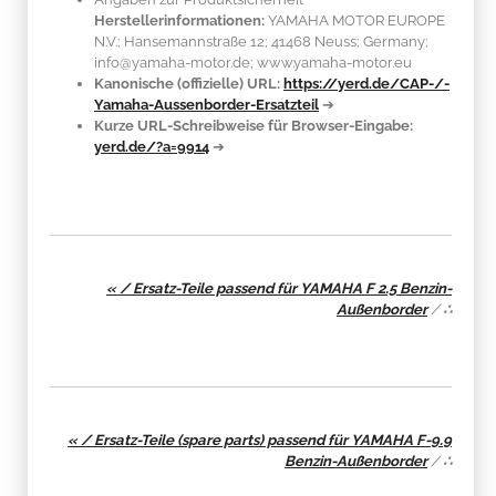
Herstellerinformationen:
YAMAHA MOTOR EUROPE
N.V.; Hansemannstraße 12; 41468 Neuss; Germany;
info@yamaha-motor.de; www.yamaha-motor.eu
Kanonische (offizielle) URL:
https://yerd.de/CAP-/-
Yamaha-Aussenborder-Ersatzteil
➔
Kurze URL-Schreibweise für Browser-Eingabe:
yerd.de/?a=9914
➔
« / Ersatz-Teile passend für YAMAHA F 2.5 Benzin-
Außenborder
/
∴
« / Ersatz-Teile (spare parts) passend für YAMAHA F-9.9
Benzin-Außenborder
/
∴