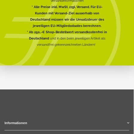
Versandinformationen
* Alle Preise inkl. MwSt. zzgl. Versand. Für EU-
Kunden mit Versand-Ziel ausserhalb von
Deutschland müssen wir die Umsatzsteuer des
jeweiligen EU-Mitgliedsstaates berechnen.
* Ab 250,-€ Shop-Bestellwert versandkostenfrei in
Deutschland
und in den beim jeweiligen Artikel als
versandfrei gekennzeichneten Ländern!
Informationen