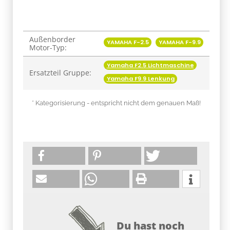
Außenborder
Produkteigenschaft
Wert
YAMAHA F-2.5
YAMAHA F-9.9
Motor-Typ:
Yamaha F2.5 Lichtmaschine
Ersatzteil Gruppe:
Yamaha F9.9 Lenkung
* Kategorisierung - entspricht nicht dem genauen Maß!
Du hast noch