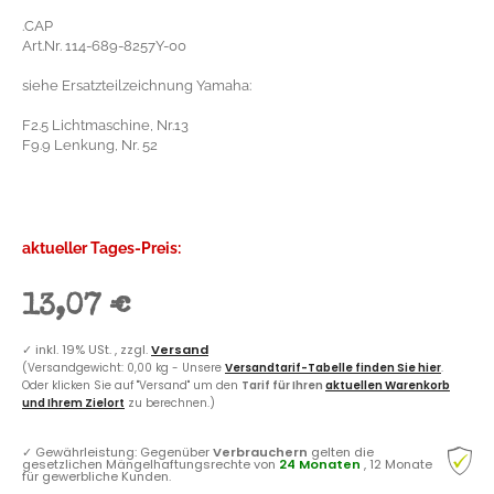
.CAP
Art.Nr. 114-689-8257Y-00
siehe Ersatzteilzeichnung Yamaha:
F2.5 Lichtmaschine, Nr.13
F9.9 Lenkung, Nr. 52
aktueller Tages-Preis:
13,07 €
✓
inkl. 19% USt. , zzgl.
Versand
(Versandgewicht: 0,00 kg - Unsere
Versandtarif-Tabelle finden Sie hier
.
Oder klicken Sie auf "Versand" um den
Tarif für Ihren
aktuellen Warenkorb
und Ihrem Zielort
zu berechnen.)
✓
Gewährleistung: Gegenüber
Verbrauchern
gelten die
gesetzlichen Mängelhaftungsrechte von
24 Monaten
, 12 Monate
für gewerbliche Kunden.