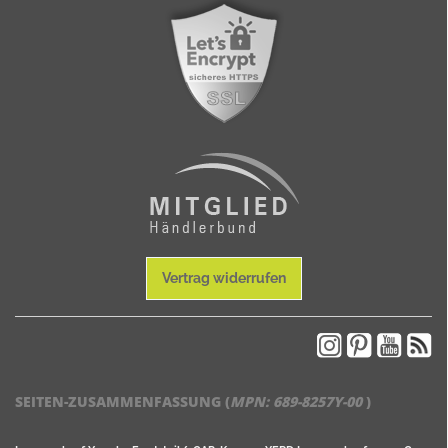
Vertrag widerrufen
SEITEN-ZUSAMMENFASSUNG (
MPN:
689-8257Y-00
)