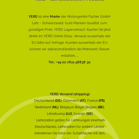
YERD
ist eine
Marke
der Motorgeräte Fischer GmbH
Lahr - Schwarzwald: Gute Marken-Qualität zum
günstigen Preis. YERD Lagerverkauf: Kaufen Sie jetzt
direkt im YERD Online Shop. Versand ausserhalb der
EU bitte auf Anfrage. Kunden ausserhalb der EU
können wir selbstverständlich die Mehrwert-Steuer
erstatten......
Tel.: +49 (0) 7821 58838 30
YERD Versand (shipping)
Deutschland
(DE)
, Österreich
(AT)
, France
(FR)
,
Nederland
(NL)
, Belgique België Belgien
(BE)
,
Lëtzebuerg
(LU)
, Sverige
(SE)
* Lieferzeiten gelten für Lieferungen innerhalb
Deutschlands, Lieferzeiten für andere Länder
entnehmen Sie bitte der Schaltfläche mit den