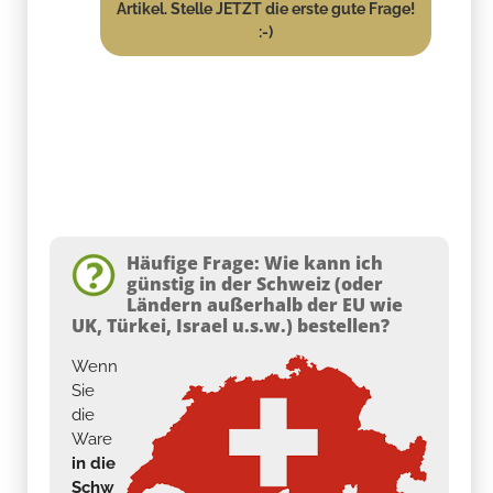
Artikel. Stelle JETZT die erste gute Frage!
:-)
Häufige Frage: Wie kann ich
günstig in der Schweiz (oder
Ländern außerhalb der EU wie
UK, Türkei, Israel u.s.w.) bestellen?
Wenn
Sie
die
Ware
in die
Schw