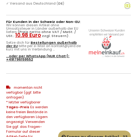
✓
Versand aus Deutschland (
DE
)
Für Kunden in der Schweiz oder Non-EU:
Wir können diesen Artikel ohne
Umsatzsteuer in Länder außerhalb der EU
liefern
(Preis netto ohne VAT / MwSt. /
10.98 Euro
USt.:
zzgl. Steuern)
.
Setze dich für
Bestellungen außerhalb
der EU
bitte per e-Mail an kontakt@yerd.de
kurz mit uns in Verbindung ...
...oder per
WhatsApp
(NUR Chat!):
+491796159552
momentan nicht
verfügbar (ggf. bitte
anfragen)
* letzter verfügbarer
Tages-Preis
Es werden
keine freien Bestände in
den verfügbaren Lägern
angezeigt. Verwenden
Sie ggf. das Fragen-
Formular auf dieser
Artikel-Seite für
Frage zu diesem Artikel...??