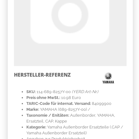
HERSTELLER-REFERENZ
SKU:
114-689-8257Y-00
(YERD Art-Nr.)
Preis ohne MwSt.:
10.98 Euro
TARIC-Code für internat. Versand:
84099900
Marke:
YAMAHA
(689-8257Y-00)
/
Taxonomie / Enitäten:
Außenborder, YAMAHA,
Ersatzteil, CAP, Kappe
Kategorie:
Yamaha Außenborder Ersatzteile (.CAP /
Yamaha Außenborder Ersatzteil)
Angaben zur Produktsicherheit