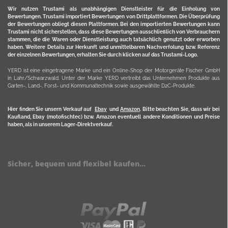
Wir nutzen Trustami als unabhängigen Dienstleister für die Einholung von
Bewertungen. Trustami importiert Bewertungen von Drittplattformen. Die Überprüfung
der Bewertungen obliegt diesen Plattformen. Bei den importierten Bewertungen kann
Trustami nicht sicherstellen, dass diese Bewertungen ausschließlich von Verbrauchern
stammen, die die Waren oder Dienstleistung auch tatsächlich genutzt oder erworben
haben. Weitere Details zur Herkunft und unmittelbaren Nachverfolung bzw. Referenz
der einzelnen Bewertungen, erhalten Sie durch klicken auf das Trustami-Logo.
YERD ist eine eingetragene Marke und ein Online-Shop der Motorgeräte Fischer GmbH
in Lahr/Schwarzwald. Unter der Marke YERD vertreibt das Unternehmen Produkte aus
Garten-, Land-, Forst- und Kommunaltechnik sowie ausgewählte D2C-Produkte.
Hier finden Sie unsern Verkauf auf
Ebay
und
Amazon
. Bitte beachten Sie, dass wir bei
Kaufland, Ebay (motofischtec) bzw. Amazon eventuell andere Konditionen und Preise
haben, als in unserem Lager-Direktverkauf.
Sicher, bequem und flexibel kaufen...