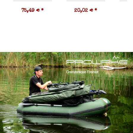
75,49 €
*
20,02 €
*
6