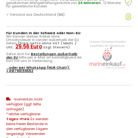
gesetzlichen Mängelhaftungsrechte von
24 Monaten
, 12 Monate
für gewerbliche Kunden.
✓
Versand aus Deutschland (
DE
)
Für Kunden in der Schweiz oder Non-EU:
Wir können diesen Artikel ohne
Umsatzsteuer in Länder außerhalb der EU
liefern
(Preis netto ohne VAT / MwSt. /
29.56 Euro
USt.:
zzgl. Steuern)
.
Setze dich für
Bestellungen außerhalb
der EU
bitte per e-Mail an kontakt@yerd.de
kurz mit uns in Verbindung ...
...oder per
WhatsApp
(NUR Chat!):
+491796159552
momentan nicht
verfügbar (ggf. bitte
anfragen)
* letzter verfügbarer
Tages-Preis
Es werden
keine freien Bestände in
den verfügbaren Lägern
angezeigt. Verwenden