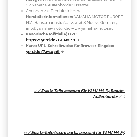
1 / Yamaha Außenborder Ersatzteil)
Angaben zur Produktsicherheit
Herstellerinformationen:
YAMAHA MOTOR EUROPE
N.V.; Hansemannstraße 12; 41468 Neuss; Germany;
info@yamaha-motor.de; www.yamaha-motor.eu
Kanonische (offizielle) URL:
https://yerd.de/CLAMP-1
➔
Kurze URL-Schreibweise für Browser-Eingabe:
yerd.de/?a=10316
➔
« / Ersatz-Teile passend für YAMAHA F4 Benzin-
Außenborder
/
∴
« / Ersatz-Teile (spare parts) passend für YAMAHA F5