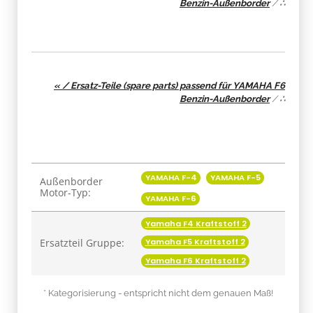
Benzin-Außenborder
/
∴
« / Ersatz-Teile (spare parts) passend für YAMAHA F6
Benzin-Außenborder
/
∴
Produkteigenschaft
Wert
YAMAHA F-4
YAMAHA F-5
Außenborder
Motor-Typ:
YAMAHA F-6
Yamaha F4 Kraftstoff 2
Ersatzteil Gruppe:
Yamaha F5 Kraftstoff 2
Yamaha F6 Kraftstoff 2
* Kategorisierung - entspricht nicht dem genauen Maß!