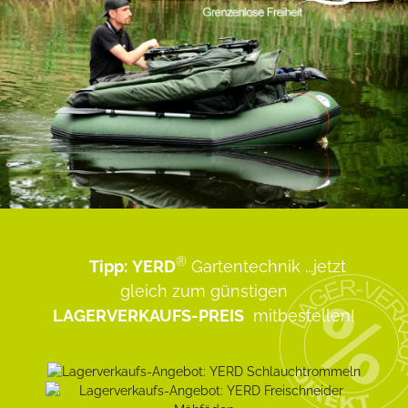
®
Tipp:
YERD
Gartentechnik
...jetzt
gleich zum günstigen
LAGERVERKAUFS-PREIS
mitbestellen!