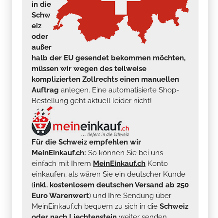
in die
Schw
eiz
oder
außer
halb der EU gesendet bekommen möchten,
müssen wir wegen des teilweise
komplizierten Zollrechts einen manuellen
Auftrag
anlegen. Eine automatisierte Shop-
Bestellung geht aktuell leider nicht!
Für die Schweiz empfehlen wir
MeinEinkauf.ch:
So können Sie bei uns
einfach mit Ihrem
MeinEinkauf.ch
Konto
einkaufen, als wären Sie ein deutscher Kunde
(
inkl. kostenlosem deutschen Versand ab 250
Euro Warenwert
) und Ihre Sendung über
MeinEinkauf.ch bequem zu sich in die
Schweiz
oder nach Liechtenstein
weiter senden