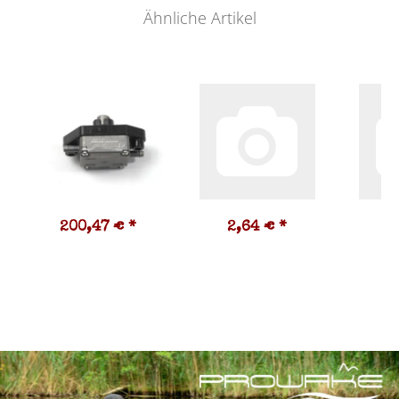
Ähnliche Artikel
200,47 €
*
2,64 €
*
2