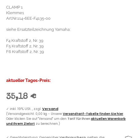
CLAMP 1
Klemme1
Art.Nr.114-6EE-F4135-00
siehe Ersatzteilzeichnung Yamaha:
F4 Kraftstoff 2, Nr. 39
F5 Kraftstoff 2, Nr. 39
F6 Kraftstoff 2, Nr. 39
aktueller Tages-Preis:
35,18 €
✓
inkl. 19% USt. , zzgl.
Versand
(Versandgewicht: 0,00 kg - Unsere
Versandtarif-Tabelle finden Sie hier
.
Oder klicken Sie auf "Versand" um den
Tarif für Ihren
aktuellen Warenkorb
und Ihrem Zielort
zu berechnen.)
✓
Gewährleistung: Gegenüber
Verbrauchern
gelten die