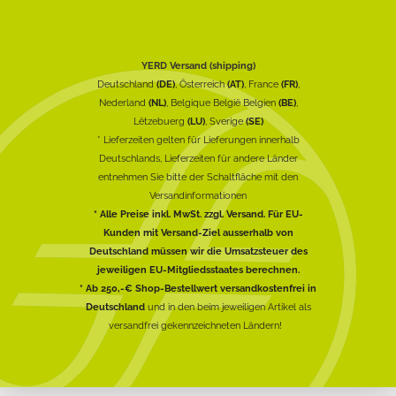
YERD Versand (shipping)
Deutschland
(DE)
, Österreich
(AT)
, France
(FR)
,
Nederland
(NL)
, Belgique België Belgien
(BE)
,
Lëtzebuerg
(LU)
, Sverige
(SE)
* Lieferzeiten gelten für Lieferungen innerhalb
Deutschlands, Lieferzeiten für andere Länder
entnehmen Sie bitte der Schaltfläche mit den
Versandinformationen
* Alle Preise inkl. MwSt. zzgl. Versand. Für EU-
Kunden mit Versand-Ziel ausserhalb von
Deutschland müssen wir die Umsatzsteuer des
jeweiligen EU-Mitgliedsstaates berechnen.
* Ab 250,-€ Shop-Bestellwert versandkostenfrei in
Deutschland
und in den beim jeweiligen Artikel als
versandfrei gekennzeichneten Ländern!