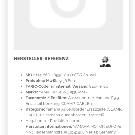
HERSTELLER-REFERENZ
SKU:
114-66R-48538-00
(YERD Art-Nr.)
Preis ohne MwSt.:
9.36 Euro
TARIC-Code für internat. Versand:
84099900
Marke:
YAMAHA
(66R-48538-00)
/
Taxonomie / Enitäten:
Aussenborder, Yamaha F9.9,
Ersatzteil Lenkung, CLAMP, CABLE 1
Kategorie:
Yamaha Außenborder Ersatzteile (CLAMP,
CABLE 1 / Yamaha Außenborder Ersatzteil)
Angaben zur Produktsicherheit
Herstellerinformationen:
YAMAHA MOTOR EUROPE
N.V.; Hansemannstraße 12; 41468 Neuss; Germany;