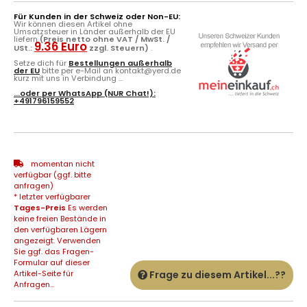
Für Kunden in der Schweiz oder Non-EU:
Wir können diesen Artikel ohne
Umsatzsteuer in Länder außerhalb der EU
liefern
(Preis netto ohne VAT / MwSt. /
9.36 Euro
USt.:
zzgl. Steuern)
.
Setze dich für
Bestellungen außerhalb
der EU
bitte per e-Mail an kontakt@yerd.de
kurz mit uns in Verbindung ...
...oder per
WhatsApp
(NUR Chat!):
+491796159552
momentan nicht
verfügbar (ggf. bitte
anfragen)
* letzter verfügbarer
Tages-Preis
Es werden
keine freien Bestände in
den verfügbaren Lägern
angezeigt. Verwenden
Sie ggf. das Fragen-
Formular auf dieser
Artikel-Seite für
Frage zu diesem Artikel...??
Anfragen...