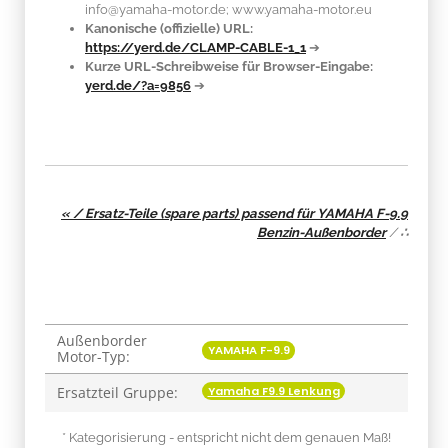
info@yamaha-motor.de; www.yamaha-motor.eu
Kanonische (offizielle) URL:
https://yerd.de/CLAMP-CABLE-1_1
➔
Kurze URL-Schreibweise für Browser-Eingabe:
yerd.de/?a=9856
➔
« / Ersatz-Teile (spare parts) passend für YAMAHA F-9.9
Benzin-Außenborder
/
∴
Außenborder
Produkteigenschaft
Wert
YAMAHA F-9.9
Motor-Typ:
Yamaha F9.9 Lenkung
Ersatzteil Gruppe:
* Kategorisierung - entspricht nicht dem genauen Maß!