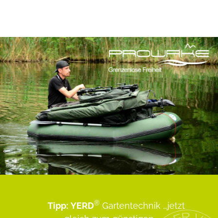
®
Tipp:
YERD
Gartentechnik
...jetzt