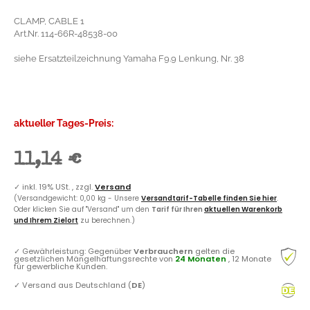
CLAMP, CABLE 1
Art.Nr. 114-66R-48538-00
siehe Ersatzteilzeichnung Yamaha F9.9 Lenkung, Nr. 38
aktueller Tages-Preis:
11,14 €
✓
inkl. 19% USt. , zzgl.
Versand
(Versandgewicht: 0,00 kg - Unsere
Versandtarif-Tabelle finden Sie hier
.
Oder klicken Sie auf "Versand" um den
Tarif für Ihren
aktuellen Warenkorb
und Ihrem Zielort
zu berechnen.)
✓
Gewährleistung: Gegenüber
Verbrauchern
gelten die
gesetzlichen Mängelhaftungsrechte von
24 Monaten
, 12 Monate
für gewerbliche Kunden.
✓
Versand aus Deutschland (
DE
)