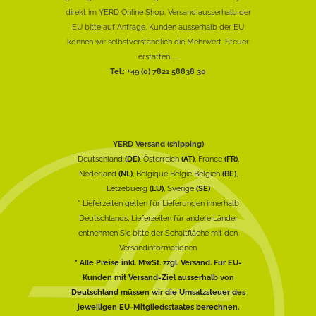
direkt im YERD Online Shop. Versand ausserhalb der
EU bitte auf Anfrage. Kunden ausserhalb der EU
können wir selbstverständlich die Mehrwert-Steuer
erstatten......
Tel.: +49 (0) 7821 58838 30
YERD Versand (shipping)
Deutschland
(DE)
, Österreich
(AT)
, France
(FR)
,
Nederland
(NL)
, Belgique België Belgien
(BE)
,
Lëtzebuerg
(LU)
, Sverige
(SE)
* Lieferzeiten gelten für Lieferungen innerhalb
Deutschlands, Lieferzeiten für andere Länder
entnehmen Sie bitte der Schaltfläche mit den
Versandinformationen
* Alle Preise inkl. MwSt. zzgl. Versand. Für EU-
Kunden mit Versand-Ziel ausserhalb von
Deutschland müssen wir die Umsatzsteuer des
jeweiligen EU-Mitgliedsstaates berechnen.