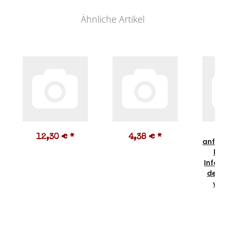
Ähnliche Artikel
Pr
12,30 €
*
4,38 €
*
anfra
kei
Infor
der 
vo