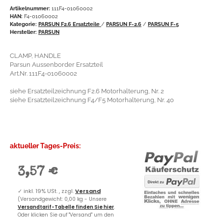
Artikelnummer:
111F4-01060002
HAN:
F4-01060002
Kategorie:
PARSUN F2.6 Ersatzteile
/
PARSUN F-2.6
/
PARSUN F-5
Hersteller:
PARSUN
CLAMP, HANDLE
Parsun Aussenborder Ersatzteil
Art.Nr. 111F4-01060002
siehe Ersatzteilzeichnung F2.6 Motorhalterung, Nr. 2
siehe Ersatzteilzeichnung F4/F5 Motorhalterung, Nr. 40
aktueller Tages-Preis:
3,57 €
✓
inkl. 19% USt. , zzgl.
Versand
(Versandgewicht: 0,00 kg - Unsere
Versandtarif-Tabelle finden Sie hier
.
Oder klicken Sie auf "Versand" um den