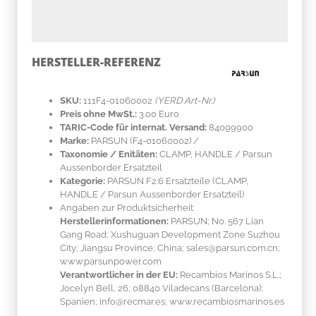
HERSTELLER-REFERENZ
SKU:
111F4-01060002
(YERD Art-Nr.)
Preis ohne MwSt.:
3.00 Euro
TARIC-Code für internat. Versand:
84099900
Marke:
PARSUN
(F4-01060002)
/
Taxonomie / Enitäten:
CLAMP, HANDLE / Parsun
Aussenborder Ersatzteil
Kategorie:
PARSUN F2.6 Ersatzteile (CLAMP,
HANDLE / Parsun Aussenborder Ersatzteil)
Angaben zur Produktsicherheit
Herstellerinformationen:
PARSUN; No. 567 Lian
Gang Road; Xushuguan Development Zone Suzhou
City; Jiangsu Province; China; sales@parsun.com.cn;
www.parsunpower.com
Verantwortlicher in der EU:
Recambios Marinos S.L.;
Jocelyn Bell, 26; 08840 Viladecans (Barcelona);
Spanien; info@recmar.es; www.recambiosmarinos.es