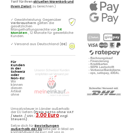
Tarif für Ihren
aktuellen Warenkorb und
Ihrem Zielort
zu berechnen.)
✓
Gewährleistung: Gegenüber
Verbrauchern
gelten die
gesetzlichen
Mängelhaftungsrechte von
24
Monaten
, 12 Monate für gewerbliche
Kunden.
✓
Versand aus Deutschland (
DE
)
Für
Kunden
in der
Schweiz
oder
Non-EU:
Wir
können
diesen
Artikel
ohne
Umsatzsteuer in Länder außerhalb
der EU liefern
(Preis netto ohne VAT
3.00 Euro
/ MwSt. / USt.:
zzgl.
Steuern)
.
Setze dich für
Bestellungen
außerhalb der EU
bitte per e-Mail an
kontakt@yerd.de kurz mit uns in