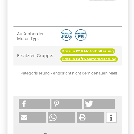
Produkteigenschaft
Wert
Außenborder
Motor-Typ:
Parsun F2,6 Motorhalterung
Ersatzteil Gruppe:
Parsun F4/F5 Motorhalterung
* Kategorisierung - entspricht nicht dem genauen Maß!