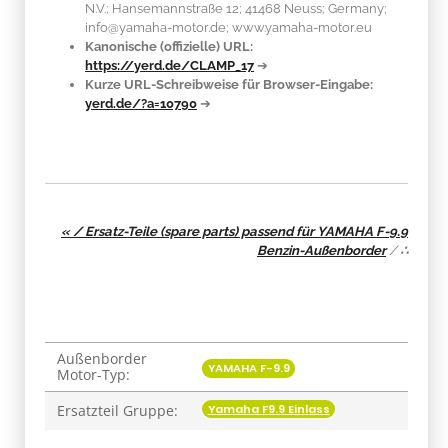
N.V.; Hansemannstraße 12; 41468 Neuss; Germany;
info@yamaha-motor.de; www.yamaha-motor.eu
Kanonische (offizielle) URL:
https://yerd.de/CLAMP_17
➔
Kurze URL-Schreibweise für Browser-Eingabe:
yerd.de/?a=10790
➔
« / Ersatz-Teile (spare parts) passend für YAMAHA F-9.9
Benzin-Außenborder
/
∴
Außenborder
Produkteigenschaft
Wert
YAMAHA F-9.9
Motor-Typ:
Yamaha F9.9 Einlass
Ersatzteil Gruppe: