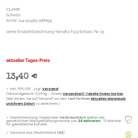
CLAMP
Schelle
Art.Nr. 114-90465-08M99
siehe Ersatzteilzeichnung Yamaha F9.9 Einlass, Nr. 15
aktueller Tages-Preis:
13,40 €
✓
inkl. 19% USt. , zzgl.
Versand
(Versandgewicht: 0,00 kg - Unsere
Versandtarif-Tabelle finden Sie hier
.
Oder klicken Sie auf "Versand" um den
Tarif für Ihren
aktuellen Warenkorb
und Ihrem Zielort
zu berechnen.)
✓
Gewährleistung: Gegenüber
Verbrauchern
gelten die
gesetzlichen Mängelhaftungsrechte von
24 Monaten
, 12 Monate
für gewerbliche Kunden.
✓
Versand aus Deutschland (
DE
)