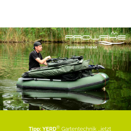
®
Tipp:
YERD
Gartentechnik
...jetzt