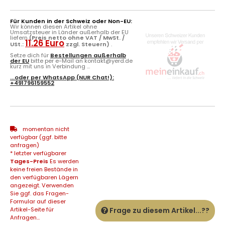
Für Kunden in der Schweiz oder Non-EU:
Wir können diesen Artikel ohne
Umsatzsteuer in Länder außerhalb der EU
liefern
(Preis netto ohne VAT / MwSt. /
11.26 Euro
USt.:
zzgl. Steuern)
.
Setze dich für
Bestellungen außerhalb
der EU
bitte per e-Mail an kontakt@yerd.de
kurz mit uns in Verbindung ...
...oder per
WhatsApp
(NUR Chat!):
+491796159552
momentan nicht
verfügbar (ggf. bitte
anfragen)
* letzter verfügbarer
Tages-Preis
Es werden
keine freien Bestände in
den verfügbaren Lägern
angezeigt. Verwenden
Sie ggf. das Fragen-
Formular auf dieser
Artikel-Seite für
Frage zu diesem Artikel...??
Anfragen...