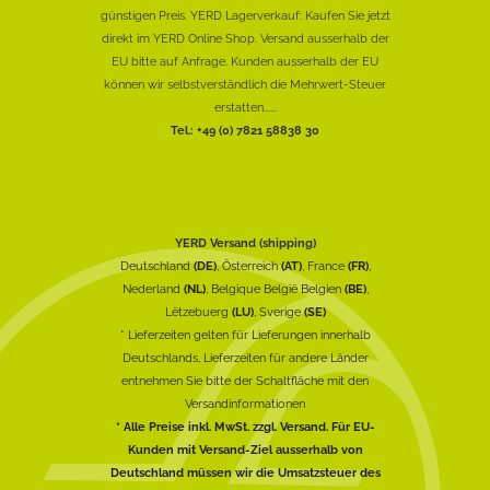
günstigen Preis. YERD Lagerverkauf: Kaufen Sie jetzt
direkt im YERD Online Shop. Versand ausserhalb der
EU bitte auf Anfrage. Kunden ausserhalb der EU
können wir selbstverständlich die Mehrwert-Steuer
erstatten......
Tel.: +49 (0) 7821 58838 30
YERD Versand (shipping)
Deutschland
(DE)
, Österreich
(AT)
, France
(FR)
,
Nederland
(NL)
, Belgique België Belgien
(BE)
,
Lëtzebuerg
(LU)
, Sverige
(SE)
* Lieferzeiten gelten für Lieferungen innerhalb
Deutschlands, Lieferzeiten für andere Länder
entnehmen Sie bitte der Schaltfläche mit den
Versandinformationen
* Alle Preise inkl. MwSt. zzgl. Versand. Für EU-
Kunden mit Versand-Ziel ausserhalb von
Deutschland müssen wir die Umsatzsteuer des