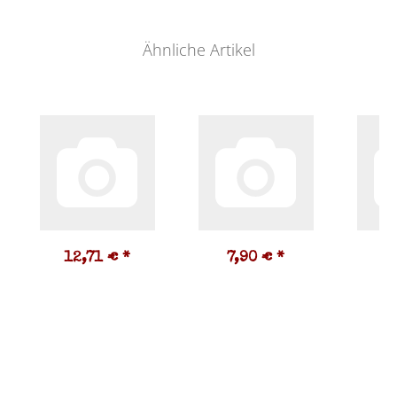
Ähnliche Artikel
12,71 €
*
7,90 €
*
3