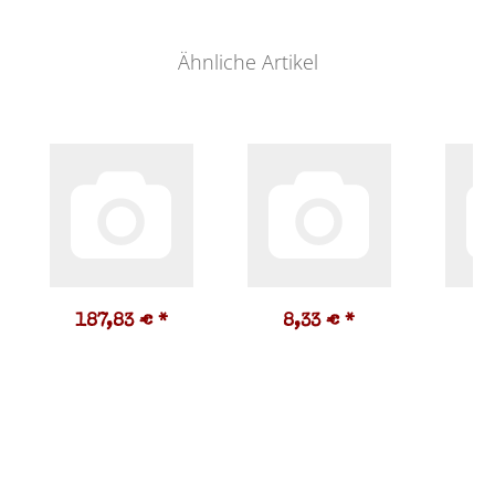
Ähnliche Artikel
187,83 €
*
8,33 €
*
1