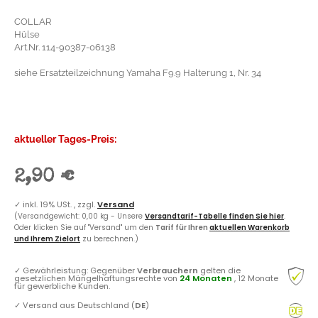
COLLAR
Hülse
Art.Nr. 114-90387-06138
siehe Ersatzteilzeichnung Yamaha F9.9 Halterung 1, Nr. 34
aktueller Tages-Preis:
2,90 €
✓
inkl. 19% USt. , zzgl.
Versand
(Versandgewicht: 0,00 kg - Unsere
Versandtarif-Tabelle finden Sie hier
.
Oder klicken Sie auf "Versand" um den
Tarif für Ihren
aktuellen Warenkorb
und Ihrem Zielort
zu berechnen.)
✓
Gewährleistung: Gegenüber
Verbrauchern
gelten die
gesetzlichen Mängelhaftungsrechte von
24 Monaten
, 12 Monate
für gewerbliche Kunden.
✓
Versand aus Deutschland (
DE
)