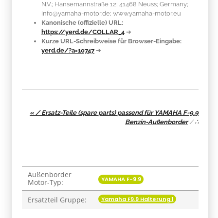
N.V.; Hansemannstraße 12; 41468 Neuss; Germany;
info@yamaha-motor.de; www.yamaha-motor.eu
Kanonische (offizielle) URL:
https://yerd.de/COLLAR_4
➔
Kurze URL-Schreibweise für Browser-Eingabe:
yerd.de/?a=10747
➔
« / Ersatz-Teile (spare parts) passend für YAMAHA F-9.9
Benzin-Außenborder
/
∴
Außenborder
Produkteigenschaft
Wert
YAMAHA F-9.9
Motor-Typ:
Yamaha F9.9 Halterung 1
Ersatzteil Gruppe: