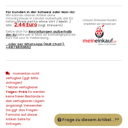
Für Kunden in der Schweiz oder Non-EU:
Wir können diesen Artikel ohne
Umsatzsteuer in Länder außerhalb der EU
liefern
(Preis netto ohne VAT / MwSt. /
2.44 Euro
USt.:
zzgl. Steuern)
.
Setze dich für
Bestellungen außerhalb
der EU
bitte per e-Mail an kontakt@yerd.de
kurz mit uns in Verbindung ...
...oder per
WhatsApp
(NUR Chat!):
+491796159552
momentan nicht
verfügbar (ggf. bitte
anfragen)
* letzter verfügbarer
Tages-Preis
Es werden
keine freien Bestände in
den verfügbaren Lägern
angezeigt. Verwenden
Sie ggf. das Fragen-
Formular auf dieser
Artikel-Seite für
Frage zu diesem Artikel...??
Anfragen...