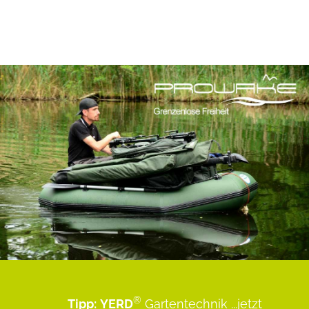
®
Tipp:
YERD
Gartentechnik
...jetzt