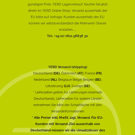
günstigen Preis. YERD Lagerverkauf: Kaufen Sie jetzt
direkt im YERD Online Shop. Versand ausserhalb der
EU bitte auf Anfrage. Kunden ausserhalb der EU
können wir selbstverständlich die Mehrwert-Steuer
erstatten......
Tel.: +49 (0) 7821 58838 30
YERD Versand (shipping)
Deutschland
(DE)
, Österreich
(AT)
, France
(FR)
,
Nederland
(NL)
, Belgique België Belgien
(BE)
,
Lëtzebuerg
(LU)
, Sverige
(SE)
* Lieferzeiten gelten für Lieferungen innerhalb
Deutschlands, Lieferzeiten für andere Länder
entnehmen Sie bitte der Schaltfläche mit den
Versandinformationen
* Alle Preise inkl. MwSt. zzgl. Versand. Für EU-
Kunden mit Versand-Ziel ausserhalb von
Deutschland müssen wir die Umsatzsteuer des