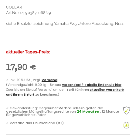
COLLAR
Art.Nr. 114-90387-068N9
siehe Ersatzteilzeichnung Yamaha F2.5 Untere Abdeckung, Nr.11
aktueller Tages-Preis:
17,90 €
✓
inkl. 19% USt. , zzgl.
Versand
(Versandgewicht: 0,00 kg - Unsere
Versandtarif-Tabelle finden Sie hier
.
Oder klicken Sie auf "Versand" um den
Tarif für Ihren
aktuellen Warenkorb
und Ihrem Zielort
zu berechnen.)
✓
Gewährleistung: Gegenüber
Verbrauchern
gelten die
gesetzlichen Mängelhaftungsrechte von
24 Monaten
, 12 Monate
für gewerbliche Kunden.
✓
Versand aus Deutschland (
DE
)