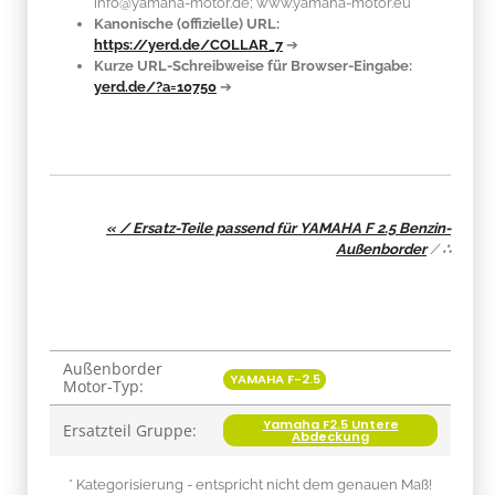
info@yamaha-motor.de; www.yamaha-motor.eu
Kanonische (offizielle) URL:
https://yerd.de/COLLAR_7
➔
Kurze URL-Schreibweise für Browser-Eingabe:
yerd.de/?a=10750
➔
« / Ersatz-Teile passend für YAMAHA F 2.5 Benzin-
Außenborder
/
∴
Außenborder
Produkteigenschaft
Wert
YAMAHA F-2.5
Motor-Typ:
Yamaha F2.5 Untere
Ersatzteil Gruppe:
Abdeckung
* Kategorisierung - entspricht nicht dem genauen Maß!