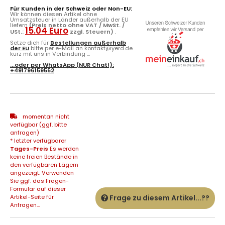
Für Kunden in der Schweiz oder Non-EU:
Wir können diesen Artikel ohne
Umsatzsteuer in Länder außerhalb der EU
liefern
(Preis netto ohne VAT / MwSt. /
15.04 Euro
USt.:
zzgl. Steuern)
.
Setze dich für
Bestellungen außerhalb
der EU
bitte per e-Mail an kontakt@yerd.de
kurz mit uns in Verbindung ...
...oder per
WhatsApp
(NUR Chat!):
+491796159552
momentan nicht
verfügbar (ggf. bitte
anfragen)
* letzter verfügbarer
Tages-Preis
Es werden
keine freien Bestände in
den verfügbaren Lägern
angezeigt. Verwenden
Sie ggf. das Fragen-
Formular auf dieser
Artikel-Seite für
Frage zu diesem Artikel...??
Anfragen...