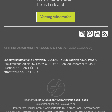
Vertrag widerrufen
SEITEN-ZUSAMMENFASSUNG (
MPN:
90387-068N9
)
Lagerverkauf:Yamaha Ersatzteil/ COLLAR - YERD Lagerverkauf, 17,90 €
Direktverkauf (Art.Nr. 114-90387-068N9) COLLAR (Außenborder, YAMAHA,
Ersatzteil, COLLAR, HÜLSE).
https://yerd.de/COLLAR_7
Fischer Online-Shops Lahr/Schwarzwald 2008 -
2026
www.fischer-lahr.de
|
www.yerd.de
Motorgeräte Fischer GmbH; Weingartenstr. 79; D-77933 Lahr / Schwarzwald;