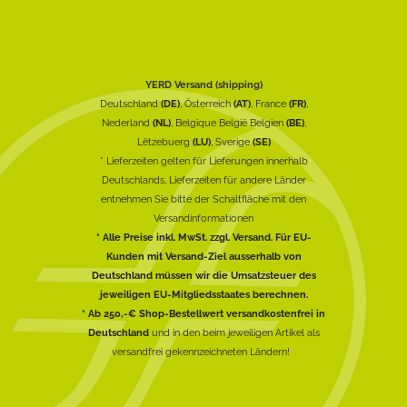
YERD Versand (shipping)
Deutschland
(DE)
, Österreich
(AT)
, France
(FR)
,
Nederland
(NL)
, Belgique België Belgien
(BE)
,
Lëtzebuerg
(LU)
, Sverige
(SE)
* Lieferzeiten gelten für Lieferungen innerhalb
Deutschlands, Lieferzeiten für andere Länder
entnehmen Sie bitte der Schaltfläche mit den
Versandinformationen
* Alle Preise inkl. MwSt. zzgl. Versand. Für EU-
Kunden mit Versand-Ziel ausserhalb von
Deutschland müssen wir die Umsatzsteuer des
jeweiligen EU-Mitgliedsstaates berechnen.
* Ab 250,-€ Shop-Bestellwert versandkostenfrei in
Deutschland
und in den beim jeweiligen Artikel als
versandfrei gekennzeichneten Ländern!