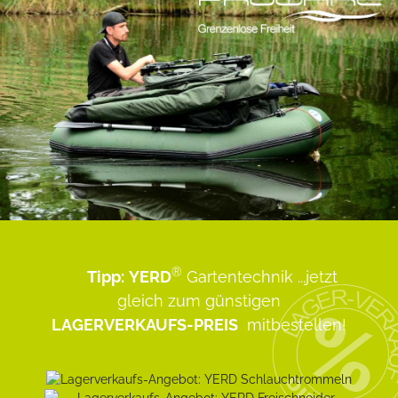
®
Tipp:
YERD
Gartentechnik
...jetzt
gleich zum günstigen
LAGERVERKAUFS-PREIS
mitbestellen!