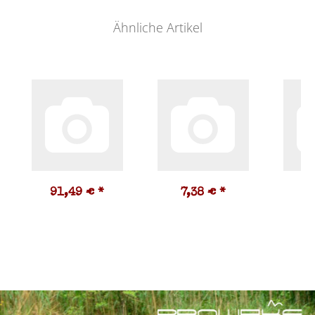
Ähnliche Artikel
91,49 €
*
7,38 €
*
5