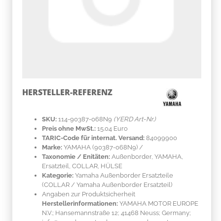
HERSTELLER-REFERENZ
SKU:
114-90387-068N9
(YERD Art-Nr.)
Preis ohne MwSt.:
15.04 Euro
TARIC-Code für internat. Versand:
84099900
Marke:
YAMAHA
(90387-068N9)
/
Taxonomie / Enitäten:
Außenborder, YAMAHA,
Ersatzteil, COLLAR, HÜLSE
Kategorie:
Yamaha Außenborder Ersatzteile
(COLLAR / Yamaha Außenborder Ersatzteil)
Angaben zur Produktsicherheit
Herstellerinformationen:
YAMAHA MOTOR EUROPE
N.V.; Hansemannstraße 12; 41468 Neuss; Germany;