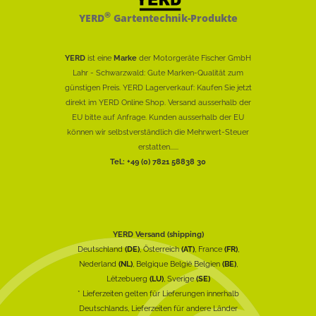
®
YERD
Gartentechnik-Produkte
YERD
ist eine
Marke
der Motorgeräte Fischer GmbH
Lahr - Schwarzwald: Gute Marken-Qualität zum
günstigen Preis. YERD Lagerverkauf: Kaufen Sie jetzt
direkt im YERD Online Shop. Versand ausserhalb der
EU bitte auf Anfrage. Kunden ausserhalb der EU
können wir selbstverständlich die Mehrwert-Steuer
erstatten......
Tel.: +49 (0) 7821 58838 30
YERD Versand (shipping)
Deutschland
(DE)
, Österreich
(AT)
, France
(FR)
,
Nederland
(NL)
, Belgique België Belgien
(BE)
,
Lëtzebuerg
(LU)
, Sverige
(SE)
* Lieferzeiten gelten für Lieferungen innerhalb
Deutschlands, Lieferzeiten für andere Länder