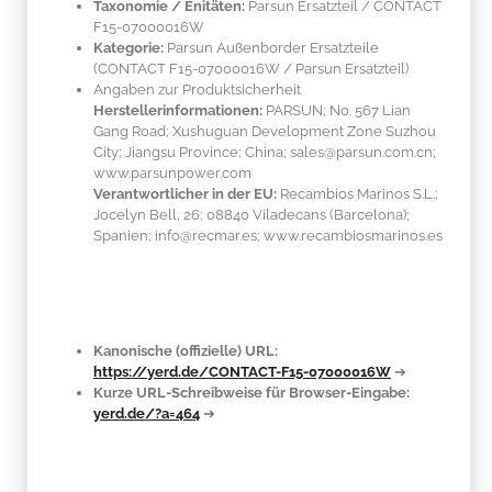
Taxonomie / Enitäten:
Parsun Ersatzteil / CONTACT
F15-07000016W
Kategorie:
Parsun Außenborder Ersatzteile
(CONTACT F15-07000016W / Parsun Ersatzteil)
Angaben zur Produktsicherheit
Herstellerinformationen:
PARSUN; No. 567 Lian
Gang Road; Xushuguan Development Zone Suzhou
City; Jiangsu Province; China; sales@parsun.com.cn;
www.parsunpower.com
Verantwortlicher in der EU:
Recambios Marinos S.L.;
Jocelyn Bell, 26; 08840 Viladecans (Barcelona);
Spanien; info@recmar.es; www.recambiosmarinos.es
Kanonische (offizielle) URL:
https://yerd.de/CONTACT-F15-07000016W
➔
Kurze URL-Schreibweise für Browser-Eingabe:
yerd.de/?a=464
➔