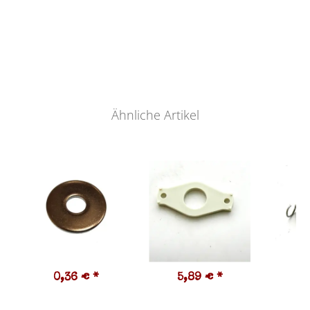
Ähnliche Artikel
0,36 €
*
5,89 €
*
2