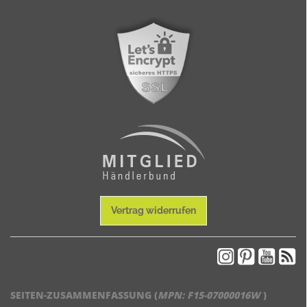
Vertrag widerrufen
SEITEN-ZUSAMMENFASSUNG (
MPN:
F15-07000016W
)