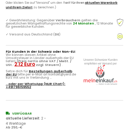
Oder klicken Sie auf "Versand" um den
Tarif für Ihren
aktuellen Warenkorb
und Ihrem Zielort
zu berechnen.)
✓
Gewährleistung: Gegenüber
Verbrauchern
gelten die
gesetzlichen Mängelhaftungsrechte von
24 Monaten
, 12 Monate
für gewerbliche Kunden.
✓
Versand aus Deutschland (
DE
)
Für Kunden in der Schweiz oder Non-EU:
Wir können diesen Artikel ohne
Umsatzsteuer in Länder außerhalb der EU
liefern
(Preis netto ohne VAT / MwSt. /
2.12 Euro
USt.:
zzgl. Steuern)
.
Setze dich für
Bestellungen außerhalb
der EU
bitte per e-Mail an kontakt@yerd.de
kurz mit uns in Verbindung ...
...oder per
WhatsApp
(NUR Chat!):
+491796159552
VERFÜGBAR
aktuelle Lieferzeit
:
2 -
4 Werktage
Ab 250,-€