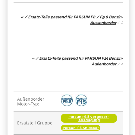
« / Ersatz-Teile passend für PARSUN F8 / F9.8 Benzin-
Aussenborder
/
∴
« / Ersatz-Teile passend für PARSUN F15 Benzin-
Außenborder
/
∴
Produkteigenschaft
Wert
Außenborder
Motor-Typ:
Parsun F9.8 Vergaser-
Ansaugung
Ersatzteil Gruppe:
Parsun F15 Anlasser