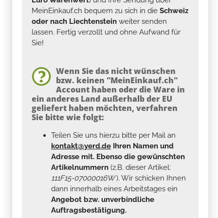
MeinEinkauf.ch bequem zu sich in die
Schweiz
oder nach Liechtenstein
weiter senden
lassen. Fertig verzollt und ohne Aufwand für
Sie!
Wenn Sie das nicht wünschen
bzw. keinen "MeinEinkauf.ch"
Account haben oder die Ware in
ein anderes Land außerhalb der EU
geliefert haben möchten, verfahren
Sie bitte wie folgt:
Teilen Sie uns hierzu bitte per Mail an
kontakt@yerd.de
Ihren Namen und
Adresse mit. Ebenso die gewünschten
Artikelnummern
(z.B. dieser Artikel:
111F15-07000016W
). Wir schicken Ihnen
dann innerhalb eines Arbeitstages ein
Angebot bzw. unverbindliche
Auftragsbestätigung.