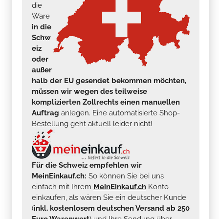
die
Ware
in die
Schw
eiz
oder
außer
halb der EU gesendet bekommen möchten,
müssen wir wegen des teilweise
komplizierten Zollrechts einen manuellen
Auftrag
anlegen. Eine automatisierte Shop-
Bestellung geht aktuell leider nicht!
Für die Schweiz empfehlen wir
MeinEinkauf.ch:
So können Sie bei uns
einfach mit Ihrem
MeinEinkauf.ch
Konto
einkaufen, als wären Sie ein deutscher Kunde
(
inkl. kostenlosem deutschen Versand ab 250
Euro Warenwert
) und Ihre Sendung über