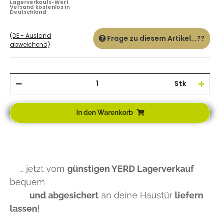
Lagerverkaufs-Wert
Versand kostenlos in
Deutschland
(DE - Ausland
Frage zu diesem Artikel...??
abweichend)
Stk
In den Warenkorb
... jetzt vom
günstigen YERD Lagerverkauf
bequem
und abgesichert
an deine Haustür
liefern
lassen
!