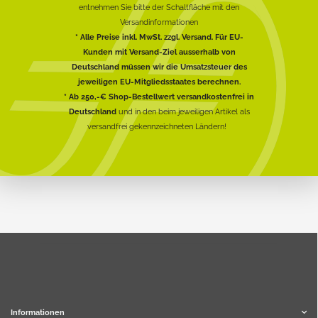
entnehmen Sie bitte der Schaltfläche mit den
Versandinformationen
* Alle Preise inkl. MwSt. zzgl. Versand. Für EU-
Kunden mit Versand-Ziel ausserhalb von
Deutschland müssen wir die Umsatzsteuer des
jeweiligen EU-Mitgliedsstaates berechnen.
* Ab 250,-€ Shop-Bestellwert versandkostenfrei in
Deutschland
und in den beim jeweiligen Artikel als
versandfrei gekennzeichneten Ländern!
Informationen