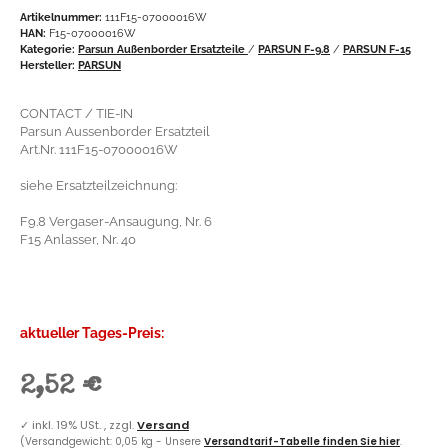
Artikelnummer:
111F15-07000016W
HAN:
F15-07000016W
Kategorie:
Parsun Außenborder Ersatzteile
/
PARSUN F-9.8
/
PARSUN F-15
Hersteller:
PARSUN
CONTACT / TIE-IN
Parsun Aussenborder Ersatzteil
Art.Nr. 111F15-07000016W
siehe Ersatzteilzeichnung:
F9.8 Vergaser-Ansaugung, Nr. 6
F15 Anlasser, Nr. 40
aktueller Tages-Preis:
2,52 €
✓
inkl. 19% USt. , zzgl.
Versand
(Versandgewicht: 0,05 kg - Unsere
Versandtarif-Tabelle finden Sie hier
.