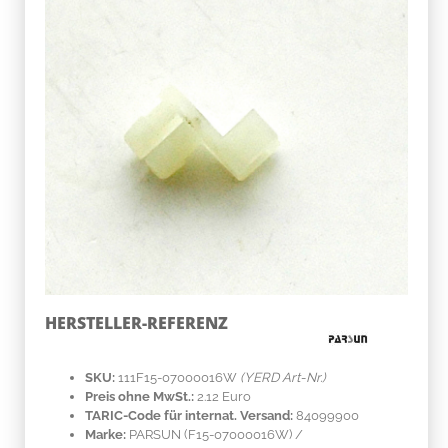
HERSTELLER-REFERENZ
SKU:
111F15-07000016W
(YERD Art-Nr.)
Preis ohne MwSt.:
2.12 Euro
TARIC-Code für internat. Versand:
84099900
Marke:
PARSUN
(F15-07000016W)
/