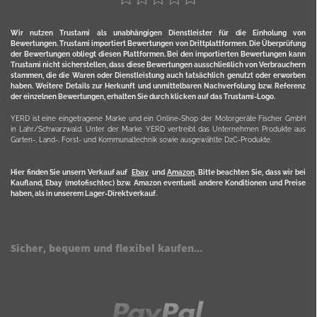
Wir nutzen Trustami als unabhängigen Dienstleister für die Einholung von
Bewertungen. Trustami importiert Bewertungen von Drittplattformen. Die Überprüfung
der Bewertungen obliegt diesen Plattformen. Bei den importierten Bewertungen kann
Trustami nicht sicherstellen, dass diese Bewertungen ausschließlich von Verbrauchern
stammen, die die Waren oder Dienstleistung auch tatsächlich genutzt oder erworben
haben. Weitere Details zur Herkunft und unmittelbaren Nachverfolung bzw. Referenz
der einzelnen Bewertungen, erhalten Sie durch klicken auf das Trustami-Logo.
YERD ist eine eingetragene Marke und ein Online-Shop der Motorgeräte Fischer GmbH
in Lahr/Schwarzwald. Unter der Marke YERD vertreibt das Unternehmen Produkte aus
Garten-, Land-, Forst- und Kommunaltechnik sowie ausgewählte D2C-Produkte.
Hier finden Sie unsern Verkauf auf
Ebay
und
Amazon
. Bitte beachten Sie, dass wir bei
Kaufland, Ebay (motofischtec) bzw. Amazon eventuell andere Konditionen und Preise
haben, als in unserem Lager-Direktverkauf.
Sicher, bequem und flexibel kaufen...