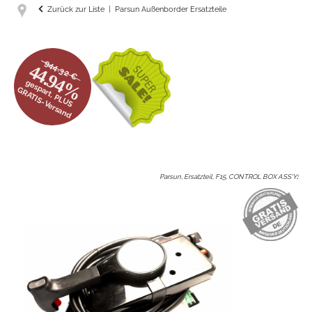
Zurück zur Liste
Parsun Außenborder Ersatzteile
944.32 €
44.94%
gespart, PLUS
GRATIS-Versand
Parsun, Ersatzteil, F15, CONTROL BOX ASS‘Y
: