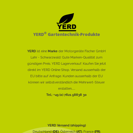
®
YERD
Gartentechnik-Produkte
YERD
ist eine
Marke
der Motorgeräte Fischer GmbH
Lahr - Schwarzwald: Gute Marken-Qualität zum
günstigen Preis. YERD Lagerverkauf: Kaufen Sie jetzt
direkt im YERD Online Shop. Versand ausserhalb der
EU bitte auf Anfrage. Kunden ausserhalb der EU
können wir selbstverständlich die Mehrwert-Steuer
erstatten......
Tel.: +49 (0) 7821 58838 30
YERD Versand (shipping)
Deutschland
(DE)
, Österreich
(AT)
, France
(FR)
,