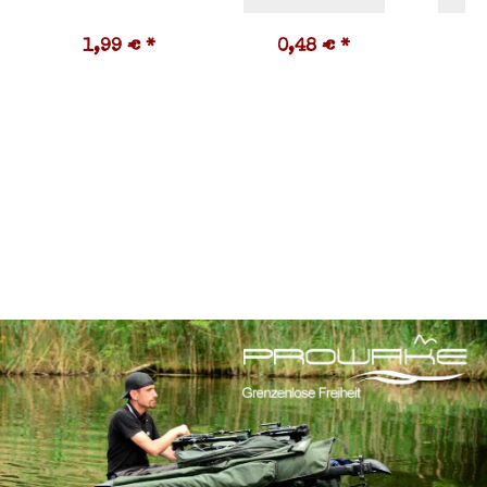
1,99 €
*
0,48 €
*
3