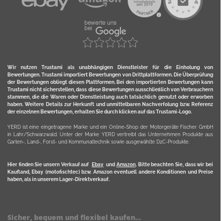
Wir nutzen Trustami als unabhängigen Dienstleister für die Einholung von
Bewertungen. Trustami importiert Bewertungen von Drittplattformen. Die Überprüfung
der Bewertungen obliegt diesen Plattformen. Bei den importierten Bewertungen kann
Trustami nicht sicherstellen, dass diese Bewertungen ausschließlich von Verbrauchern
stammen, die die Waren oder Dienstleistung auch tatsächlich genutzt oder erworben
haben. Weitere Details zur Herkunft und unmittelbaren Nachverfolung bzw. Referenz
der einzelnen Bewertungen, erhalten Sie durch klicken auf das Trustami-Logo.
YERD ist eine eingetragene Marke und ein Online-Shop der Motorgeräte Fischer GmbH
in Lahr/Schwarzwald. Unter der Marke YERD vertreibt das Unternehmen Produkte aus
Garten-, Land-, Forst- und Kommunaltechnik sowie ausgewählte D2C-Produkte.
Hier finden Sie unsern Verkauf auf
Ebay
und
Amazon
. Bitte beachten Sie, dass wir bei
Kaufland, Ebay (motofischtec) bzw. Amazon eventuell andere Konditionen und Preise
haben, als in unserem Lager-Direktverkauf.
Sicher, bequem und flexibel kaufen...