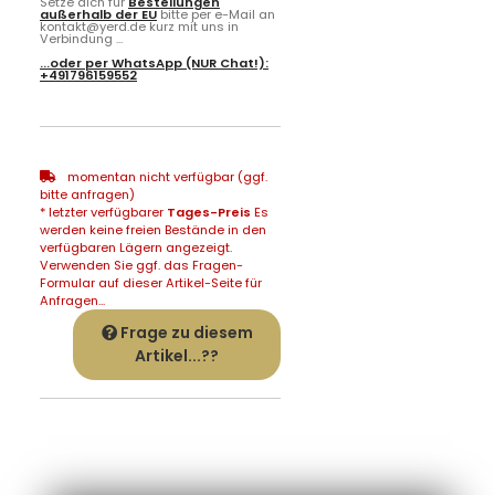
Setze dich für
Bestellungen
außerhalb der EU
bitte per e-Mail an
kontakt@yerd.de kurz mit uns in
Verbindung ...
...oder per
WhatsApp
(NUR Chat!):
+491796159552
momentan nicht verfügbar (ggf.
bitte anfragen)
* letzter verfügbarer
Tages-Preis
Es
werden keine freien Bestände in den
verfügbaren Lägern angezeigt.
Verwenden Sie ggf. das Fragen-
Formular auf dieser Artikel-Seite für
Anfragen...
Frage zu diesem
Artikel...??