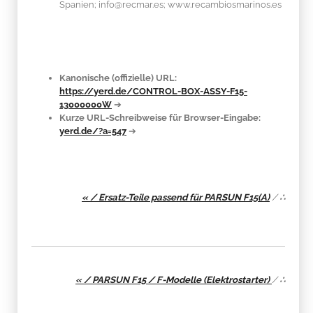
Spanien; info@recmar.es; www.recambiosmarinos.es
Kanonische (offizielle) URL:
https://yerd.de/CONTROL-BOX-ASSY-F15-
13000000W
➔
Kurze URL-Schreibweise für Browser-Eingabe:
yerd.de/?a=547
➔
« / Ersatz-Teile passend für PARSUN F15(A)
/
∴
« / PARSUN F15 / F-Modelle (Elektrostarter)
/
∴