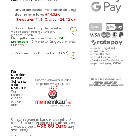
Ihrem Zielort
zu berechnen.)
Unverbindliche Preisempfehlung
des Herstellers
:
944,32 €
✓
(Sie sparen
44.94%
, also
424,42 €
)
✓
Gewährleistung: Gegenüber
Verbrauchern
gelten die
gesetzlichen
Mängelhaftungsrechte von
24
Monaten
, 12 Monate für gewerbliche
Kunden.
✓
Versand aus Deutschland (
DE
)
Für
Kunden
in der
Schweiz
oder
Non-EU:
Wir
können
diesen
Artikel
ohne
Umsatzsteuer in Länder außerhalb
der EU liefern
(Preis netto ohne VAT
436.89 Euro
/ MwSt. / USt.:
zzgl.
Steuern)
.