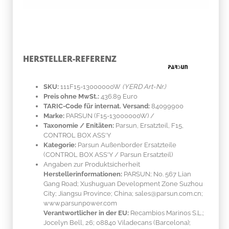
HERSTELLER-REFERENZ
SKU:
111F15-13000000W
(YERD Art-Nr.)
Preis ohne MwSt.:
436.89 Euro
TARIC-Code für internat. Versand:
84099900
Marke:
PARSUN
(F15-13000000W)
/
Taxonomie / Enitäten:
Parsun, Ersatzteil, F15,
CONTROL BOX ASS‘Y
Kategorie:
Parsun Außenborder Ersatzteile
(CONTROL BOX ASS'Y / Parsun Ersatzteil)
Angaben zur Produktsicherheit
Herstellerinformationen:
PARSUN; No. 567 Lian
Gang Road; Xushuguan Development Zone Suzhou
City; Jiangsu Province; China; sales@parsun.com.cn;
www.parsunpower.com
Verantwortlicher in der EU:
Recambios Marinos S.L.;
Jocelyn Bell, 26; 08840 Viladecans (Barcelona);