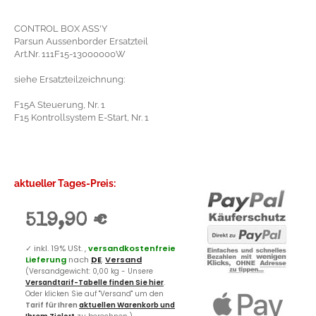
CONTROL BOX ASS'Y
Parsun Aussenborder Ersatzteil
Art.Nr. 111F15-13000000W
siehe Ersatzteilzeichnung:
F15A Steuerung, Nr. 1
F15 Kontrollsystem E-Start, Nr. 1
aktueller Tages-Preis:
519,90 €
✓
inkl. 19% USt. ,
versandkostenfreie
Lieferung
nach
DE
.
Versand
(Versandgewicht: 0,00 kg - Unsere
Versandtarif-Tabelle finden Sie hier
.
Oder klicken Sie auf "Versand" um den
Tarif für Ihren
aktuellen Warenkorb und