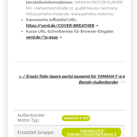
Herstellerinformationen:
YAMAHA MOTOR EUROPE
N.V.; Hansemannstraße 12; 41468 Neuss; Germany;
info@yamaha-motor.de; www.yamaha-motor.eu
Kanonische (offizielle) URL:
https://yerd.de/COVER-BREATHER
➔
Kurze URL-Schreibweise für Browser-Eingabe:
yerd.de/?a=9921
➔
« / Ersatz-Teile (spare parts) passend für YAMAHA F-9.9
Benzin-Außenborder
/
∴
Außenborder
Produkteigenschaft
Wert
YAMAHA F-9.9
Motor-Typ:
Yamaha F9.9
Ersatzteil Gruppe:
Zylinder+Kurbelgehäuse 2