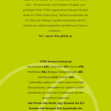
Lahr - Schwarzwald: Gute Marken-Qualität zum
günstigen Preis. YERD Lagerverkauf: Kaufen Sie jetzt
direkt im YERD Online Shop. Versand ausserhalb der
EU bitte auf Anfrage. Kunden ausserhalb der EU
können wir selbstverständlich die Mehrwert-Steuer
erstatten......
Tel.: +49 (0) 7821 58838 30
YERD Versand (shipping)
Deutschland
(DE)
, Österreich
(AT)
, France
(FR)
,
Nederland
(NL)
, Belgique België Belgien
(BE)
,
Lëtzebuerg
(LU)
, Sverige
(SE)
* Lieferzeiten gelten für Lieferungen innerhalb
Deutschlands, Lieferzeiten für andere Länder
entnehmen Sie bitte der Schaltfläche mit den
Versandinformationen
* Alle Preise inkl. MwSt. zzgl. Versand. Für EU-
Kunden mit Versand-Ziel ausserhalb von