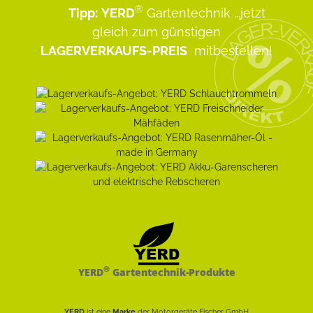
®
Tipp:
YERD
Gartentechnik
...jetzt
gleich zum günstigen
LAGERVERKAUFS-PREIS
mitbestellen!
®
YERD
Gartentechnik-Produkte
YERD
ist eine
Marke
der Motorgeräte Fischer GmbH