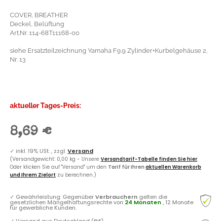
COVER, BREATHER
Deckel, Belüftung
Art.Nr. 114-68T11168-00
siehe Ersatzteilzeichnung Yamaha F9.9 Zylinder+Kurbelgehäuse 2,
Nr. 13
aktueller Tages-Preis:
8,69 €
✓
inkl. 19% USt. , zzgl.
Versand
(Versandgewicht: 0,00 kg - Unsere
Versandtarif-Tabelle finden Sie hier
.
Oder klicken Sie auf "Versand" um den
Tarif für Ihren
aktuellen Warenkorb
und Ihrem Zielort
zu berechnen.)
✓
Gewährleistung: Gegenüber
Verbrauchern
gelten die
gesetzlichen Mängelhaftungsrechte von
24 Monaten
, 12 Monate
für gewerbliche Kunden.
✓
Versand aus Deutschland (
DE
)