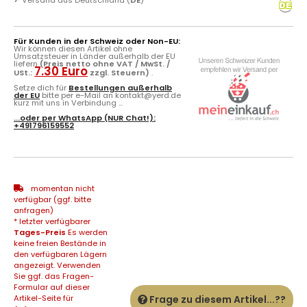
Für Kunden in der Schweiz oder Non-EU:
Wir können diesen Artikel ohne
Umsatzsteuer in Länder außerhalb der EU
liefern
(Preis netto ohne VAT / MwSt. /
7.30 Euro
USt.:
zzgl. Steuern)
.
Setze dich für
Bestellungen außerhalb
der EU
bitte per e-Mail an kontakt@yerd.de
kurz mit uns in Verbindung ...
...oder per
WhatsApp
(NUR Chat!):
+491796159552
momentan nicht
verfügbar (ggf. bitte
anfragen)
* letzter verfügbarer
Tages-Preis
Es werden
keine freien Bestände in
den verfügbaren Lägern
angezeigt. Verwenden
Sie ggf. das Fragen-
Formular auf dieser
Artikel-Seite für
Frage zu diesem Artikel...??