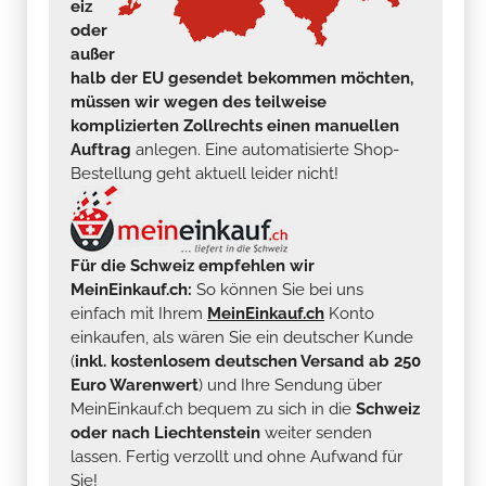
eiz
oder
außer
halb der EU gesendet bekommen möchten,
müssen wir wegen des teilweise
komplizierten Zollrechts einen manuellen
Auftrag
anlegen. Eine automatisierte Shop-
Bestellung geht aktuell leider nicht!
Für die Schweiz empfehlen wir
MeinEinkauf.ch:
So können Sie bei uns
einfach mit Ihrem
MeinEinkauf.ch
Konto
einkaufen, als wären Sie ein deutscher Kunde
(
inkl. kostenlosem deutschen Versand ab 250
Euro Warenwert
) und Ihre Sendung über
MeinEinkauf.ch bequem zu sich in die
Schweiz
oder nach Liechtenstein
weiter senden
lassen. Fertig verzollt und ohne Aufwand für
Sie!