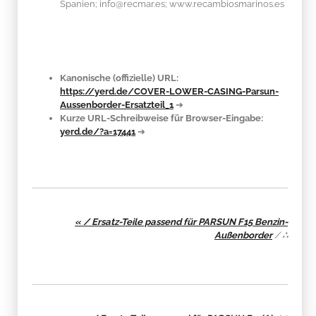
Spanien; info@recmar.es; www.recambiosmarinos.es
Kanonische (offizielle) URL:
https://yerd.de/COVER-LOWER-CASING-Parsun-
Aussenborder-Ersatzteil_1
➔
Kurze URL-Schreibweise für Browser-Eingabe:
yerd.de/?a=17441
➔
« / Ersatz-Teile passend für PARSUN F15 Benzin-
Außenborder
/
∴