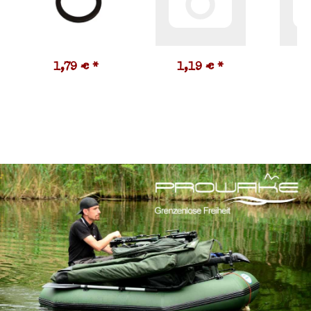
1,79 €
*
1,19 €
*
2