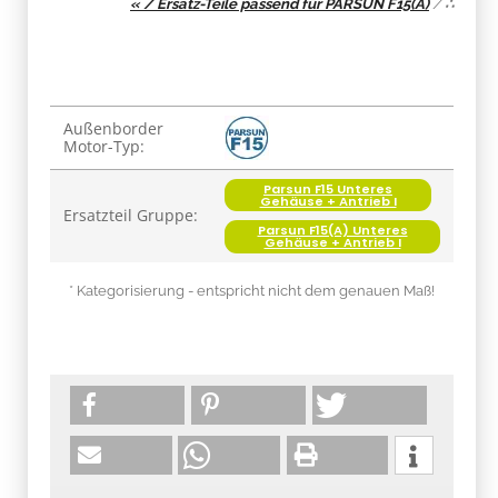
« / Ersatz-Teile passend für PARSUN F15(A)
/
∴
Produkteigenschaft
Wert
Außenborder
Motor-Typ:
Parsun F15 Unteres
Gehäuse + Antrieb I
Ersatzteil Gruppe:
Parsun F15(A) Unteres
Gehäuse + Antrieb I
* Kategorisierung - entspricht nicht dem genauen Maß!