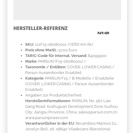
HERSTELLER-REFERENZ
SKU:
111F15-06080001
(YERD Art-Nr.)
Preis ohne MwSt.:
57.00 Euro
TARIC-Code für internat. Versand:
84099900
Marke:
PARSUN
(F15-06080001)
/
Taxonomie / Enitäten:
COVER, LOWER CASING /
Parsun Aussenborder Ersatzteil
Kategorie:
PARSUN F15 / B-Modelle / Ersatzteile
(COVER, LOWER CASING / Parsun Aussenborder
Ersatzteil)
Angaben zur Produktsicherheit
Herstellerinformationen:
PARSUN; No. 567 Lian
Gang Road; Xushuguan Development Zone Suzhou
City; Jiangsu Province; China; sales@parsun.com.cn;
www.parsunpower.com
Verantwortlicher in der EU:
Recambios Marinos S.L.;
Jocelyn Bell, 26; 08840 Viladecans (Barcelona);