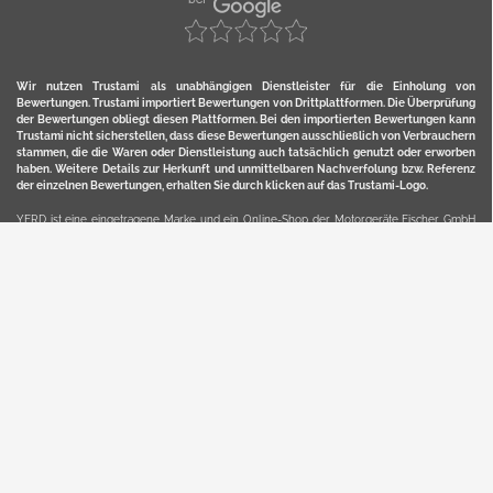
Wir nutzen Trustami als unabhängigen Dienstleister für die Einholung von
Bewertungen. Trustami importiert Bewertungen von Drittplattformen. Die Überprüfung
der Bewertungen obliegt diesen Plattformen. Bei den importierten Bewertungen kann
Trustami nicht sicherstellen, dass diese Bewertungen ausschließlich von Verbrauchern
stammen, die die Waren oder Dienstleistung auch tatsächlich genutzt oder erworben
haben. Weitere Details zur Herkunft und unmittelbaren Nachverfolung bzw. Referenz
der einzelnen Bewertungen, erhalten Sie durch klicken auf das Trustami-Logo.
YERD ist eine eingetragene Marke und ein Online-Shop der Motorgeräte Fischer GmbH
in Lahr/Schwarzwald. Unter der Marke YERD vertreibt das Unternehmen Produkte aus
Garten-, Land-, Forst- und Kommunaltechnik sowie ausgewählte D2C-Produkte.
Hier finden Sie unsern Verkauf auf
Ebay
und
Amazon
. Bitte beachten Sie, dass wir bei
Kaufland, Ebay (motofischtec) bzw. Amazon eventuell andere Konditionen und Preise
haben, als in unserem Lager-Direktverkauf.
Sicher, bequem und flexibel kaufen...