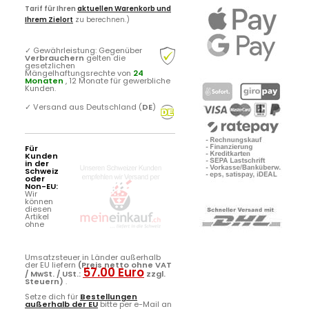
Tarif für Ihren
aktuellen Warenkorb und
Ihrem Zielort
zu berechnen.)
✓
Gewährleistung: Gegenüber
Verbrauchern
gelten die
gesetzlichen
Mängelhaftungsrechte von
24
Monaten
, 12 Monate für gewerbliche
Kunden.
✓
Versand aus Deutschland (
DE
)
Für
Kunden
in der
Schweiz
oder
Non-EU:
Wir
können
diesen
Artikel
ohne
Umsatzsteuer in Länder außerhalb
der EU liefern
(Preis netto ohne VAT
57.00 Euro
/ MwSt. / USt.:
zzgl.
Steuern)
.
Setze dich für
Bestellungen
außerhalb der EU
bitte per e-Mail an