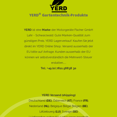
®
YERD
Gartentechnik-Produkte
YERD
ist eine
Marke
der Motorgeräte Fischer GmbH
Lahr - Schwarzwald: Gute Marken-Qualität zum
günstigen Preis. YERD Lagerverkauf: Kaufen Sie jetzt
direkt im YERD Online Shop. Versand ausserhalb der
EU bitte auf Anfrage. Kunden ausserhalb der EU
können wir selbstverständlich die Mehrwert-Steuer
erstatten......
Tel.: +49 (0) 7821 58838 30
YERD Versand (shipping)
Deutschland
(DE)
, Österreich
(AT)
, France
(FR)
,
Nederland
(NL)
, Belgique België Belgien
(BE)
,
Lëtzebuerg
(LU)
, Sverige
(SE)
* Lieferzeiten gelten für Lieferungen innerhalb