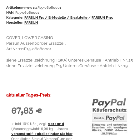
Artikelnummer:
111F15-06080001
HAN:
F15-06080001
Kategorie:
PARSUN F15 / B-Modelle / Ersatzteile
/
PARSUN F-15
Hersteller:
PARSUN
COVER, LOWER CASING
Parsun Aussenborder Ersatzteil
Art.Nr. 111F15-06080001
siehe Ersatzteilzeichnung F15(A) Unteres Gehäuse + Antrieb I, Nr. 25
siehe Ersatzteilzeichnung F15 Unteres Gehäuse + Antrieb I, Nr. 19
aktueller Tages-Preis:
67,83 €
✓
inkl. 19% USt. , zzgl.
Versand
(Versandgewicht: 0,00 kg - Unsere
Versandtarif-Tabelle finden Sie hier
.
Oder klicken Sie auf "Versand" um den