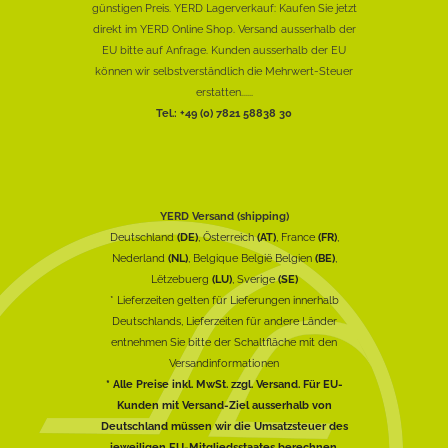
günstigen Preis. YERD Lagerverkauf: Kaufen Sie jetzt
direkt im YERD Online Shop. Versand ausserhalb der
EU bitte auf Anfrage. Kunden ausserhalb der EU
können wir selbstverständlich die Mehrwert-Steuer
erstatten......
Tel.: +49 (0) 7821 58838 30
YERD Versand (shipping)
Deutschland
(DE)
, Österreich
(AT)
, France
(FR)
,
Nederland
(NL)
, Belgique België Belgien
(BE)
,
Lëtzebuerg
(LU)
, Sverige
(SE)
* Lieferzeiten gelten für Lieferungen innerhalb
Deutschlands, Lieferzeiten für andere Länder
entnehmen Sie bitte der Schaltfläche mit den
Versandinformationen
* Alle Preise inkl. MwSt. zzgl. Versand. Für EU-
Kunden mit Versand-Ziel ausserhalb von
Deutschland müssen wir die Umsatzsteuer des
jeweiligen EU-Mitgliedsstaates berechnen.