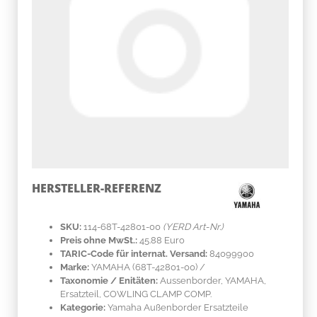
HERSTELLER-REFERENZ
SKU:
114-68T-42801-00
(YERD Art-Nr.)
Preis ohne MwSt.:
45.88 Euro
TARIC-Code für internat. Versand:
84099900
Marke:
YAMAHA
(68T-42801-00)
/
Taxonomie / Enitäten:
Aussenborder, YAMAHA,
Ersatzteil, COWLING CLAMP COMP.
Kategorie:
Yamaha Außenborder Ersatzteile