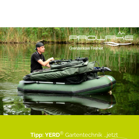
®
Tipp:
YERD
Gartentechnik
...jetzt