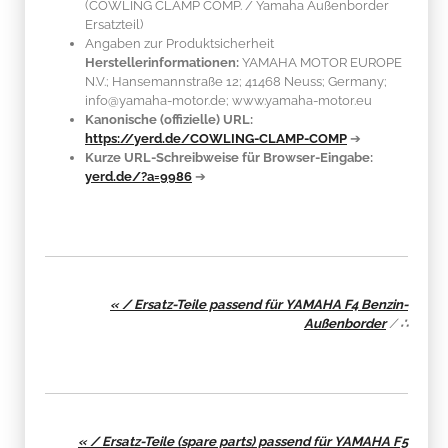
(COWLING CLAMP COMP. / Yamaha Außenborder
Ersatzteil)
Angaben zur Produktsicherheit
Herstellerinformationen:
YAMAHA MOTOR EUROPE
N.V.; Hansemannstraße 12; 41468 Neuss; Germany;
info@yamaha-motor.de; www.yamaha-motor.eu
Kanonische (offizielle) URL:
https://yerd.de/COWLING-CLAMP-COMP
➔
Kurze URL-Schreibweise für Browser-Eingabe:
yerd.de/?a=9986
➔
« / Ersatz-Teile passend für YAMAHA F4 Benzin-
Außenborder
/
∴
« / Ersatz-Teile (spare parts) passend für YAMAHA F5