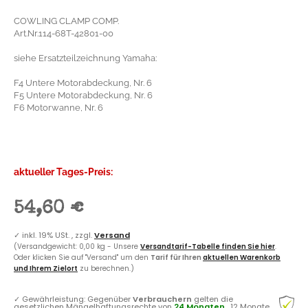
COWLING CLAMP COMP.
Art.Nr.114-68T-42801-00
siehe Ersatzteilzeichnung Yamaha:
F4 Untere Motorabdeckung, Nr. 6
F5 Untere Motorabdeckung, Nr. 6
F6 Motorwanne, Nr. 6
aktueller Tages-Preis:
54,60 €
✓
inkl. 19% USt. , zzgl.
Versand
(Versandgewicht: 0,00 kg - Unsere
Versandtarif-Tabelle finden Sie hier
.
Oder klicken Sie auf "Versand" um den
Tarif für Ihren
aktuellen Warenkorb
und Ihrem Zielort
zu berechnen.)
✓
Gewährleistung: Gegenüber
Verbrauchern
gelten die
gesetzlichen Mängelhaftungsrechte von
24 Monaten
, 12 Monate