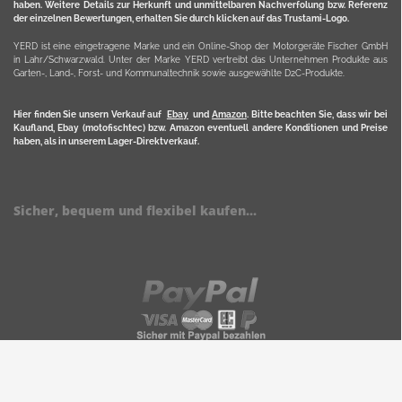
haben. Weitere Details zur Herkunft und unmittelbaren Nachverfolung bzw. Referenz
der einzelnen Bewertungen, erhalten Sie durch klicken auf das Trustami-Logo.
YERD ist eine eingetragene Marke und ein Online-Shop der Motorgeräte Fischer GmbH
in Lahr/Schwarzwald. Unter der Marke YERD vertreibt das Unternehmen Produkte aus
Garten-, Land-, Forst- und Kommunaltechnik sowie ausgewählte D2C-Produkte.
Hier finden Sie unsern Verkauf auf
Ebay
und
Amazon
. Bitte beachten Sie, dass wir bei
Kaufland, Ebay (motofischtec) bzw. Amazon eventuell andere Konditionen und Preise
haben, als in unserem Lager-Direktverkauf.
Sicher, bequem und flexibel kaufen...