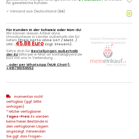
für gewerbliche Kunden.
✓
Versand aus Deutschland (
DE
)
Für Kunden in der Schweiz oder Non-EU:
Wir können diesen Artikel ohne
Umsatzsteuer in Länder außerhalb der EU
liefern
(Preis netto ohne VAT / MwSt. /
45.88 Euro
USt.:
zzgl. Steuern)
.
Setze dich für
Bestellungen außerhalb
der EU
bitte per e-Mail an kontakt@yerd.de
kurz mit uns in Verbindung ...
...oder per
WhatsApp
(NUR Chat!):
+491796159552
momentan nicht
verfügbar (ggf. bitte
anfragen)
* letzter verfügbarer
Tages-Preis
Es werden
keine freien Bestände in
den verfügbaren Lägern
angezeigt. Verwenden
Sie ggf. das Fragen-