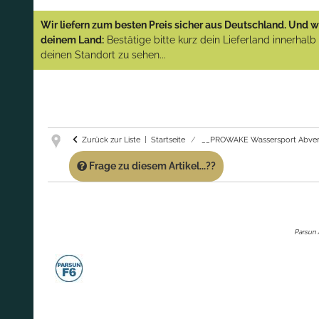
YAMAHA und PARSUN Außenborder
Wir liefern zum besten Preis sicher aus Deutschland. Und wi
(Abverkauf)!
deinem Land:
Bestätige bitte kurz dein Lieferland innerhal
deinen Standort zu sehen...
GARANTIE UND SERVICE:
Du erhältst über
diese Seite weiterhin Support für PROWAKE
Artikel!
Fragen?
Ruf uns für Fragen zu PROWAKE
Artikeln einfach an!
Zurück zur Liste
Startseite
__PROWAKE Wassersport Abver
Frage zu diesem Artikel...??
Parsun 