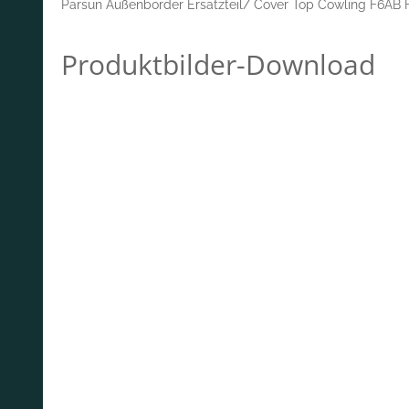
Parsun Außenborder Ersatzteil/ Cover Top Cowling F6A
Produktbilder-Download