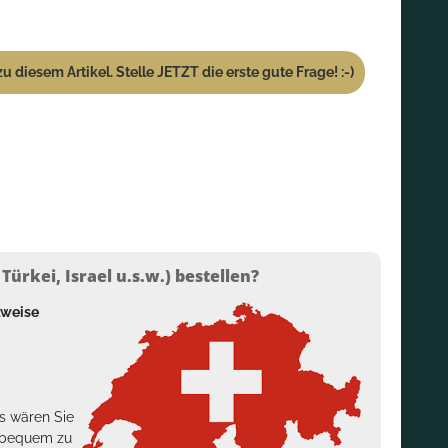
u diesem Artikel. Stelle JETZT die erste gute Frage! :-)
ürkei, Israel u.s.w.) bestellen?
lweise
s wären Sie
h bequem zu