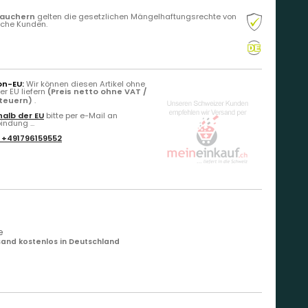
rauchern
gelten die gesetzlichen Mängelhaftungsrechte von
liche Kunden.
on-EU:
Wir können diesen Artikel ohne
r EU liefern
(Preis netto ohne VAT /
Steuern)
.
alb der EU
bitte per e-Mail an
ndung ...
:
+491796159552
e
and kostenlos in Deutschland