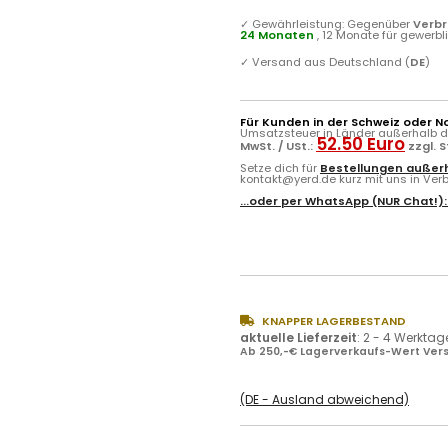
✓
Gewährleistung: Gegenüber
Verb
24 Monaten
, 12 Monate für gewerb
✓
Versand aus Deutschland (
DE
)
Für Kunden in der Schweiz oder N
Umsatzsteuer in Länder außerhalb de
52.50 Euro
MwSt. / USt.:
zzgl. 
Setze dich für
Bestellungen außerh
kontakt@yerd.de kurz mit uns in Verbi
...oder per
WhatsApp
(NUR Chat!)
KNAPPER LAGERBESTAND
aktuelle Lieferzeit
:
2 - 4 Werktag
Ab 250,-€ Lagerverkaufs-Wert Vers
(DE - Ausland abweichend)