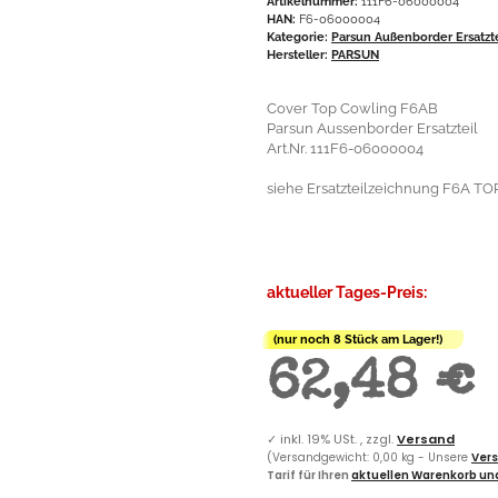
Artikelnummer:
111F6-06000004
HAN:
F6-06000004
Kategorie:
Parsun Außenborder Ersatzt
Hersteller:
PARSUN
Cover Top Cowling F6AB
Parsun Aussenborder Ersatzteil
Art.Nr. 111F6-06000004
siehe Ersatzteilzeichnung F6A TO
aktueller Tages-Preis:
(nur noch 8 Stück am Lager!)
62,48 €
✓
inkl. 19% USt. , zzgl.
Versand
(Versandgewicht: 0,00 kg - Unsere
Vers
Tarif für Ihren
aktuellen Warenkorb und