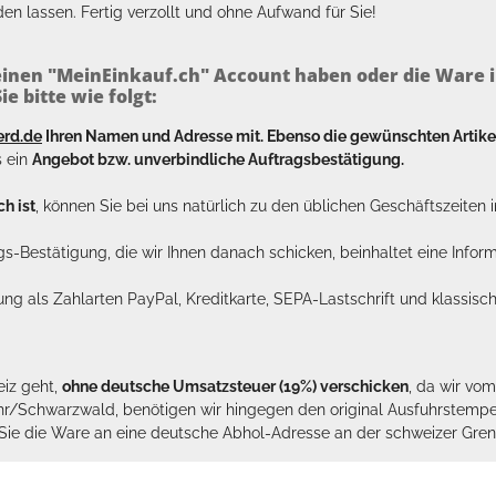
en lassen. Fertig verzollt und ohne Aufwand für Sie!
inen "MeinEinkauf.ch" Account haben oder die Ware i
e bitte wie folgt:
erd.de
Ihren Namen und Adresse mit. Ebenso die gewünschten Arti
s ein
Angebot bzw. unverbindliche Auftragsbestätigung.
h ist
, können Sie bei uns natürlich zu den üblichen Geschäftszeite
ags-Bestätigung, die wir Ihnen danach schicken, beinhaltet eine Info
lung als Zahlarten PayPal, Kreditkarte, SEPA-Lastschrift und klassi
eiz geht,
ohne deutsche Umsatzsteuer (19%) verschicken
, da wir vo
hr/Schwarzwald, benötigen wir hingegen den original Ausfuhrstempel 
n Sie die Ware an eine deutsche Abhol-Adresse an der schweizer Gren