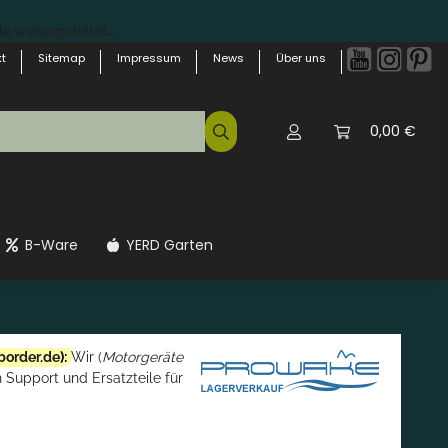
 weitergeleitet...
t
Sitemap
Impressum
News
Über uns
0,00 €
B-Ware
YERD Garten
border.de
):
Wir (
Motorgeräte
 Support und Ersatzteile für