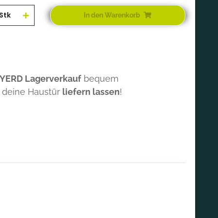
Stk
In den Warenkorb
 YERD Lagerverkauf
bequem
 deine Haustür
liefern lassen
!