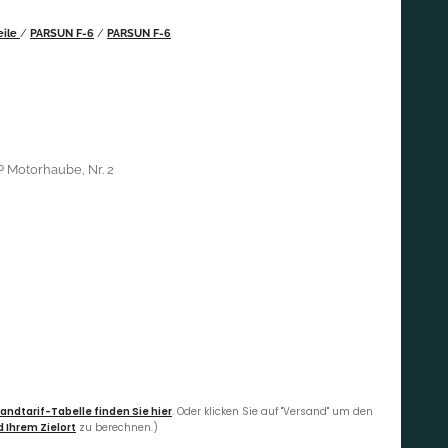
eile
/
PARSUN F-6
/
PARSUN F-6
P Motorhaube, Nr. 2
andtarif-Tabelle finden Sie hier
. Oder klicken Sie auf "Versand" um den
 Ihrem Zielort
zu berechnen.)