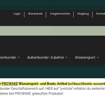
st von schlauchboote-aussenborder.de auf die neue Adresse yerd.de
Login
Warenkorb
Vergleichsliste
Shipping
Kontak
ßenborder
Außenborder-Zubehör
Wassersport
r
PROWAKE
Wassersport- und Boots-Artikel (
schlauchboote-aussen
rder Geschäftsbereich auf. HIER auf "yerd.de" erhältst du weiterhin
deine bei PROWAKE gekauften Produkte!