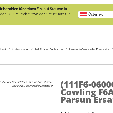
r bezahlen für deinen Einkauf Steuern in
b der EU, um Preise bzw. den Steuersatz für
Österreich
kauf
Außenborder
PARSUN Außenborder
Parsun Außenborder Ersatzteile
(111F6-0600
Außenborder Ersatzteile, Yamaha Außenborder
Ersatzteile, Außenborder Ersatzteile
:
Cowling F6A
Parsun Ersa