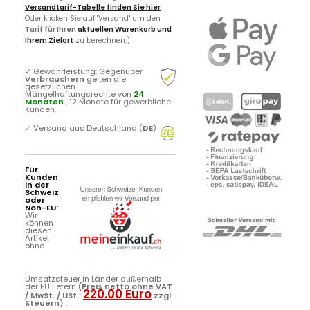
Versandtarif-Tabelle finden Sie hier
.
Oder klicken Sie auf "Versand" um den
Tarif für Ihren
aktuellen Warenkorb und
Ihrem Zielort
zu berechnen.)
✓
Gewährleistung: Gegenüber
Verbrauchern
gelten die
gesetzlichen
Mängelhaftungsrechte von
24
Monaten
, 12 Monate für gewerbliche
Kunden.
✓
Versand aus Deutschland (
DE
)
Für
Kunden
in der
Schweiz
oder
Non-EU:
Wir
können
diesen
Artikel
ohne
Umsatzsteuer in Länder außerhalb
der EU liefern
(Preis netto ohne VAT
220.00 Euro
/ MwSt. / USt.:
zzgl.
Steuern)
.