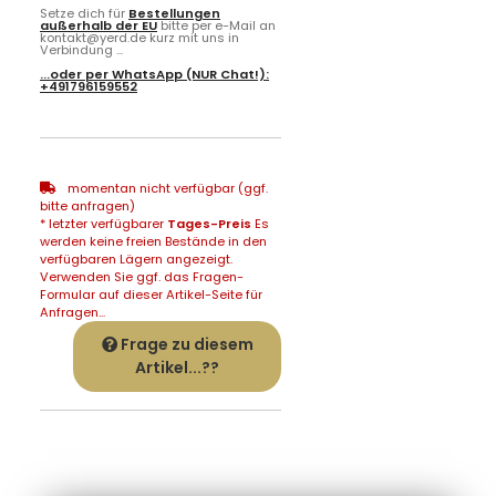
Setze dich für
Bestellungen
außerhalb der EU
bitte per e-Mail an
kontakt@yerd.de kurz mit uns in
Verbindung ...
...oder per
WhatsApp
(NUR Chat!):
+491796159552
momentan nicht verfügbar (ggf.
bitte anfragen)
* letzter verfügbarer
Tages-Preis
Es
werden keine freien Bestände in den
verfügbaren Lägern angezeigt.
Verwenden Sie ggf. das Fragen-
Formular auf dieser Artikel-Seite für
Anfragen...
Frage zu diesem
Artikel...??