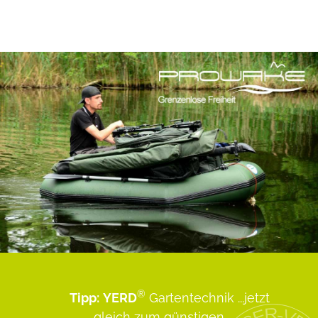
®
Tipp:
YERD
Gartentechnik
...jetzt
gleich zum günstigen