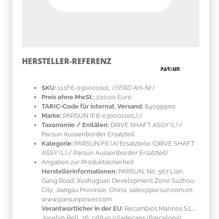
HERSTELLER-REFERENZ
SKU:
111F6-03000100L
(YERD Art-Nr.)
Preis ohne MwSt.:
220.00 Euro
TARIC-Code für internat. Versand:
84099900
Marke:
PARSUN
(F6-03000100L)
/
Taxonomie / Enitäten:
DRIVE SHAFT ASSY (L) /
Parsun Aussenborder Ersatzteil
Kategorie:
PARSUN F6 (A) Ersatzteile (DRIVE SHAFT
ASSY (L) / Parsun Aussenborder Ersatzteil)
Angaben zur Produktsicherheit
Herstellerinformationen:
PARSUN; No. 567 Lian
Gang Road; Xushuguan Development Zone Suzhou
City; Jiangsu Province; China; sales@parsun.com.cn;
www.parsunpower.com
Verantwortlicher in der EU:
Recambios Marinos S.L.;
Jocelyn Bell, 26; 08840 Viladecans (Barcelona);