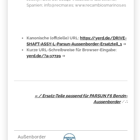
Spanien; info@recmar.es; www.recambiosmarinos.es
Kanonische (offizielle) URL:
https://yerd.de/DRIVE-
SHAFT-ASSY-L-Parsun-Aussenborder-Ersatzteil_1
➔
Kurze URL-Schreibweise für Browser-Eingabe:
yerd.de/?a=17729
➔
« / Ersatz-Teile passend für PARSUN F6 Benzin-
Aussenborder
/
∴
Produkteigenschaft
Wert
Außenborder