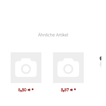
Ähnliche Artikel
5,30 €
*
3,57 €
*
2