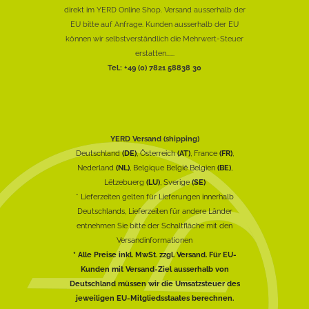
direkt im YERD Online Shop. Versand ausserhalb der
EU bitte auf Anfrage. Kunden ausserhalb der EU
können wir selbstverständlich die Mehrwert-Steuer
erstatten......
Tel.: +49 (0) 7821 58838 30
YERD Versand (shipping)
Deutschland
(DE)
, Österreich
(AT)
, France
(FR)
,
Nederland
(NL)
, Belgique België Belgien
(BE)
,
Lëtzebuerg
(LU)
, Sverige
(SE)
* Lieferzeiten gelten für Lieferungen innerhalb
Deutschlands, Lieferzeiten für andere Länder
entnehmen Sie bitte der Schaltfläche mit den
Versandinformationen
* Alle Preise inkl. MwSt. zzgl. Versand. Für EU-
Kunden mit Versand-Ziel ausserhalb von
Deutschland müssen wir die Umsatzsteuer des
jeweiligen EU-Mitgliedsstaates berechnen.