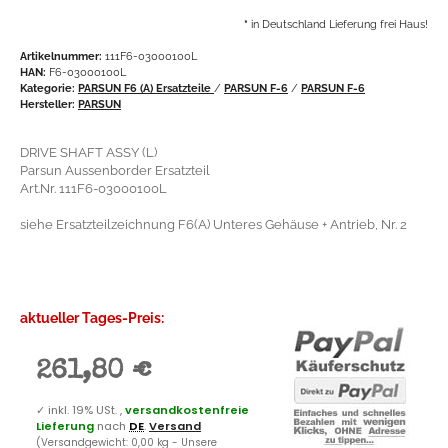
*
in Deutschland Lieferung frei Haus!
Artikelnummer:
111F6-03000100L
HAN:
F6-03000100L
Kategorie:
PARSUN F6 (A) Ersatzteile
/
PARSUN F-6
/
PARSUN F-6
Hersteller:
PARSUN
DRIVE SHAFT ASSY (L)
Parsun Aussenborder Ersatzteil
Art.Nr. 111F6-03000100L
siehe Ersatzteilzeichnung F6(A) Unteres Gehäuse + Antrieb, Nr. 2
aktueller Tages-Preis:
261,80 €
✓
inkl. 19% USt. ,
versandkostenfreie
Lieferung
nach
DE
.
Versand
(Versandgewicht: 0,00 kg - Unsere