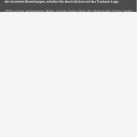
der einzelnen Bewertungen, erhalten Sie durch klicken auf das Trustami-Logo.
YERD ist eine eingetragene Marke und ein Online-Shop der Motorgeräte Fischer GmbH
in Lahr/Schwarzwald. Unter der Marke YERD vertreibt das Unternehmen Produkte aus
Garten-, Land-, Forst- und Kommunaltechnik sowie ausgewählte D2C-Produkte.
Hier finden Sie unsern Verkauf auf
Ebay
und
Amazon
. Bitte beachten Sie, dass wir bei
Kaufland, Ebay (motofischtec) bzw. Amazon eventuell andere Konditionen und Preise
haben, als in unserem Lager-Direktverkauf.
Sicher, bequem und flexibel kaufen...