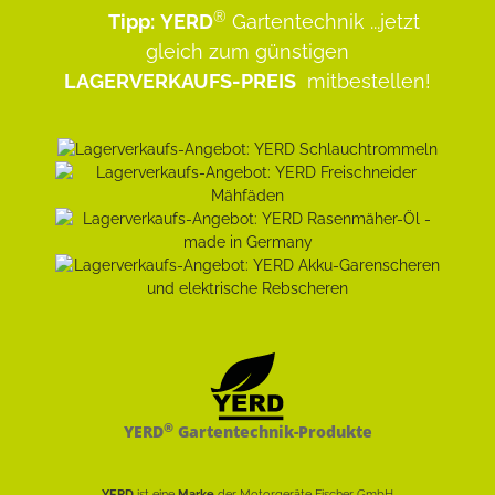
®
Tipp:
YERD
Gartentechnik
...jetzt
gleich zum günstigen
LAGERVERKAUFS-PREIS
mitbestellen!
®
YERD
Gartentechnik-Produkte
YERD
ist eine
Marke
der Motorgeräte Fischer GmbH