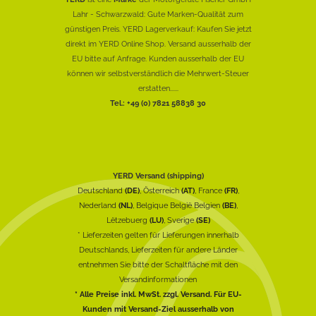
Lahr - Schwarzwald: Gute Marken-Qualität zum
günstigen Preis. YERD Lagerverkauf: Kaufen Sie jetzt
direkt im YERD Online Shop. Versand ausserhalb der
EU bitte auf Anfrage. Kunden ausserhalb der EU
können wir selbstverständlich die Mehrwert-Steuer
erstatten......
Tel.: +49 (0) 7821 58838 30
YERD Versand (shipping)
Deutschland
(DE)
, Österreich
(AT)
, France
(FR)
,
Nederland
(NL)
, Belgique België Belgien
(BE)
,
Lëtzebuerg
(LU)
, Sverige
(SE)
* Lieferzeiten gelten für Lieferungen innerhalb
Deutschlands, Lieferzeiten für andere Länder
entnehmen Sie bitte der Schaltfläche mit den
Versandinformationen
* Alle Preise inkl. MwSt. zzgl. Versand. Für EU-
Kunden mit Versand-Ziel ausserhalb von