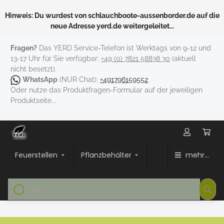
Hinweis: Du wurdest von schlauchboote-aussenborder.de auf die
neue Adresse yerd.de weitergeleitet...
Fragen?
Das YERD Service-Telefon ist Werktags von 9-12 und
13-17 Uhr für Sie verfügbar:
+49 (0) 7821 58838 30
(aktuell
nicht besetzt).
WhatsApp
(NUR Chat):
+491796159552
Oder nutze das Produktfragen-Formular auf der jeweiligen
Produktseite...
Feuerstellen
Pflanzbehälter
mehr...