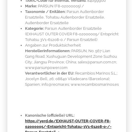
TARIC-Code für internat. Versand:
84099900
Marke:
PARSUN
(F8-02000005)
/
Taxonomie / Enitäten:
Parsun Außenborder
Ersatzteile, Tohatsu Außenborder Ersatzteile,
Außenborder Ersatzteile
Kategorie:
Parsun Außenborder Ersatzteile
(EXHAUST OUTER COVER F8-02000005/ Entspricht
Tohatsu 3V1-61208-0 / Parsun Ersatzteil)
Angaben zur Produktsicherheit
Herstellerinformationen:
PARSUN; No. 567 Lian
Gang Road; Xushuguan Development Zone Suzhou
City; Jiangsu Province; China; sales@parsun.com.cn;
www.parsunpower.com
Verantwortlicher in der EU:
Recambios Marinos S.L.;
Jocelyn Bell, 26; 08840 Viladecans (Barcelona);
Spanien; info@recmar.es; www.recambiosmarinos.es
Kanonische (offizielle) URL:
https://yerd.de/EXHAUST-OUTER-COVER-F8-
02000005/-Entspricht-Tohatsu-3V1-61208-0-/-