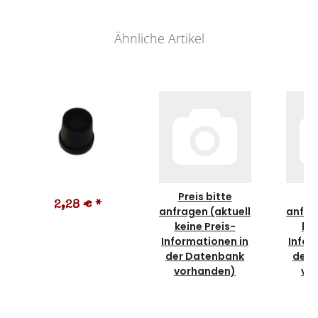
Ähnliche Artikel
Preis bitte
Pr
2,28 €
*
anfragen (aktuell
anfra
keine Preis-
kei
Informationen in
Infor
der Datenbank
der 
vorhanden)
vo