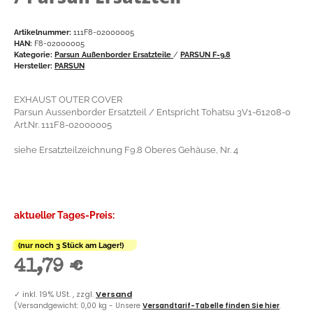
Artikelnummer:
111F8-02000005
HAN:
F8-02000005
Kategorie:
Parsun Außenborder Ersatzteile
/
PARSUN F-9.8
Hersteller:
PARSUN
EXHAUST OUTER COVER
Parsun Aussenborder Ersatzteil / Entspricht Tohatsu 3V1-61208-0
Art.Nr. 111F8-02000005
siehe Ersatzteilzeichnung F9.8 Oberes Gehäuse, Nr. 4
aktueller Tages-Preis:
(nur noch 3 Stück am Lager!)
41,79 €
✓
inkl. 19% USt. , zzgl.
Versand
(Versandgewicht: 0,00 kg - Unsere
Versandtarif-Tabelle finden Sie hier
.