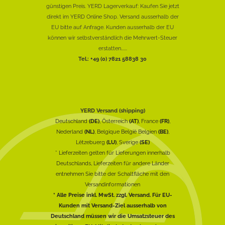
günstigen Preis. YERD Lagerverkauf: Kaufen Sie jetzt
direkt im YERD Online Shop. Versand ausserhalb der
EU bitte auf Anfrage. Kunden ausserhalb der EU
können wir selbstverständlich die Mehrwert-Steuer
erstatten......
Tel.: +49 (0) 7821 58838 30
YERD Versand (shipping)
Deutschland
(DE)
, Österreich
(AT)
, France
(FR)
,
Nederland
(NL)
, Belgique België Belgien
(BE)
,
Lëtzebuerg
(LU)
, Sverige
(SE)
* Lieferzeiten gelten für Lieferungen innerhalb
Deutschlands, Lieferzeiten für andere Länder
entnehmen Sie bitte der Schaltfläche mit den
Versandinformationen
* Alle Preise inkl. MwSt. zzgl. Versand. Für EU-
Kunden mit Versand-Ziel ausserhalb von
Deutschland müssen wir die Umsatzsteuer des