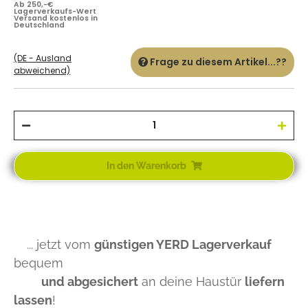
Ab 250,-€
Lagerverkaufs-Wert
Versand kostenlos in
Deutschland
(DE - Ausland
Frage zu diesem Artikel...??
abweichend)
In den Warenkorb
... jetzt vom
günstigen YERD Lagerverkauf
bequem
und abgesichert
an deine Haustür
liefern
lassen
!