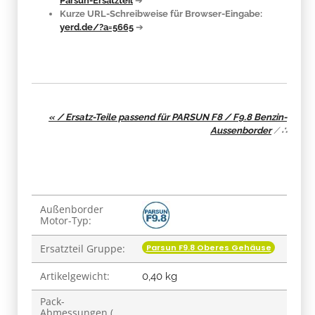
Parsun-Ersatzteil
➔
Kurze URL-Schreibweise für Browser-Eingabe:
yerd.de/?a=5665
➔
« / Ersatz-Teile passend für PARSUN F8 / F9.8 Benzin-
Aussenborder
/
∴
Produkteigenschaft
Wert
Außenborder
Motor-Typ:
Parsun F9.8 Oberes Gehäuse
Ersatzteil Gruppe:
Artikelgewicht:
0,40
kg
Pack-
Abmessungen (