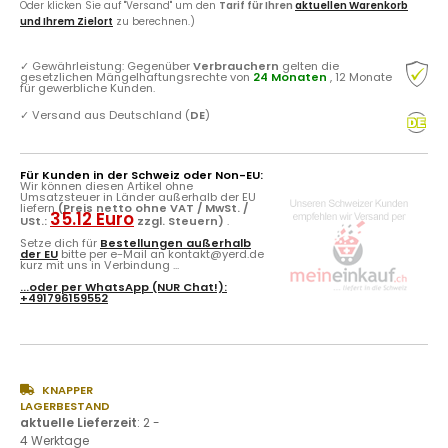
Oder klicken Sie auf "Versand" um den
Tarif für Ihren
aktuellen Warenkorb
und Ihrem Zielort
zu berechnen.)
✓
Gewährleistung: Gegenüber
Verbrauchern
gelten die
gesetzlichen Mängelhaftungsrechte von
24 Monaten
, 12 Monate
für gewerbliche Kunden.
✓
Versand aus Deutschland (
DE
)
Für Kunden in der Schweiz oder Non-EU:
Wir können diesen Artikel ohne
Umsatzsteuer in Länder außerhalb der EU
liefern
(Preis netto ohne VAT / MwSt. /
35.12 Euro
USt.:
zzgl. Steuern)
.
Setze dich für
Bestellungen außerhalb
der EU
bitte per e-Mail an kontakt@yerd.de
kurz mit uns in Verbindung ...
...oder per
WhatsApp
(NUR Chat!):
+491796159552
KNAPPER
LAGERBESTAND
aktuelle Lieferzeit
:
2 -
4 Werktage